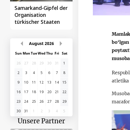
Samarkand-Gipfel der
Das erste
Organisation
Gipfeltreffen
türkischer Staaten
Zentralasien-China
Mamlaka
bo‘lgan
August
2026
poytaxt
Sun
Mon
Tue
Wed
Thu
Fri
Sat
musobaq
26
27
28
29
30
31
1
Respubl
2
3
4
5
6
7
8
atletika
9
10
11
12
13
14
15
16
17
18
19
20
21
22
Musobaq
marafon
23
24
25
26
27
28
29
30
31
1
2
3
4
5
Unsere Partner