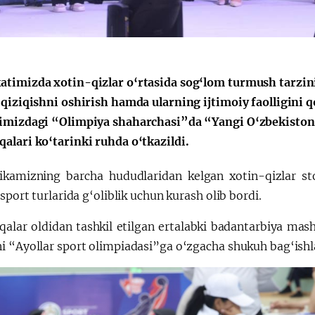
timizda xotin-qizlar o‘rtasida sog‘lom turmush tarzini k
 qiziqishni oshirish hamda ularning ijtimoiy faolligini 
imizdagi “Olimpiya shaharchasi”da “Yangi O‘zbekiston 
alari ko‘tarinki ruhda o‘tkazildi.
ikamizning barcha hududlaridan kelgan xotin-qizlar st
 sport turlarida g‘oliblik uchun kurash olib bordi.
alar oldidan tashkil etilgan ertalabki badantarbiya ma
i “Ayollar sport olimpiadasi”ga o‘zgacha shukuh bag‘ishl