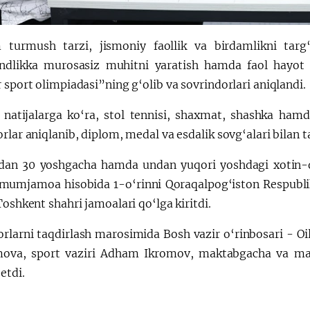
 turmush tarzi, jismoniy faollik va birdamlikni targ
ndlikka murosasiz muhitni yaratish hamda faol hayot ta
 sport olimpiadasi”ning g‘olib va sovrindorlari aniqlandi.
 natijalarga ko‘ra, stol tennisi, shaxmat, shashka hamd
rlar aniqlanib, diplom, medal va esdalik sovg‘alari bilan t
dan 30 yoshgacha hamda undan yuqori yoshdagi xotin-q
umumjamoa hisobida 1-o‘rinni Qoraqalpog‘iston Respublik
Toshkent shahri jamoalari qo‘lga kiritdi.
rlarni taqdirlash marosimida Bosh vazir o‘rinbosari - Oil
va, sport vaziri Adham Ikromov, maktabgacha va mak
 etdi.