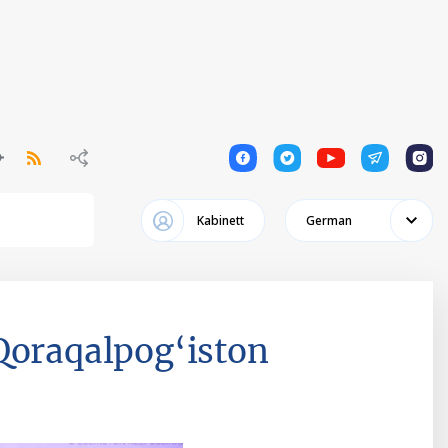
1
1
1
1
1
Kabinett
German
Qoraqalpog‘iston