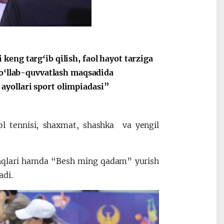
eng targ‘ib qilish, faol hayot tarziga
qo‘llab-quvvatlash maqsadida
ayollari sport olimpiadasi”
ol tennisi, shaxmat, shashka va yengil
shqlari hamda “Besh ming qadam” yurish
adi.