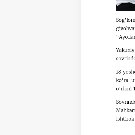
Sog‘lom
giyohva
“Ayollar
Yakuniy
sovrindo
18 yosh
ko‘ra, 
o‘rinni 
Sovrindo
Mahkamo
ishtirok