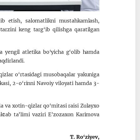
‘ib etish, salomatlikni mustahkamlash,
rzini keng targ‘ib qilishga qaratilgan
a yengil atletika bo‘yicha g‘olib hamda
aqdirlandi.
izlar o‘rtasidagi musobaqalar yakuniga
asi, 2-o‘rinni Navoiy viloyati hamda 3-
a va xotin-qizlar qo‘mitasi raisi Zulayxo
tab ta’limi vaziri E’zozaxon Karimova
T. Ro‘ziyev,