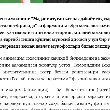
ентимизнинг "Маданият, санъат ва адабиёт соҳал
тлаш тўғрисида"ги фармонига кўра мамлакатимиз
ектуал салоҳиятини юксалтириш, миллий маънав
а тарғиб этишга қўшган муносиб ҳиссаси учун бир г
ларимиз юксак давлат мукофотлари билан тақдир
 анимация соҳасининг ҳақиқий билимдони ва заҳм
рини аямайдиган жонкуяр устоз, Камолиддин Беҳ
 институтининг театр безаги рангтасвири ка
истон Республикаси халқ рассоми” фахрий унвонига 
пликация (анимация) – бу кўплаб статик (қотиб
кет, кадрма-кадр суратга олиш орқали ҳаракат 
а нафақат кўнгилочар соҳа, балки таълим, фан ва