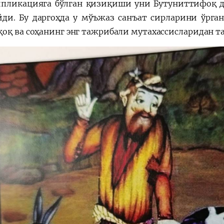
пликацияга бўлган қизиқиши уни Бутуниттифоқ д
йди. Бу даргоҳда у мўъжаз санъат сирларини ўрга
оқ ва соҳанинг энг тажрибали мутахассисларидан 