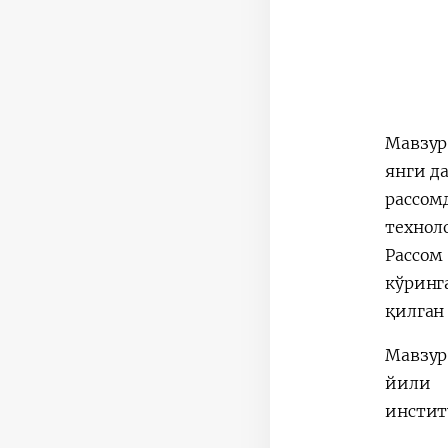
Мавзур
янги д
рассо
технол
Рассом
кўринг
қилган
Мавзур
йили 
инстит