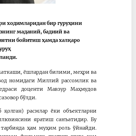
ари ходимларидан бир гуруҳини
нинг маданий, бадиий ва
иятни бойитиш ҳамда халқаро
уруҳ
ланди.
аткаши, ёшлардан билими, меҳри ва
зод номидаги Миллий рассомлик ва
федраси доценти Мавзур Маҳмудов
сазовор бўлди.
 қолган) расмлар ёки объектларни
иллюзиясини яратиш санъатидир. Бу
 тарбияда ҳам муҳим роль ўйнайди.