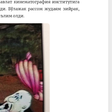
авлат кинематография институтига
нди. Бўлажак рассом жудаям зийрак,
таълим олди.