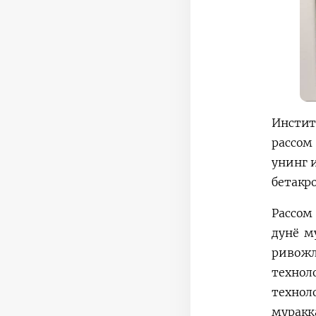
Инстит
рассом
унинг 
бетакр
Рассом
дунё м
ривожл
технол
технол
муракк