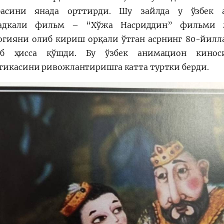
басини янада орттирди.
Шу зайлда у ўзбек а
ладкали фильм – “Хўжа Насриддин” фильми 
огияни олиб кириш орқали ўтган асрнинг 80-йил
иб ҳисса қўшди.
Бу ўзбек анимацион кинос
тикасини ривожлантиришга катта туртки берди.