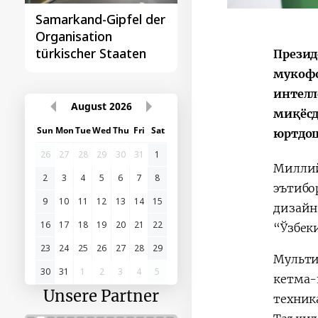
Samarkand-Gipfel der
Das erste
Organisation
Gipfeltreffen
türkischer Staaten
Zentralasien-China
Презид
мукофо
интелл
August
2026
миқёсд
Sun
Mon
Tue
Wed
Thu
Fri
Sat
юртдош
26
27
28
29
30
31
1
Миллий
2
3
4
5
6
7
8
эътибо
9
10
11
12
13
14
15
дизайн
16
17
18
19
20
21
22
“Ўзбек
23
24
25
26
27
28
29
Мульти
30
31
1
2
3
4
5
кетма-
Unsere Partner
техник