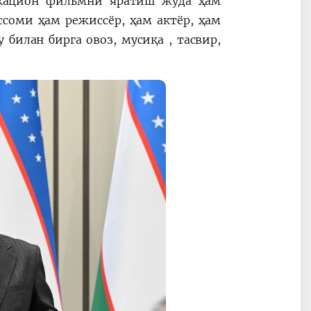
кацион фильмни яратиш жуда ҳам
ссоми ҳам режиссёр, ҳам актёр, ҳам
билан бирга овоз, мусиқа , тасвир,