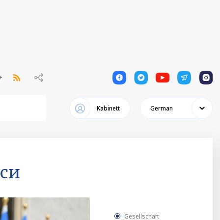
1
1
1
1
1
Kabinett
German
си
Gesellschaft