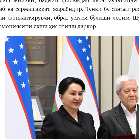
длаш жоизки, бадиий фильмдан кўра мультипли
аб ва сермашаққат жараёндир. Чунки бу санъат ра
ни жонлантирувчи, образ устаси бўлиши лозим. Шу 
армониясини яхши ҳис этиши даркор.