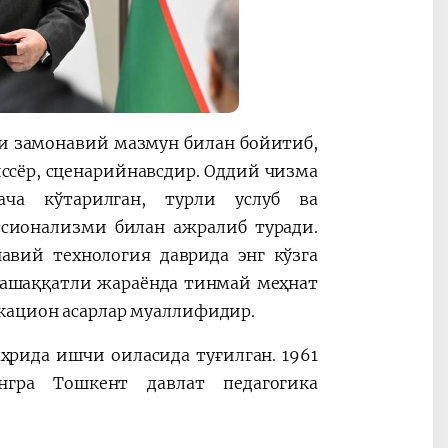
и замонавий мазмун билан бойитиб,
ссёр, сценарийнавсдир. Оддий чизма
ача кўтарилган, турли услуб ва
ссионализми билан ажралиб туради.
авий технология даврида энг кўзга
машаққатли жараёнда тинмай меҳнат
икацион асарлар муаллифидир.
рида ишчи оиласида туғилган. 1961
нгра Тошкент давлат педагогика