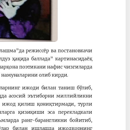
лашма”да режиссёр ва постановкачи
уз ҳақида баллада” картинасидаёқ
 шарқона поэтикани нафис чизгиларда
а намуналарини олиб кирди.
уларнинг ижоди билан таниш бўлиб,
одда асосий эътиборни миллийликни
а ижод қилиш қониқтирмади, турли
яларга қизиқиши эса перекладкали
ьмларда ранг-барангликни бойитиб,
шёлар билан ишлашда ижодкорнинг