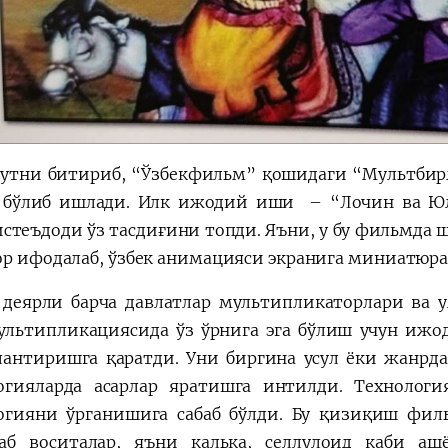
утни битириб, “Ўзбекфильм” қошидаги “Мультбир
 бўлиб ишлади. Илк ижодий иши – “Лочин ва Юлд
истеъдоди ўз тасдиғини топди. Яъни, у бу фильмда
ор ифодалаб, ўзбек анимацияси экранига миниатюр
 деярли барча давлатлар мультипликаторлари ва 
ультипликациясида ўз ўрнига эга бўлиш учун иж
антиришга қаратди. Уни биргина усул ёки жанрд
огияларда асарлар яратишга интилди. Технологи
огияни ўрганишига сабаб бўлди. Бу қизиқиш фил
аб воситалар, яъни калька, селлулоид каби а