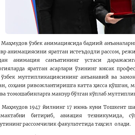
 Маҳмудов ўзбек анимациясида бадиий анъаналарн
авр анимациясини яратган истеъдодли рассом, режи
мдан анимация санъатининг устаси даражасиг
огияларда яратган асарлари ўзининг юксак профе
 ўзбек мултипликациясининг анъанавий ва замон
ан, соҳани ривожлантиришга катта ҳисса қўшган, 
 ва томошабинларга манзур бўлган кўплаб мултипл
 Маҳмудов 1947 йилнинг 17 июнь куни Тошкент шаҳ
мактабни битириб, авиация техникумида, сў
утининг рассомчилик факультетида таҳсил олади.