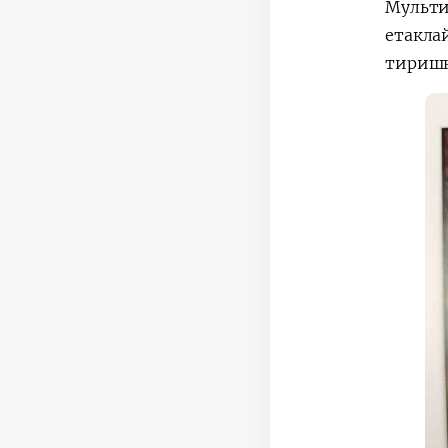
Мульти
етакла
тиришқ