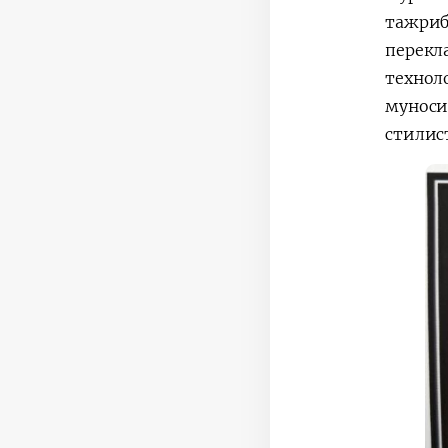
тажри
перек
технол
мунос
стилис