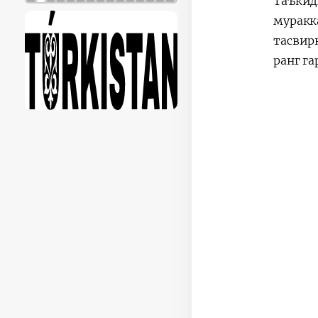
Таъки
муракк
тасвир
ранг г