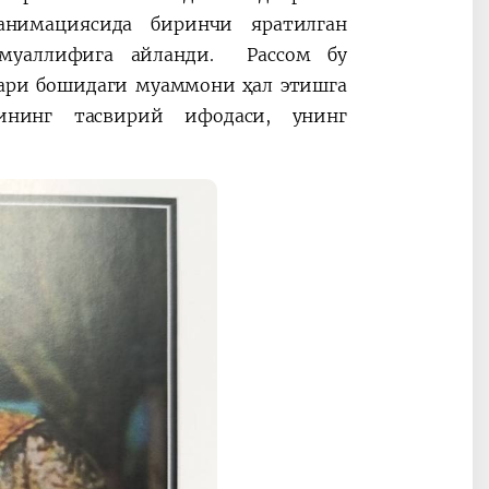
нимациясида биринчи яратилган
муаллифига айланди. Рассом бу
лари бошидаги муаммони ҳал этишга
ининг тасвирий ифодаси, унинг