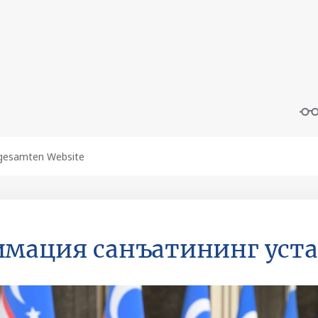
мация санъатининг уста