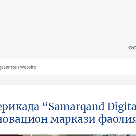
рикада “Samarqand Digita
овацион маркази фаоли