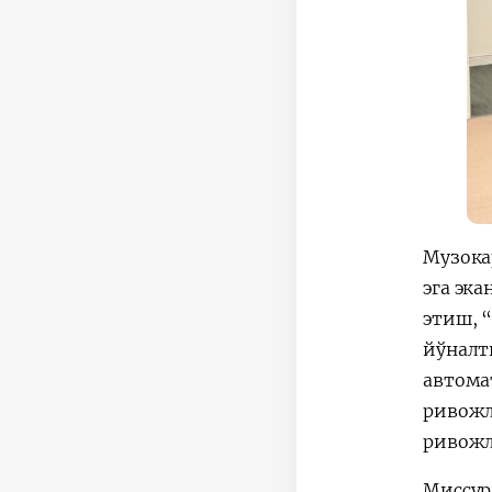
Музока
эга эк
этиш, 
йўналт
автома
ривожл
ривожл
Миссур