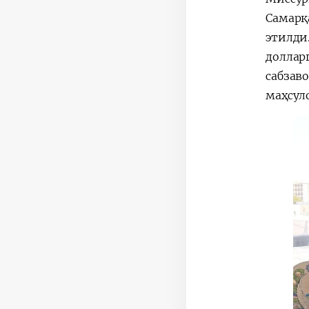
Самарқ
этилди
доллар
сабзав
маҳсул