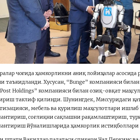
ралар чоғида ҳамкорликни аниқ лойиҳалар асосида
ани таъкидланди. Хусусан, “Bunge” компанияси била
“Post Holdings” компанияси билан озиқ-овқат маҳсу
ириш таклиф қилинди. Шунингдек, Миссуридаги қат
тизацияси, мебель ва қурилиш маҳсулотлари ишла
антириш, соғлиқни сақлашни рақамлаштириш, ту
антириш йўналишларида ҳамкорлик истиқболлари 
и штати Вакиллар палатаси спикери Чад Перкинс ва 