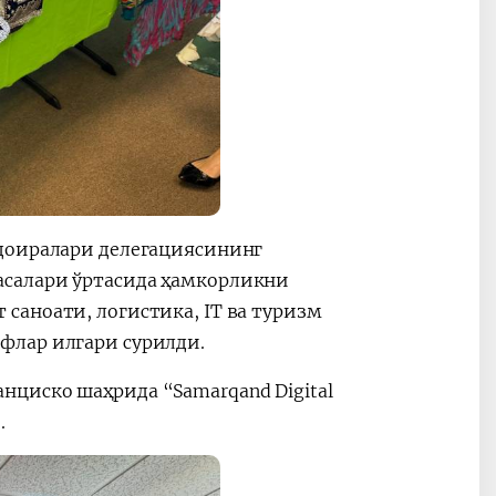
 доиралари делегациясининг
асалари ўртасида ҳамкорликни
саноати, логистика, IT ва туризм
флар илгари сурилди.
циско шаҳрида “Samarqand Digital
.