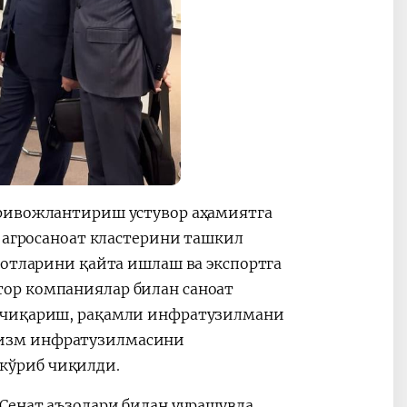
 ривожлантириш устувор аҳамиятга
н агросаноат кластерини ташкил
лотларини қайта ишлаш ва экспортга
ор компаниялар билан саноат
б чиқариш, рақамли инфратузилмани
ризм инфратузилмасини
кўриб чиқилди.
Сенат аъзолари билан учрашувда