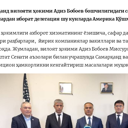
анд вилояти ҳокими Адиз Бобоев бошчилигидаги 
лардан иборат делегация шу кунларда Америка Қўш
 ҳокимлиги ахборот хизматининг ёзишича, сафар д
ри раҳбарлари, йирик компаниялар вакиллари ва т
оқда. Жумладан, вилоят ҳокими Адиз Бобоев Миссур
штат Сенати аъзолари билан учрашувда Самарқанд в
ицион ҳамкорликни кенгайтириш масалалари муҳо