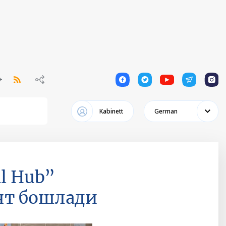
1
1
1
1
1
Kabinett
German
l Hub”
ят бошлади