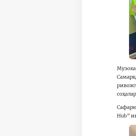
Музока
Самарқ
ривожл
соҳала
Сафарн
Hub” и