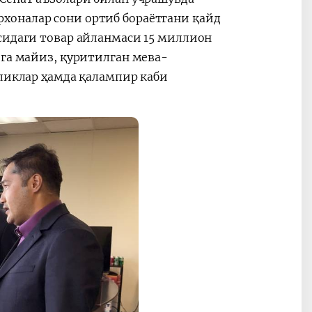
хоналар сони ортиб бораётгани қайд
сидаги товар айланмаси 15 миллион
ига майиз, қуритилган мева-
мликлар ҳамда қалампир каби