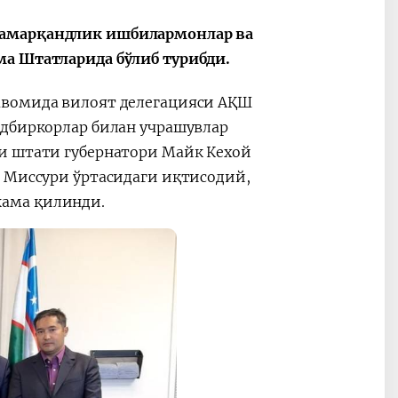
самарқандлик ишбилармонлар ва
ма Штатларида бўлиб турибди.
авомида вилоят делегацияси АҚШ
адбиркорлар билан учрашувлар
и штати губернатори Майк Кехой
а Миссури ўртасидаги иқтисодий,
кама қилинди.