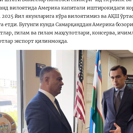
анд вилоятида Америка капитали иштирокидаги кор
. 2025 йил якунларига кўра вилоятимиз ва АҚШ ўрта
га етди. Бугунги кунда Самарқанддан Америка бозор
отлар, гилам ва гилам маҳсулотлари, консерва, ичи
отлар экспорт қилинмоқда.