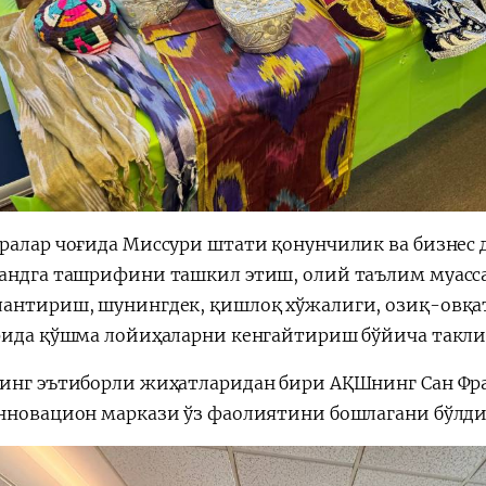
ралар чоғида Миссури штати қонунчилик ва бизнес
андга ташрифини ташкил этиш, олий таълим муасс
антириш, шунингдек, қишлоқ хўжалиги, озиқ-овқат 
рида қўшма лойиҳаларни кенгайтириш бўйича такли
инг эътиборли жиҳатларидан бири АҚШнинг Сан Фран
нновацион маркази ўз фаолиятини бошлагани бўлди