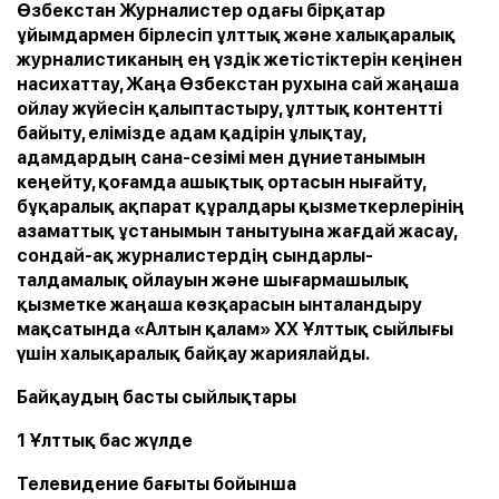
Өзбекстан Журналистер одағы бірқатар
ұйымдармен бірлесіп ұлттық және халықаралық
журналистиканың ең үздік жетістіктерін кеңінен
насихаттау, Жаңа Өзбекстан рухына сай жаңаша
ойлау жүйесін қалыптастыру, ұлттық контентті
байыту, елімізде адам қадірін ұлықтау,
адамдардың сана-сезімі мен дүниетанымын
кеңейту, қоғамда ашықтық ортасын нығайту,
бұқаралық ақпарат құралдары қызметкерлерінің
азаматтық ұстанымын танытуына жағдай жасау,
сондай-ақ журналистердің сындарлы-
талдамалық ойлауын және шығармашылық
қызметке жаңаша көзқарасын ынталандыру
мақсатында «Алтын қалам» ХХ Ұлттық сыйлығы
үшін халықаралық байқау жариялайды.
Байқаудың басты сыйлықтары
1 Ұлттық бас жүлде
Телевидение бағыты бойынша