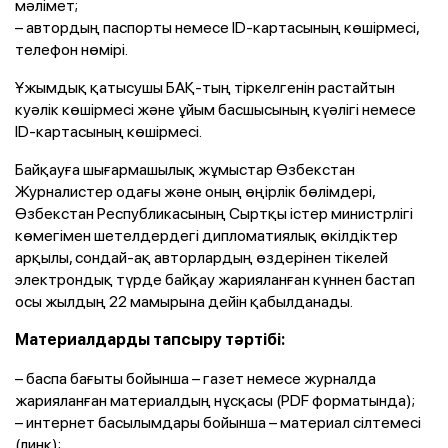
мәлімет;
– автордың паспорты немесе ID-картасының көшірмесі,
телефон нөмірі.
Ұжымдық қатысушы БАҚ-тың тіркелгенін растайтын
куәлік көшірмесі және ұйым басшысының күәлігі немесе
ID-картасының көшірмесі.
Байқауға шығармашылық жұмыстар Өзбекстан
Журналистер одағы және оның өңірлік бөлімдері,
Өзбекстан Республикасының Сыртқы істер министрлігі
көмегімен шетелдердегі дипломатиялық өкілдіктер
арқылы, сондай-ақ авторлардың өздерінен тікелей
электрондық түрде байқау жарияланған күннен бастап
осы жылдың 22 мамырына дейін қабылданады.
Материалдарды тапсыру тәртібі:
– баспа бағыты бойынша – газет немесе журналда
жарияланған материалдың нұсқасы (PDF форматында);
– интернет басылымдары бойынша – материал сілтемесі
(линк);