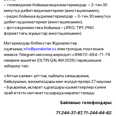
– телевидение бойынша видеоматериалдар – 3-тен 30
минутқа дейінгі видеоматериал (аннотациясымен);
– радио бойынша аудиоматериалдар – 3-тен 30 минутқа
дейінгі аудиоматериал (аннотациясымен);
– фотожурналистика бойынша – (JPEG, TIFF, PNG
форматтағы жұмыстар аннотациясымен).
Материалдар Өзбекстан Журналистер
одағының
info@jurnalistlar.uz
электрондық поштасына
немесе Telegram мессенджеріндегі +99870-484-71-79
нөміріне ашылған (OLTIN QALAM 2026) парақшасына
жіберілуі тиіс.
«Алтын қалам» ұлттық сыйлығы халықаралық
байқауының жеңімпаздары мен жүлдегерлері 27 маусым
– Бұқаралық ақпарат құралдары қызметкерлері күніне
орай өтетін салтанатты шарада марапатталады.
Байланыс телефондары:
71 244-37-87, 71-244-64-62.