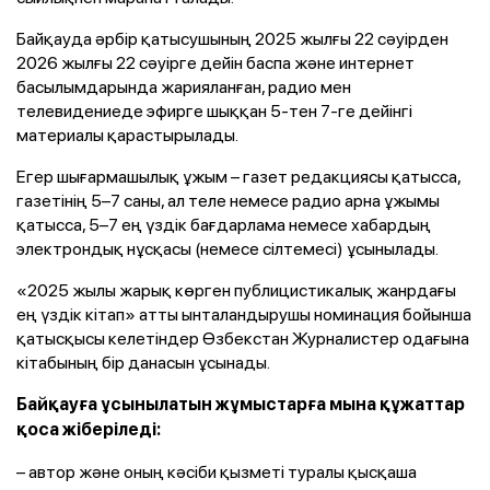
Байқауда әрбір қатысушының 2025 жылғы 22 сәуірден
2026 жылғы 22 сәуірге дейін баспа және интернет
басылымдарында жарияланған, радио мен
телевидениеде эфирге шыққан 5-тен 7-ге дейінгі
материалы қарастырылады.
Егер шығармашылық ұжым – газет редакциясы қатысса,
газетінің 5–7 саны, ал теле немесе радио арна ұжымы
қатысса, 5–7 ең үздік бағдарлама немесе хабардың
электрондық нұсқасы (немесе сілтемесі) ұсынылады.
«2025 жылы жарық көрген публицистикалық жанрдағы
ең үздік кітап» атты ынталандырушы номинация бойынша
қатысқысы келетіндер Өзбекстан Журналистер одағына
кітабының бір данасын ұсынады.
Байқауға ұсынылатын жұмыстарға мына құжаттар
қоса жіберіледі:
– автор және оның кәсіби қызметі туралы қысқаша