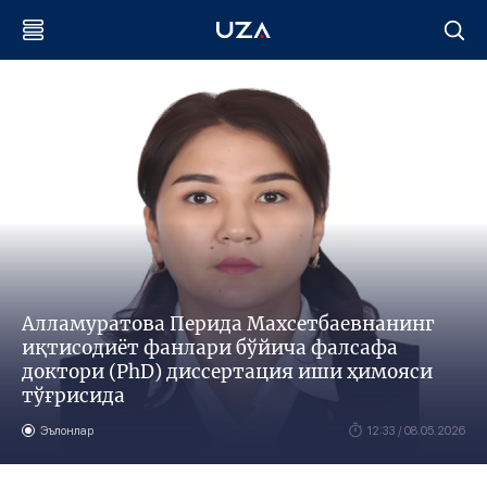
Алламуратова Перида Махсетбаевнанинг
иқтисодиёт фанлари бўйича фалсафа
доктори (PhD) диссертация иши ҳимояси
тўғрисида
Эълонлар
12:33 / 08.05.2026