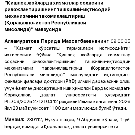
“Қишлоқ жойларда хизматлар соҳасини
ривожлантиришнинг ташкилий-иқтисодий
механизмини такомиллаштириш
(Қорақалпоғистон Республикаси
мисолида)” мавзусида
08.00.05
Алламуратова Перида Махсетбаевнанинг
– “Хизмат кўрсатиш тармоқлари иқтисодиёти”
ихтисослиги бўйича “
Қишлоқ жойларда хизматлар
соҳасини ривожлантиришнинг ташкилий-иқтисодий
механизмини такомиллаштириш
(Қорақалпоғистон
Республикаси мисолида)
”
мавзусидаги иқтисодиёт
фанлари фалсафа доктори (
) илмий даражасини олиш
PhD
учун ёзилган диссертация иши ҳимояси
Бердақ номидаги
Қорақалпоқ давлат университети ҳузуридаги
PhD.03/2025.27.12.I.04.12 рақамли Илмий кенгаш
нинг 2026
йил 23 май куни соат 11:00 даги мажлисида бўлиб ўтади.
230112, Нукус шаҳри, Ч.Aбдиров кўчаси, 1-уй.
Манзил:
Бердақ номидаги Қорақалпоқ давлат университети