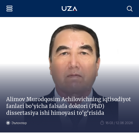
Alimov Murodqosim Achilovichning iqtisodiyot
fanlari bo‘yicha falsafa doktori (PhD)
dissertasiya ishi himoyasi to‘g‘risida
Эълонлар
18:03 / 12.06.2026