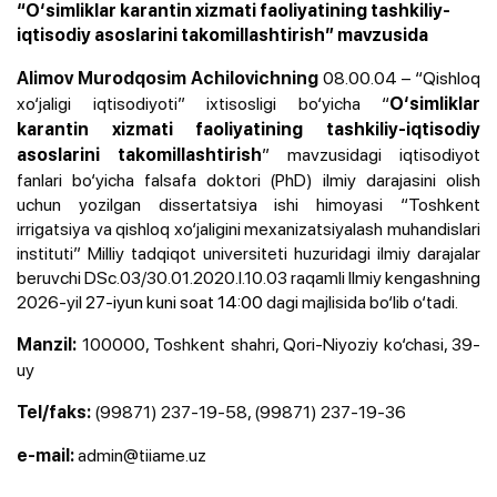
“O‘simliklar karantin xizmati faoliyatining tashkiliy-
iqtisodiy asoslarini takomillashtirish” mavzusida
08.00.04 – “Qishloq
Alimov Murodqosim Achilovichning
xo‘jaligi iqtisodiyoti” ixtisosligi bo‘yicha
“
O‘simliklar
karantin xizmati faoliyatining tashkiliy-iqtisodiy
”
mavzusidagi iqtisodiyot
asoslarini takomillashtirish
fanlari bo‘yicha falsafa doktori (PhD) ilmiy darajasini olish
uchun yozilgan dissertatsiya ishi himoyasi “Toshkent
irrigatsiya va qishloq xo‘jaligini mexanizatsiyalash muhandislari
instituti” Milliy tadqiqot universiteti huzuridagi ilmiy darajalar
beruvchi DSc.03/30.01.2020.I.10.03 raqamli Ilmiy kengashning
2026-yil
27-iyun kuni soat 14:00
dagi majlisida bo‘lib o‘tadi.
100000, Toshkent shahri, Qori-Niyoziy ko‘chasi, 39-
Manzil:
uy
(99871) 237-19-58, (
99871) 237-19-36
Tel/faks:
admin@tiiame.uz
e-mail: