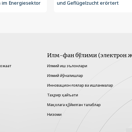
 im Energiesektor
und Geflügelzucht erörtert
Илм-фан бўлими (электрон ж
рожаат
Илмий иш эълонлари
Илмий йўналишлар
Инновацион ғоялар ва ишланмалар
Таҳрир ҳайъати
Мақолага қўйилган талаблар
Низоми