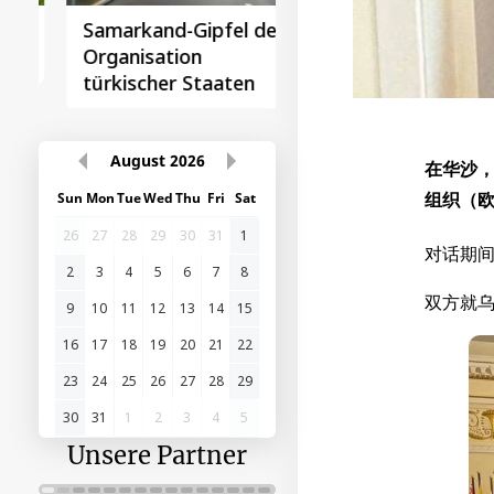
Samarkand-Gipfel der
Das erste
Organisation
Gipfeltreffen
türkischer Staaten
Zentralasien-China
August
2026
在华沙，
组织（欧
Sun
Mon
Tue
Wed
Thu
Fri
Sat
26
27
28
29
30
31
1
对话期
2
3
4
5
6
7
8
双方就
9
10
11
12
13
14
15
16
17
18
19
20
21
22
23
24
25
26
27
28
29
30
31
1
2
3
4
5
Unsere Partner