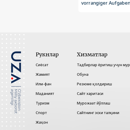
vorrangiger Aufgaben
Рукнлар
Хизматлар
Сиёсат
Тадбирлар ёритиш учун му
Жамият
Обуна
Илм-фан
Резюме қолдириш
Маданият
Сайт харитаси
Туризм
Мурожаат йўллаш
Спорт
Сайтнинг эски талқини
Жаҳон