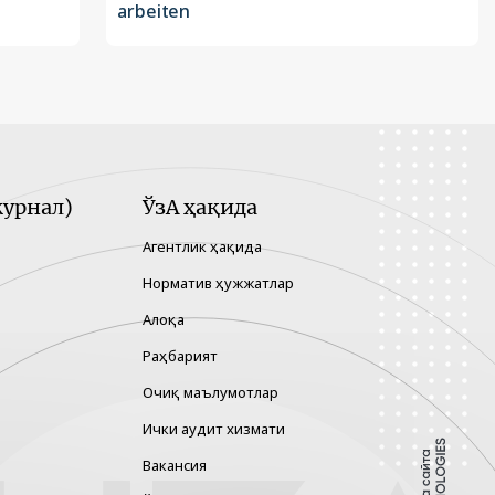
arbeiten
урнал)
ЎзА ҳақида
Агентлик ҳақида
Норматив ҳужжатлар
Алоқа
Раҳбарият
Очиқ маълумотлар
Ички аудит хизмати
Вакансия