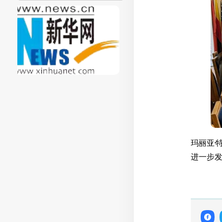
玛丽亚·
进一步