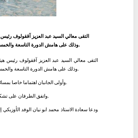
التقى معالي السيد عبد العزيز آققولوف رئيس 
ادارة شركة "ACWA Power" وذلك على هامش الدورة التاسعة والخمسين السنوية لمجلس المحافظين لبنك آسيا للتنمية.
التقى معالي السيد عبد العزيز آققولوف رئيس هيئ
" وذلك على هامش الدورة التاسعة والخمسين السنوية لمجلس المحافظين لبنك آسيا للتنمية.
وأولى الجانبان اهتماما خاصا بمسائل إنشاء المجمعات السياحية الحديثة وكذلك تطوير البنية التحتية للنقل واللوجستية.
واتفق الطرفان على تشكيل فريق العمل المشترك ووضع خطة العمل وتحديد المشاريع الاستثمارية الأولوية.
ودعا
سعادة الاستاذ محمد ابو نيان الوفد الأوزبك