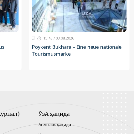
15:43 / 03.08.2026
us
Poykent Bukhara – Eine neue nationale
Tourismusmarke
урнал)
ЎзА ҳақида
Агентлик ҳақида