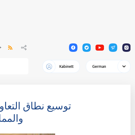
1
1
1
1
1
Kabinett
German
توسيع نطاق التعاو
والممل