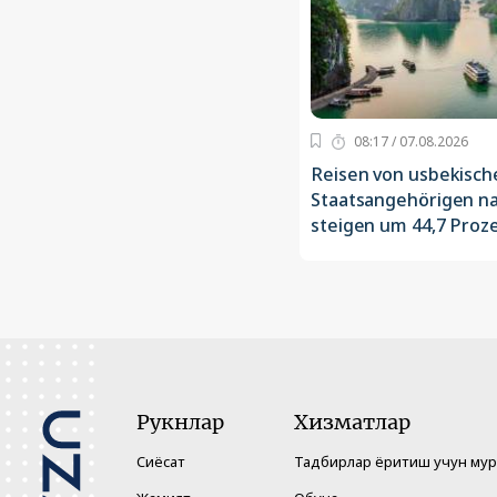
08:17 / 07.08.2026
Reisen von usbekisch
Staatsangehörigen n
steigen um 44,7 Proz
Рукнлар
Хизматлар
Сиёсат
Тадбирлар ёритиш учун му