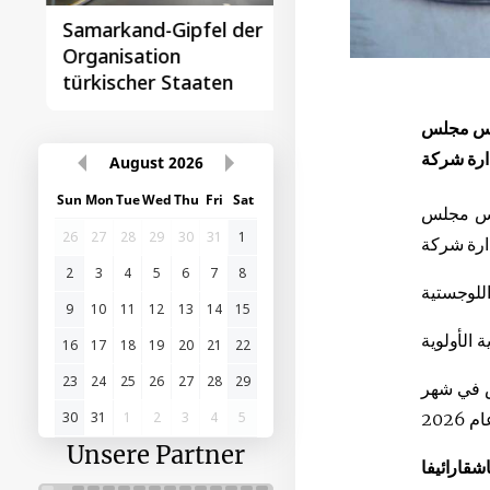
Samarkand-Gipfel der
Das erste
Organisation
Gipfeltreffen
türkischer Staaten
Zentralasien-China
ئيس مجلس
August
2026
Sun
Mon
Tue
Wed
Thu
Fri
Sat
ئيس مجلس
26
27
28
29
30
31
1
2
3
4
5
6
7
8
9
10
11
12
13
14
15
16
17
18
19
20
21
22
23
24
25
26
27
28
29
ض في شهر
30
31
1
2
3
4
5
Unsere Partner
اشقارائيفا