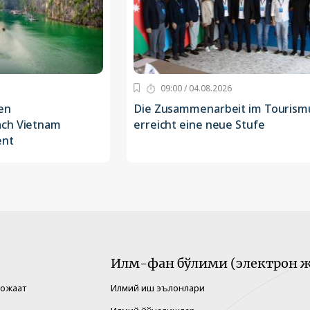
09:00 / 04.08.2026
en
Die Zusammenarbeit im Tourism
ach Vietnam
erreicht eine neue Stufe
ent
Илм-фан бўлими (электрон ж
рожаат
Илмий иш эълонлари