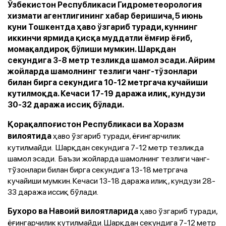
Ўзбекистон Республикаси Гидрометеорология
хизмати агентлигининг хабар беришича, 5 июнь
куни Тошкентда ҳаво ўзгариб туради, куннинг
иккинчи ярмида қисқа муддатли ёмғир ёғиб,
момақалдироқ бўлиши мумкин. Шарқдан
секундига 3-8 метр тезликда шамол эсади. Айрим
жойларда шамолнинг тезлиги чанг-тўзонлари
билан бирга секундига 10-12 метргача кучайиши
кутилмоқда. Кечаси 17-19 даража илиқ, кундузи
30-32 даража иссиқ бўлади.
Қорақалпоғистон Республикаси ва Хоразм
ҳаво ўзгариб туради, ёғингарчилик
вилоятида
кутилмайди. Шарқдан секундига 7-12 метр тезликда
шамол эсади. Баъзи жойларда шамолнинг тезлиги чанг-
тўзонлари билан бирга секундига 13-18 метргача
кучайиши мумкин. Кечаси 13-18 даража илиқ, кундузи 28-
33 даража иссиқ бўлади.
ҳаво ўзгариб туради,
Бухоро ва Навоий вилоятларида
ёғингарчилик кутилмайди. Шарқдан секундига 7-12 метр