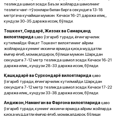
тезликда шамол эсади. Баъзи жойларда шамолнинг
тезлиги чанг-тўзонлари билан бирга секундига 13-18
метргача кучайиши мумкин. Кечаси 16-21 даража илиқ,
кундузи 30-35 даража иссиқ бўлади.
Тошкент, Сирдарё, Жиззах ва Самарқанд
ҳаво ўзгариб туради, ёғингарчилик
вилоятларида
кутилмайди. Фақат Тошкент вилоятининг айрим
жойларида куннинг иккинчи ярмида қисқа муддатли
ёмғир ёғиб, момақалдироқ бўлиши мумкин. Шарқдан
секундига 7-12 метр тезликда шамол эсади. Кечаси 16-21
даража илиқ, кундузи 28-33 даража иссиқ бўлади.
ҳаво
Қашқадарё ва Сурхондарё вилоятларида
ўзгариб туради, ёғингарчилик кутилмайди. Шарқдан
секундига 7-12 метр тезликда шамол эсади. Кечаси 17-22
даража илиқ, кундузи 33-38 даража иссиқ бўлади.
ҳаво
Андижон, Наманган ва Фарғона вилоятларида
ўзгариб туради, куннинг иккинчи ярмида айрим жойларда
қисқа муддатли ёмғир ёғиб, момақалдироқ бўлиши