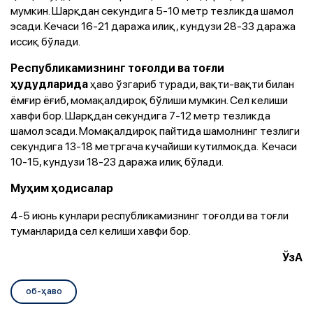
мумкин. Шарқдан секундига 5-10 метр тезликда шамол
эсади. Кечаси 16-21 даража илиқ, кундузи 28-33 даража
иссиқ бўлади.
Республикамизнинг тоғолди ва тоғли
ҳаво ўзгариб туради, вақти-вақти билан
ҳудудларида
ёмғир ёғиб, момақалдироқ бўлиши мумкин. Сел келиши
хавфи бор. Шарқдан секундига 7-12 метр тезликда
шамол эсади. Момақалдироқ пайтида шамолнинг тезлиги
секундига 13-18 метргача кучайиши кутилмоқда. Кечаси
10-15, кундузи 18-23 даража илиқ бўлади.
Муҳим ҳодисалар
4-5 июнь кунлари республикамизнинг тоғолди ва тоғли
туманларида сел келиши хавфи бор.
ЎзА
об-ҳаво