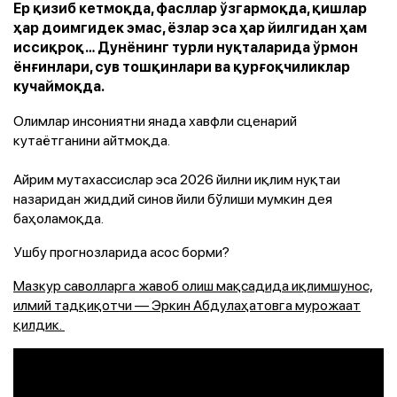
Ер қизиб кетмоқда, фасллар ўзгармоқда, қишлар
ҳар доимгидек эмас, ёзлар эса ҳар йилгидан ҳам
иссиқроқ… Дунёнинг турли нуқталарида ўрмон
ёнғинлари, сув тошқинлари ва қурғоқчиликлар
кучаймоқда.
Олимлар инсониятни янада хавфли сценарий
кутaётганини айтмоқда.
Айрим мутахассислар эса 2026 йилни иқлим нуқтаи
назаридан жиддий синов йили бўлиши мумкин дея
баҳоламоқда.
Ушбу прогнозларида асос борми?
Мазкур саволларга жавоб олиш мақсадида иқлимшунос,
илмий тадқиқотчи — Эркин Абдулаҳатовга мурожаат
қилдик.