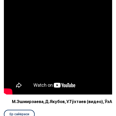
М.Эшмирзаева, Д.Якубов, У.Тўхтаев (видео), ЎзА
Ер сайёраси