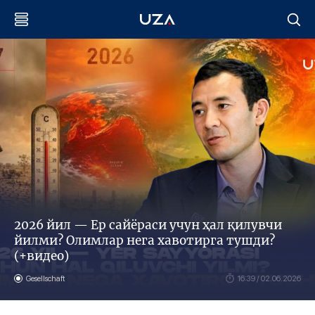
2026 йил — Ер сайёраси учун ҳал қилувчи
йилми? Олимлар нега хавотирга тушди?
(+видео)
Gesellschaft
16:39 / 02.06.2026