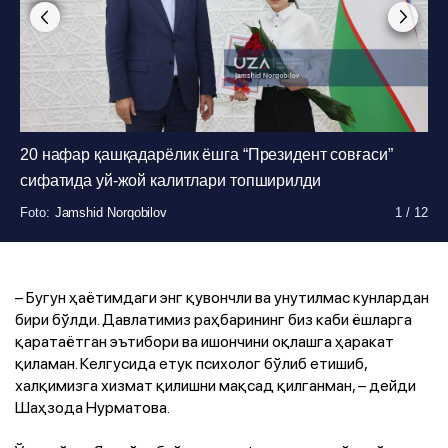
20 нафар қашқадарёлик ёшга “Президент совғаси”
Foto
Foto
:
:
Jamshid Norqobilov
Jamshid Norqobilov
1
1
/
/
12
12
сифатида уй-жой калитлари топширилди
Foto
Foto
Foto
Foto
Foto
Foto
Foto
Foto
Foto
Foto
:
:
:
:
:
:
:
:
:
:
Jamshid Norqobilov
Jamshid Norqobilov
Jamshid Norqobilov
Jamshid Norqobilov
Jamshid Norqobilov
Jamshid Norqobilov
Jamshid Norqobilov
Jamshid Norqobilov
Jamshid Norqobilov
Jamshid Norqobilov
1
1
1
1
1
1
1
1
1
1
/
/
/
/
/
/
/
/
/
/
12
12
12
12
12
12
12
12
12
12
– Бугун ҳаётимдаги энг қувончли ва унутилмас кунлардан
бири бўлди. Давлатимиз раҳбарининг биз каби ёшларга
қаратаётган эътибори ва ишончини оқлашга ҳаракат
қиламан. Келгусида етук психолог бўлиб етишиб,
халқимизга хизмат қилишни мақсад қилганман, – дейди
Шаҳзода Нурматова.