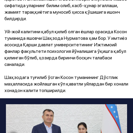
сифатида уларнинг билим олиб, касб-ҳунар эгаллаши,
жамият тараққиётига муносиб ҳисса қўшишига ишонч
билдирди.
Уй-жой калитини қабул қилиб олган ёшлар орасида Косон
туманида яшовчи Шаҳзода Нурматова ҳам бор. У имтиёз
асосида Қарши давлат университетининг Ижтимоий
фанлар факультети психология йўналишига ўқишга қабул
қилинган бўлиб, ҳозирда биринчи босқич талабаси
саналади.
Шаҳзодага туғилиб ўсган Косон туманининг Дўстлик
маҳалласида жойлашган кўп қаватли уйлардан бир хонали
хонадон калити топширилди.