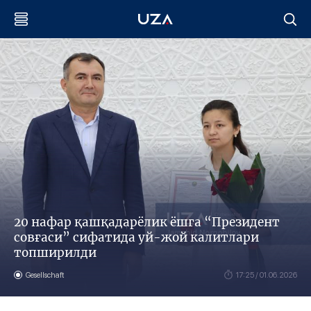
20 нафар қашқадарёлик ёшга “Президент
совғаси” сифатида уй-жой калитлари
топширилди
Gesellschaft
17:25 / 01.06.2026