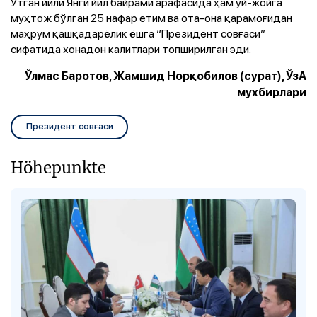
Ўтган йили Янги йил байрами арафасида ҳам уй-жойга
муҳтож бўлган 25 нафар етим ва ота-она қарамоғидан
маҳрум қашқадарёлик ёшга “Президент совғаси”
сифатида хонадон калитлари топширилган эди.
Ўлмас Баротов, Жамшид Норқобилов (сурат), ЎзА
мухбирлари
Президент совғаси
Höhepunkte