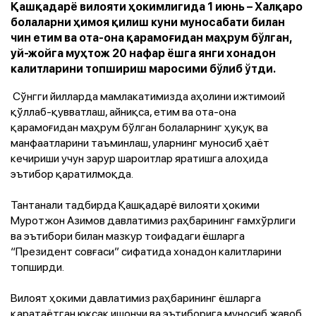
Қашқадарё вилояти ҳокимлигида 1 июнь – Халқаро
болаларни ҳимоя қилиш куни муносабати билан
чин етим ва ота-она қарамоғидан маҳрум бўлган,
уй-жойга муҳтож 20 нафар ёшга янги хонадон
калитларини топшириш маросими бўлиб ўтди.
Сўнгги йилларда мамлакатимизда аҳолини ижтимоий
қўллаб-қувватлаш, айниқса, етим ва ота-она
қарамоғидан маҳрум бўлган болаларнинг ҳуқуқ ва
манфаатларини таъминлаш, уларнинг муносиб ҳаёт
кечириши учун зарур шароитлар яратишга алоҳида
эътибор қаратилмоқда.
Тантанали тадбирда Қашқадарё вилояти ҳокими
Муротжон Азимов давлатимиз раҳбарининг ғамхўрлиги
ва эътибори билан мазкур тоифадаги ёшларга
“Президент совғаси” сифатида хонадон калитларини
топширди.
Вилоят ҳокими давлатимиз раҳбарининг ёшларга
қаратаётган юксак ишончи ва эътиборига муносиб жавоб