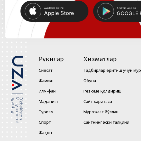
Рукнлар
Хизматлар
Сиёсат
Тадбирлар ёритиш учун му
Жамият
Обуна
Илм-фан
Резюме қолдириш
Маданият
Сайт харитаси
Туризм
Мурожаат йўллаш
Спорт
Сайтнинг эски талқини
Жаҳон