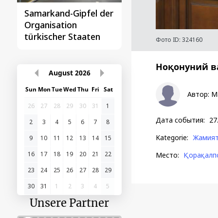
Samarkand-Gipfel der
Das erste
Organisation
Gipfeltreffen
türkischer Staaten
Zentralasien-China
Фото ID:
324160
Ноқонуний в
August
2026
Sun
Mon
Tue
Wed
Thu
Fri
Sat
Автор
:
M
26
27
28
29
30
31
1
Дата события
:
27
2
3
4
5
6
7
8
Kategorie
:
Жамия
9
10
11
12
13
14
15
16
17
18
19
20
21
22
Место
:
Қорақалп
23
24
25
26
27
28
29
30
31
1
2
3
4
5
Unsere Partner