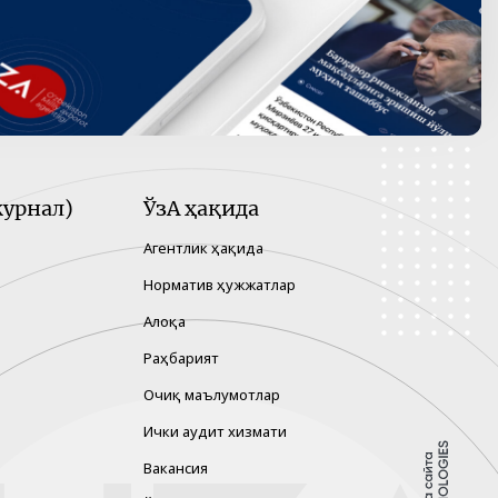
урнал)
ЎзА ҳақида
Агентлик ҳақида
Норматив ҳужжатлар
Алоқа
Раҳбарият
Очиқ маълумотлар
Ички аудит хизмати
Вакансия