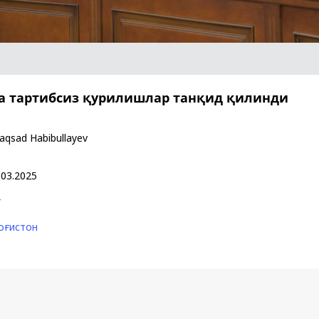
а тартибсиз қурилишлар танқид қилинди
aqsad Habibullayev
.03.2025
т
оғистон