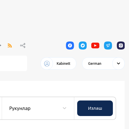
1
1
1
1
1
Kabinett
German
Рукунлар
Излаш