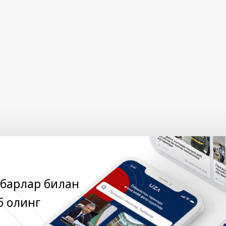
абарлар билан
б олинг