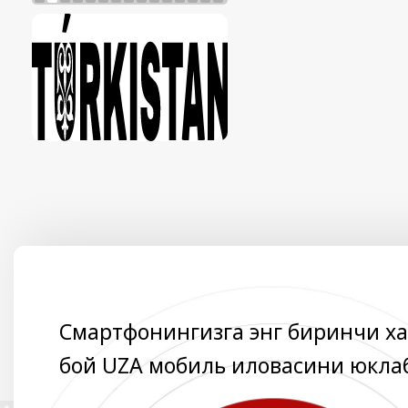
Смартфонингизга энг биринчи х
бой UZA мобиль иловасини юкла