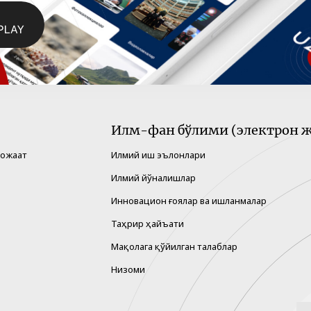
Илм-фан бўлими (электрон ж
рожаат
Илмий иш эълонлари
Илмий йўналишлар
Инновацион ғоялар ва ишланмалар
Таҳрир ҳайъати
Мақолага қўйилган талаблар
Низоми