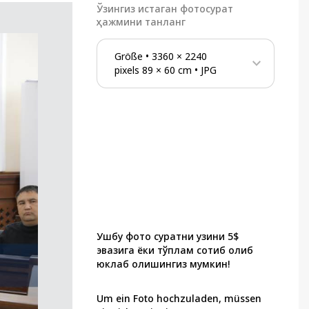
Ўзингиз истаган фотосурат
ҳажмини танланг
Größe
•
3360
×
2240
pixels
89
×
60
cm
•
JPG
Ушбу фото суратни узини 5$
эвазига ёки тўплам сотиб олиб
юклаб олишингиз мумкин!
Um ein Foto hochzuladen, müssen