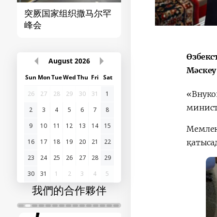
突厥国家组织撒马尔罕
首届“中国-中亚”峰
峰会
Өзбекс
August
2026
Мәскеу
Sun
Mon
Tue
Wed
Thu
Fri
Sat
«Внуко
26
27
28
29
30
31
1
минист
2
3
4
5
6
7
8
9
10
11
12
13
14
15
Мемлек
қатыса
16
17
18
19
20
21
22
23
24
25
26
27
28
29
30
31
1
2
3
4
5
我們的合作夥伴