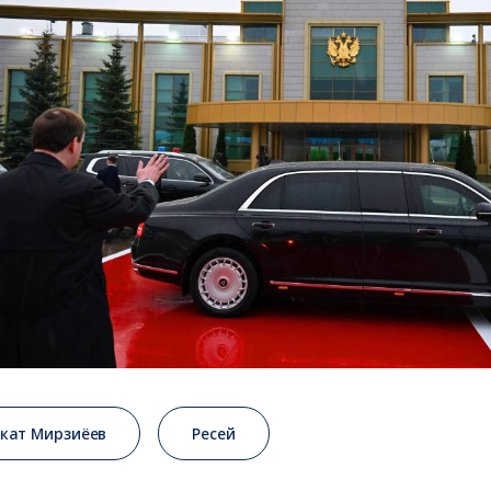
кат Мирзиёев
Ресей