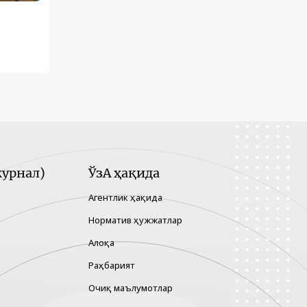
урнал)
ЎзА ҳақида
Агентлик ҳақида
Норматив ҳужжатлар
Алоқа
Раҳбарият
Очиқ маълумотлар