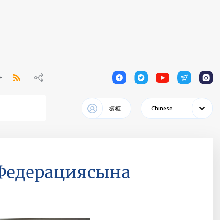
1
1
1
1
1
橱柜
Chinese
 Федерациясына