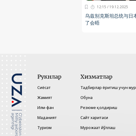
12:15 / 19.12.2025
乌兹别克斯坦总统与日
了会晤
Рукнлар
Хизматлар
Сиёсат
Тадбирлар ёритиш учун му
Жамият
Обуна
Илм-фан
Резюме қолдириш
Маданият
Сайт харитаси
Туризм
Мурожаат йўллаш