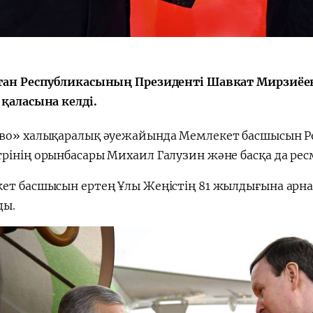
会
宪法改革
тан Республикасының Президенті Шавкат Мирзиёе
 қаласына келді.
во» халықаралық әуежайында Мемлекет басшысын Ре
рінің орынбасары Михаил Галузин және басқа да рес
ет басшысын ертең Ұлы Жеңістің 81 жылдығына арна
ды.