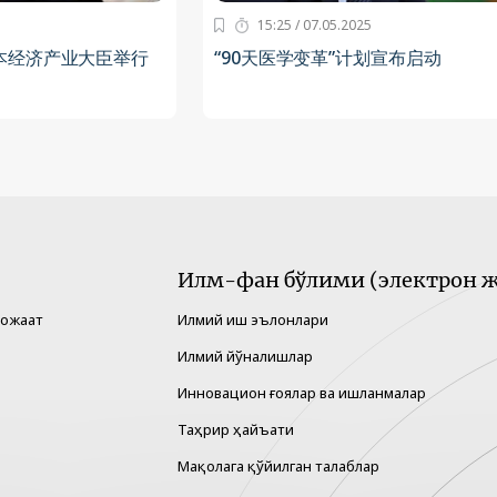
15:25 / 07.05.2025
本经济产业大臣举行
“90天医学变革”计划宣布启动
Илм-фан бўлими (электрон ж
рожаат
Илмий иш эълонлари
Илмий йўналишлар
Инновацион ғоялар ва ишланмалар
Таҳрир ҳайъати
Мақолага қўйилган талаблар