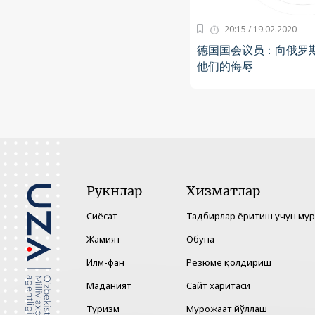
20:15 / 19.02.2020
德国国会议员：向俄罗
他们的侮辱
Рукнлар
Хизматлар
Сиёсат
Тадбирлар ёритиш учун му
Жамият
Обуна
Илм-фан
Резюме қолдириш
Маданият
Сайт харитаси
Туризм
Мурожаат йўллаш