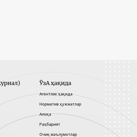
урнал)
ЎзА ҳақида
Агентлик ҳақида
Норматив ҳужжатлар
Алоқа
Раҳбарият
Очиқ маълумотлар