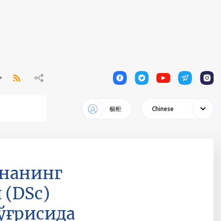
1
1
1
1
1
橱柜
Chinese
внанинг
 (DSc)
ўғрисида