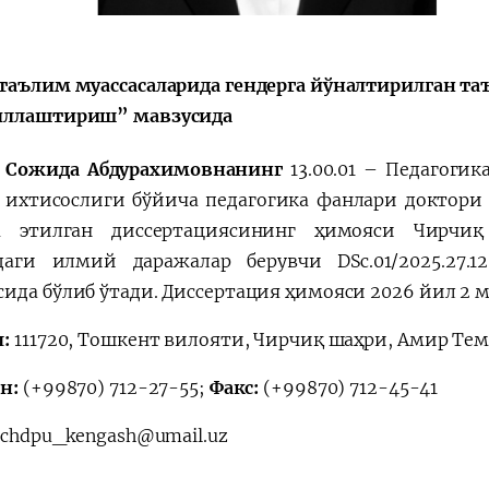
会
宪法改革
таълим муассасаларида гендерга йўналтирилган 
иллаштириш” мавзусида
 Сожида Абдурахимовнанинг
13.00.01 – Педагогик
 ихтисослиги бўйича педагогика фанлари доктори
м этилган диссертациясининг ҳимояси Чирчиқ 
даги илмий даражалар берувчи DSc.01/2025.27.1
ида бўлиб ўтади. Диссертация ҳимояси 2026 йил 2 ма
:
111720, Тошкент вилояти, Чирчиқ шаҳри, Амир Тему
н:
(+99870) 712-27-55;
Факс:
(+99870) 712-45-41
:
chdpu_kengash@umail.uz