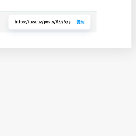
https://uza.uz/posts/847673
复制