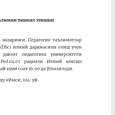
таълимни ташкил этишни
а назарияси. Педагогик таълимотлар
 (DSc) илмий даражасини олиш учун
давлат педагогика университети
2.Ped.04.02 рақамли Илмий кенгаш
й куни соат 16:00 да ўтказилади.
р кўчаси, 104-уй.