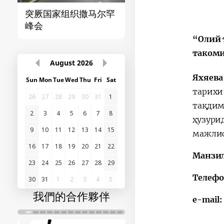
突厥国家组织撒马尔罕
首届“中国-中亚”峰
峰会
“Олий 
таком
August
2026
Яхяева
Sun
Mon
Tue
Wed
Thu
Fri
Sat
тарихи
26
27
28
29
30
31
1
тақди
2
3
4
5
6
7
8
ҳузури
9
10
11
12
13
14
15
мажлис
16
17
18
19
20
21
22
Манзил
23
24
25
26
27
28
29
Телефо
30
31
1
2
3
4
5
我們的合作夥伴
e-mail