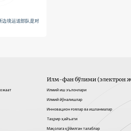
斯边境运送部队是对
Илм-фан бўлими (электрон ж
рожаат
Илмий иш эълонлари
Илмий йўналишлар
Инновацион ғоялар ва ишланмалар
Таҳрир ҳайъати
Мақолага қўйилган талаблар