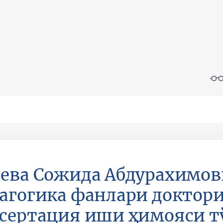
ева Сожида Абдурахимо
агогика фанлари доктори
сертация иши ҳимояси т