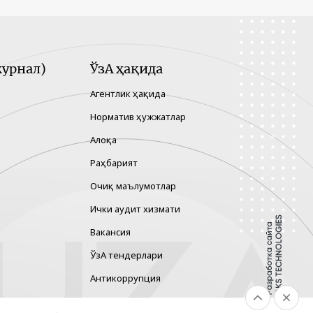
урнал)
ЎзА ҳақида
Агентлик ҳақида
Норматив ҳужжатлар
Алоқа
Раҳбарият
Очиқ маълумотлар
Ички аудит хизмати
Вакансия
ЎзА тендерлари
Антикоррупция
Гендер тенглик