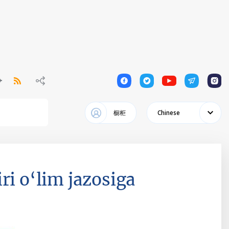
1
1
1
1
1
橱柜
Chinese
ri o‘lim jazosiga