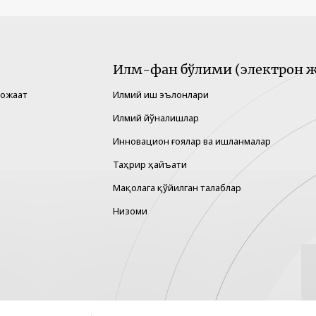
Илм-фан бўлими (электрон ж
рожаат
Илмий иш эълонлари
Илмий йўналишлар
Инновацион ғоялар ва ишланмалар
Таҳрир ҳайъати
Мақолага қўйилган талаблар
Низоми