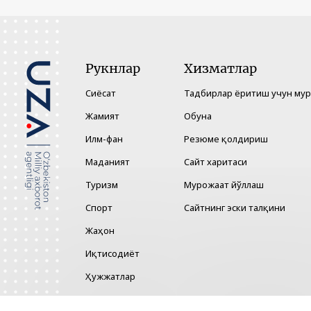
Рукнлар
Хизматлар
Сиёсат
Тадбирлар ёритиш учун му
Жамият
Обуна
Илм-фан
Резюме қолдириш
Маданият
Сайт харитаси
Туризм
Мурожаат йўллаш
Спорт
Сайтнинг эски талқини
Жаҳон
Иқтисодиёт
Ҳужжатлар
Технология