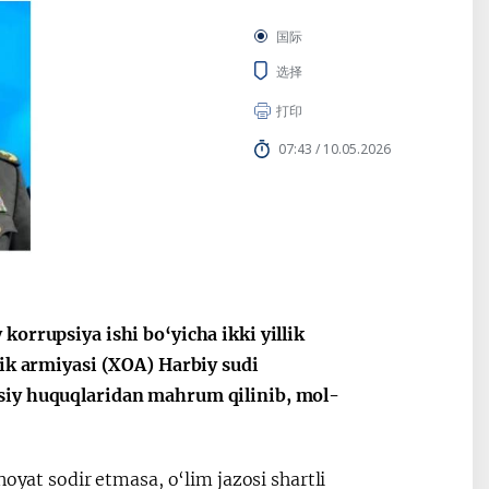
国际
选择
打印
07:43 / 10.05.2026
korrupsiya ishi bo‘yicha ikki yillik
lik armiyasi (XOA) Harbiy sudi
osiy huquqlaridan mahrum qilinib, mol-
noyat sodir etmasa, o‘lim jazosi shartli