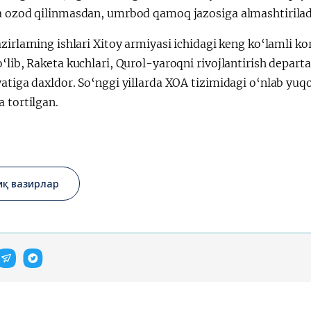
a ozod qilinmasdan, umrbod qamoq jazosiga almashtirilad
会
宪法改革
zirlarning ishlari Xitoy armiyasi ichidagi keng ko‘lamli 
‘lib, Raketa kuchlari, Qurol-yaroqni rivojlantirish depar
atiga daxldor. So‘nggi yillarda XOA tizimidagi o‘nlab yuq
 tortilgan.
иқ вазирлар