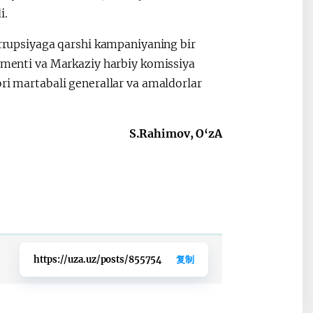
i.
korrupsiyaga qarshi kampaniyaning bir
tamenti va Markaziy harbiy komissiya
ori martabali generallar va amaldorlar
S.Rahimov, O‘zA
https://uza.uz/posts/855754
复制