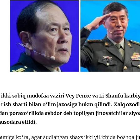
 ikki sobiq mudofaa vaziri Vey Fenxe va Li Shanfu harbiy 
irish sharti bilan o‘lim jazosiga hukm qilindi. Xalq ozod
an poraxo‘rlikda aybdor deb topilgan jinoyatchilar siy
usodara etildi.
niga ko‘ra, agar sudlangan shaxs ikki yil ichida boshqa ji