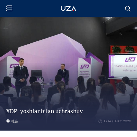
XDP: yoshlar bilan uchrashuv
社会
18:44 / 09.05.2026