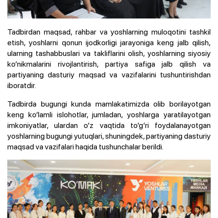
Tadbirdan maqsad, rahbar va yoshlarning muloqotini tashkil
etish, yoshlarni qonun ijodkorligi jarayoniga keng jalb qilish,
ularning tashabbuslari va takliflarini olish, yoshlarning siyosiy
ko‘nikmalarini rivojlantirish, partiya safiga jalb qilish va
partiyaning dasturiy maqsad va vazifalarini tushuntirishdan
iboratdir.
Tadbirda bugungi kunda mamlakatimizda olib borilayotgan
keng ko‘lamli islohotlar, jumladan, yoshlarga yaratilayotgan
imkoniyatlar, ulardan o‘z vaqtida to‘g‘ri foydalanayotgan
yoshlarning bugungi yutuqlari, shuningdek, partiyaning dasturiy
maqsad va vazifalari haqida tushunchalar berildi.