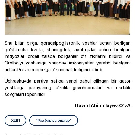
Shu bilan birga, qoraqalpog‘istonlik yoshlar uchun berilgan
qo‘shimcha kvota, shuningdek, ayol-qizlar uchun berilgan
imtiyozlar orqali talaba bo‘lganlar o‘z fikrlarini bildirdi va
Orolbo‘yi yoshlariga shunday imkoniyatlar yaratib berilgani
uchun Prezidentimizga o‘z minnatdorligini bildirdi.
Uchrashuvda partiya safiga yangi qabul qilingan bir qator
yoshlarga partiyaning a’zolik guvohnomalari va esdalik
sovg‘alari topshirildi.
Dovud Abibullayev, O‘zA
ХДП
“Раҳбар ва ёшлар”