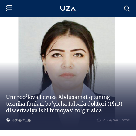
Umirqo‘lova Feruza Abdusamat qizining
texnika fanlari bo‘yicha falsafa doktori (PhD)
dissertasiya ishi himoyasi to‘g‘risida
科学著作出版
21:29 / 09.05.2026