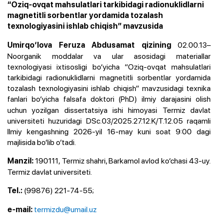
“Oziq-ovqat mahsulatlari tarkibidagi radionuklidlarni
magnetitli sorbentlar yordamida tozalash
texnologiyasini ishlab chiqish” mavzusida
02.00.13–
Umirqo‘lova Feruza Abdusamat qizining
Noorganik moddalar va ular asosidagi materiallar
texnologiyasi ixtisosligi bo‘yicha “Oziq-ovqat mahsulatlari
tarkibidagi radionuklidlarni magnetitli sorbentlar yordamida
tozalash texnologiyasini ishlab chiqish” mavzusidagi texnika
fanlari bo‘yicha falsafa doktori
(PhD) ilmiy darajasini olish
uchun yozilgan dissertatsiya ishi himoyasi Termiz davlat
universiteti huzuridagi DSc.03/2025.27.12.K/T.12.05 raqamli
Ilmiy kengashning 2026-yil 16-may kuni soat 9:00 dagi
majlisida bo‘lib o‘tadi.
190111, Termiz shahri, Barkamol avlod ko‘chasi 43-uy.
Manzil:
Termiz davlat universiteti.
(99876) 221-74-55;
Tel.:
termizdu@umail.uz
e-mail: