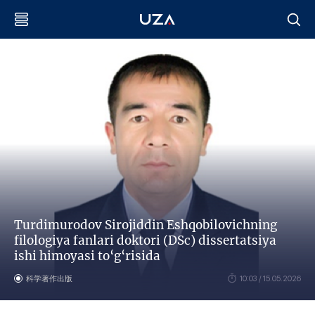
Turdimurodov Sirojiddin Eshqobilovichning
filologiya fanlari doktori (DSc) dissertatsiya
ishi himoyasi to‘g‘risida
科学著作出版
10:03 / 15.05.2026