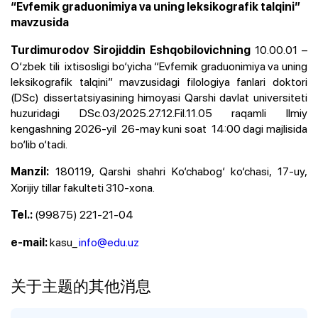
“Evfemik graduonimiya va uning leksikografik talqini”
mavzusida
10.00.01 –
Turdimurodov Sirojiddin Eshqobilovichning
O‘zbek tili ixtisosligi bo‘yicha “Evfemik graduonimiya va uning
leksikografik talqini” mavzusidagi filologiya fanlari doktori
(DSc) dissertatsiyasining himoyasi Qarshi davlat universiteti
huzuridagi DSc.03/2025.27.12.Fil.11.05 raqamli Ilmiy
kengashning 2026-yil 26-may kuni soat 14:00 dagi majlisida
bo‘lib o‘tadi.
180119, Qarshi shahri Ko‘chabog‘ ko‘chasi, 17-uy,
Manzil:
Xorijiy tillar fakulteti 310-xona.
(99875) 221-21-04
Tel.:
kasu_
info@edu.uz
e-mail:
关于主题的其他消息