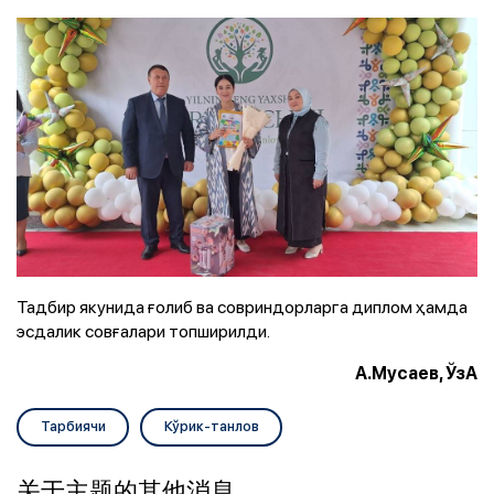
Тадбир якунида ғолиб ва совриндорларга диплом ҳамда
эсдалик совғалари топширилди.
А.Мусаев, ЎзА
Тарбиячи
Кўрик-танлов
关于主题的其他消息