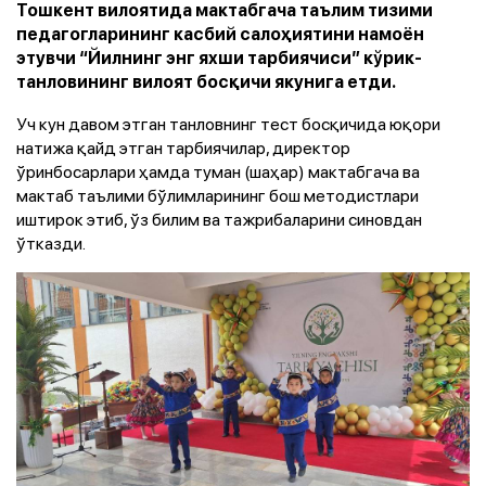
Тошкент вилоятида мактабгача таълим тизими
педагогларининг касбий салоҳиятини намоён
этувчи “Йилнинг энг яхши тарбиячиси” кўрик-
танловининг вилоят босқичи якунига етди.
Уч кун давом этган танловнинг тест босқичида юқори
натижа қайд этган тарбиячилар, директор
ўринбосарлари ҳамда туман (шаҳар) мактабгача ва
мактаб таълими бўлимларининг бош методистлари
иштирок этиб, ўз билим ва тажрибаларини синовдан
ўтказди.