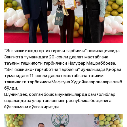
“Энг яхши ижодкор-ихтирочи тарбиячи” номинациясида
Зангиота туманидаги 20-сонли давлат мактабгача
таълим ташкилоти тарбиячиси Нилуфар Машраббоева,
“Энг яхши эко-тарғиботчи тарбиячи” йўналишида Қибрай
туманидаги 11-сонли давлат мактабгача таълим
ташкилоти тарбиячиси Мафтуна Худойназаровалар ғолиб
бўлди.
Шунингдек, қолган бошқа йўналишларда ҳам ғолиблар
сараланди ва улар танловнинг республика босқичига
йўлланмани қўлга киритди.