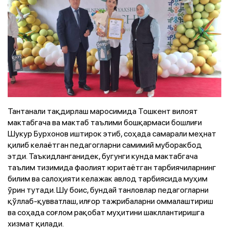
Тантанали тақдирлаш маросимида Тошкент вилоят
мактабгача ва мактаб таълими бошқармаси бошлиғи
Шукур Бурхонов иштирок этиб, соҳада самарали меҳнат
қилиб келаётган педагогларни самимий муборакбод
этди. Таъкидланганидек, бугунги кунда мактабгача
таълим тизимида фаолият юритаётган тарбиячиларнинг
билим ва салоҳияти келажак авлод тарбиясида муҳим
ўрин тутади. Шу боис, бундай танловлар педагогларни
қўллаб-қувватлаш, илғор тажрибаларни оммалаштириш
ва соҳада соғлом рақобат муҳитини шакллантиришга
хизмат қилади.