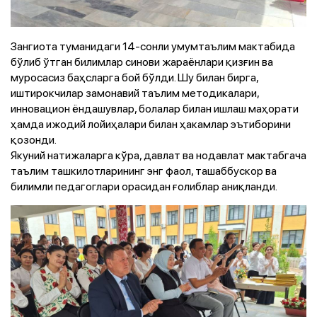
Зангиота туманидаги 14-сонли умумтаълим мактабида
бўлиб ўтган билимлар синови жараёнлари қизғин ва
муросасиз баҳсларга бой бўлди. Шу билан бирга,
иштирокчилар замонавий таълим методикалари,
инновацион ёндашувлар, болалар билан ишлаш маҳорати
ҳамда ижодий лойиҳалари билан ҳакамлар эътиборини
қозонди.
Якуний натижаларга кўра, давлат ва нодавлат мактабгача
таълим ташкилотларининг энг фаол, ташаббускор ва
билимли педагоглари орасидан ғолиблар аниқланди.