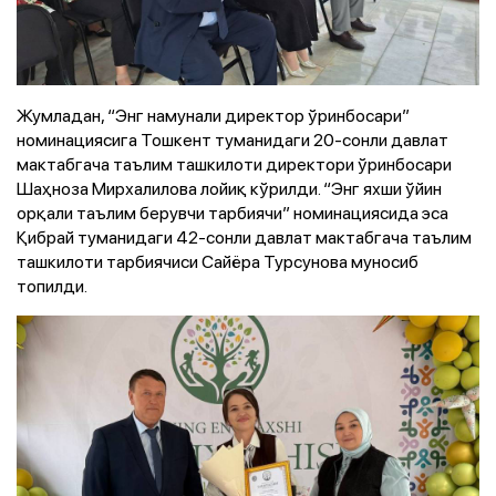
Жумладан, “Энг намунали директор ўринбосари”
номинациясига Тошкент туманидаги 20-сонли давлат
мактабгача таълим ташкилоти директори ўринбосари
Шаҳноза Мирхалилова лойиқ кўрилди. “Энг яхши ўйин
орқали таълим берувчи тарбиячи” номинациясида эса
Қибрай туманидаги 42-сонли давлат мактабгача таълим
ташкилоти тарбиячиси Сайёра Турсунова муносиб
топилди.