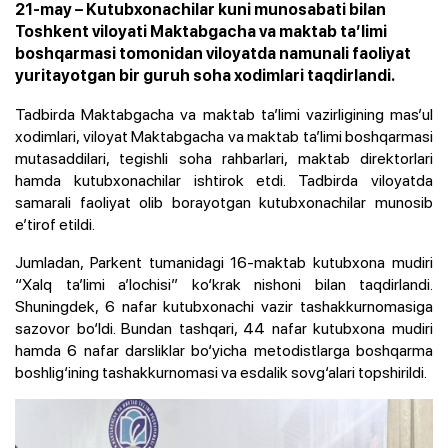
21-may – Kutubxonachilar kuni munosabati bilan
Toshkent viloyati Maktabgacha va maktab ta’limi
boshqarmasi tomonidan viloyatda namunali faoliyat
yuritayotgan bir guruh soha xodimlari taqdirlandi.
Tadbirda Maktabgacha va maktab ta’limi vazirligining mas’ul
xodimlari, viloyat Maktabgacha va maktab ta’limi boshqarmasi
mutasaddilari, tegishli soha rahbarlari, maktab direktorlari
hamda kutubxonachilar ishtirok etdi. Tadbirda viloyatda
samarali faoliyat olib borayotgan kutubxonachilar munosib
e’tirof etildi.
Jumladan, Parkent tumanidagi 16-maktab kutubxona mudiri
“Xalq ta’limi a’lochisi” ko‘krak nishoni bilan taqdirlandi.
Shuningdek, 6 nafar kutubxonachi vazir tashakkurnomasiga
sazovor bo‘ldi. Bundan tashqari, 44 nafar kutubxona mudiri
hamda 6 nafar darsliklar bo‘yicha metodistlarga boshqarma
boshlig‘ining tashakkurnomasi va esdalik sovg‘alari topshirildi.