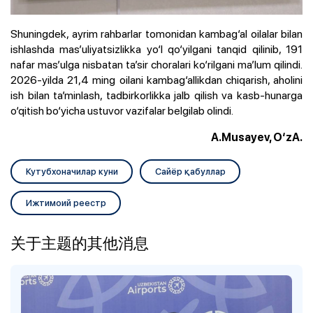
Shuningdek, ayrim rahbarlar tomonidan kambag‘al oilalar bilan
ishlashda mas’uliyatsizlikka yo‘l qo‘yilgani tanqid qilinib, 191
nafar mas’ulga nisbatan ta’sir choralari ko‘rilgani ma’lum qilindi.
2026-yilda 21,4 ming oilani kambag‘allikdan chiqarish, aholini
ish bilan ta’minlash, tadbirkorlikka jalb qilish va kasb-hunarga
o‘qitish bo‘yicha ustuvor vazifalar belgilab olindi.
A.Musayev, O‘zA.
Кутубхоначилар куни
Сайёр қабуллар
Ижтимоий реестр
关于主题的其他消息