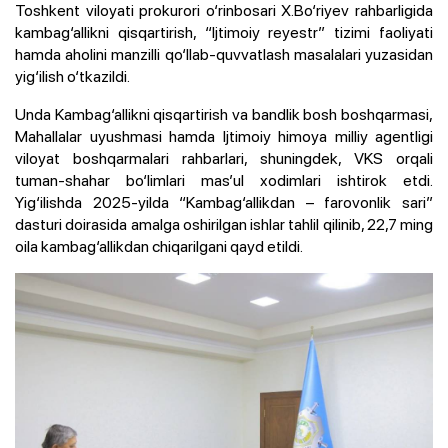
Toshkent viloyati prokurori o‘rinbosari X.Bo‘riyev rahbarligida
kambag‘allikni qisqartirish, “Ijtimoiy reyestr” tizimi faoliyati
hamda aholini manzilli qo‘llab-quvvatlash masalalari yuzasidan
yig‘ilish o‘tkazildi.
Unda Kambag‘allikni qisqartirish va bandlik bosh boshqarmasi,
Mahallalar uyushmasi hamda Ijtimoiy himoya milliy agentligi
viloyat boshqarmalari rahbarlari, shuningdek, VKS orqali
tuman-shahar bo‘limlari mas’ul xodimlari ishtirok etdi.
Yig‘ilishda 2025-yilda “Kambag‘allikdan – farovonlik sari”
dasturi doirasida amalga oshirilgan ishlar tahlil qilinib, 22,7 ming
oila kambag‘allikdan chiqarilgani qayd etildi.