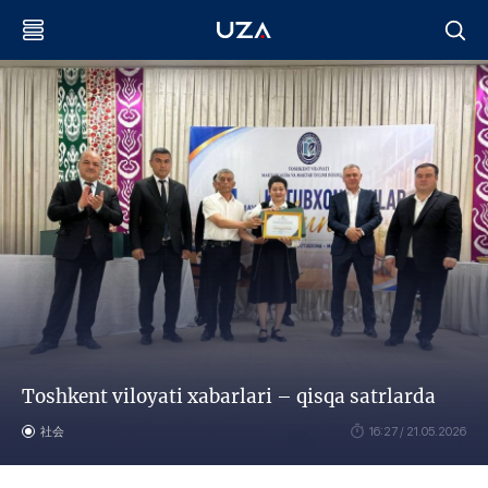
Toshkent viloyati xabarlari – qisqa satrlarda
社会
16:27 / 21.05.2026