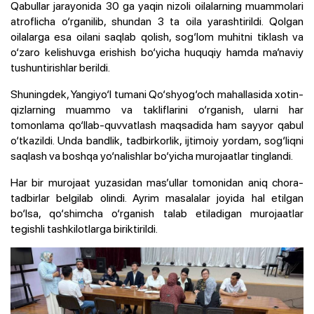
Qabullar jarayonida 30 ga yaqin nizoli oilalarning muammolari
atroflicha o‘rganilib, shundan 3 ta oila yarashtirildi. Qolgan
oilalarga esa oilani saqlab qolish, sog‘lom muhitni tiklash va
o‘zaro kelishuvga erishish bo‘yicha huquqiy hamda ma’naviy
tushuntirishlar berildi.
Shuningdek, Yangiyo‘l tumani Qo‘shyog‘och mahallasida xotin-
qizlarning muammo va takliflarini o‘rganish, ularni har
tomonlama qo‘llab-quvvatlash maqsadida ham sayyor qabul
o‘tkazildi. Unda bandlik, tadbirkorlik, ijtimoiy yordam, sog‘liqni
saqlash va boshqa yo‘nalishlar bo‘yicha murojaatlar tinglandi.
Har bir murojaat yuzasidan mas’ullar tomonidan aniq chora-
tadbirlar belgilab olindi. Ayrim masalalar joyida hal etilgan
bo‘lsa, qo‘shimcha o‘rganish talab etiladigan murojaatlar
tegishli tashkilotlarga biriktirildi.