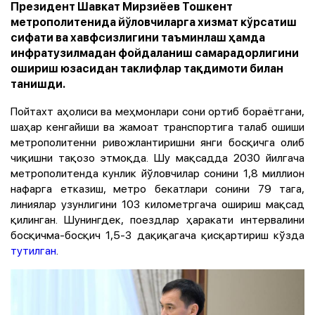
Президент Шавкат Мирзиёев Тошкент
метрополитенида йўловчиларга хизмат кўрсатиш
сифати ва хавфсизлигини таъминлаш ҳамда
инфратузилмадан фойдаланиш самарадорлигини
ошириш юзасидан таклифлар тақдимоти билан
танишди.
Пойтахт аҳолиси ва меҳмонлари сони ортиб бораётгани,
шаҳар кенгайиши ва жамоат транспортига талаб ошиши
метрополитенни ривожлантиришни янги босқичга олиб
чиқишни тақозо этмоқда. Шу мақсадда 2030 йилгача
метрополитенда кунлик йўловчилар сонини 1,8 миллион
нафарга етказиш, метро бекатлари сонини 79 тага,
линиялар узунлигини 103 километргача ошириш мақсад
қилинган. Шунингдек, поездлар ҳаракати интервалини
босқичма-босқич 1,5-3 дақиқагача қисқартириш кўзда
тутилган
.