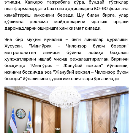
этилди. Халқаро тажрибага кўра, бундай тўсиқлар
платформалардаги бахтсиз ҳодисаларни 80-90 фоизгача
камайтириш имконини беради. Шу билан бирга, улар
қўшимча реклама майдонларини яратиш орқали
даромадларни оширишга ҳам хизмат қилади.
Яна бир муҳим йўналиш – янги линиялар қурилиши.
Хусусан, “Мингўрик – Чилонзор буюм бозори”
метрополитен линияси бўйича лойиҳа баҳолаш
ҳужжатларини ишлаб чиқиш режалаштирилган. Биринчи
босқичда “Мингўрик – Жанубий вокзал” йўналиши,
иккинчи босқичда эса “Жанубий вокзал – Чилонзор буюм
бозори” йўналишини қуриш имкониятлари ўрганилади.