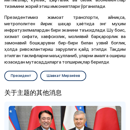
тизимини жорий этиш имкониятлари ўрганилади.
Президентимиз жамоат транспорти, айниқса,
метрополитен йирик шаҳар ҳаётида энг муҳим
инфратузилмалардан бири эканини таъкидлади. Шу боис,
хизмат сифати, хавфсизлик, молиявий барқарорлик ва
замонавий бошқарувни бир-бири билан узвий боғлиқ
ҳолда ривожлантириш зарурлиги қайд этилди. Тақдим
этилган таклифларни маъқулланиб, уларни амалга ошириш
юзасидан мутасаддиларга топшириқлар берилди.
Президент
Шавкат Мирзиёев
关于主题的其他消息