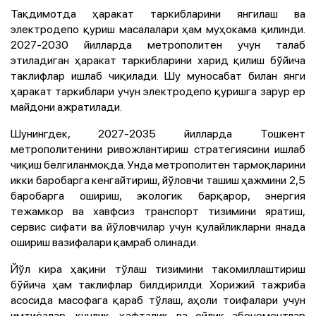
Тақдимотда ҳаракат таркибларини янгилаш ва
электродепо қуриш масалалари ҳам муҳокама қилинди.
2027-2030 йилларда метрополитен учун талаб
этиладиган ҳаракат таркибларини харид қилиш бўйича
таклифлар ишлаб чиқилади. Шу муносабат билан янги
ҳаракат таркиблари учун электродепо қуришга зарур ер
майдони ажратилади.
Шунингдек, 2027-2035 йилларда Тошкент
метрополитенини ривожлантириш стратегиясини ишлаб
чиқиш белгиланмоқда. Унда метрополитен тармоқларини
икки баробарга кенгайтириш, йўловчи ташиш ҳажмини 2,5
баробарга ошириш, экологик барқарор, энергия
тежамкор ва хавфсиз транспорт тизимини яратиш,
сервис сифати ва йўловчилар учун қулайликларни янада
ошириш вазифалари қамраб олинади.
Йўл кира ҳақини тўлаш тизимини такомиллаштириш
бўйича ҳам таклифлар билдирилди. Хорижий тажриба
асосида масофага қараб тўлаш, аҳоли тоифалари учун
имтиёзлар, кунлик, ҳафталик ва ойлик абонементлар