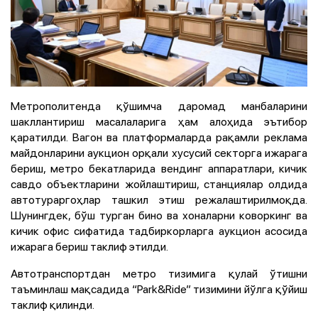
Метрополитенда қўшимча даромад манбаларини
шакллантириш масалаларига ҳам алоҳида эътибор
қаратилди. Вагон ва платформаларда рақамли реклама
майдонларини аукцион орқали хусусий секторга ижарага
бериш, метро бекатларида вендинг аппаратлари, кичик
савдо объектларини жойлаштириш, станциялар олдида
автотураргоҳлар ташкил этиш режалаштирилмоқда.
Шунингдек, бўш турган бино ва хоналарни коворкинг ва
кичик офис сифатида тадбиркорларга аукцион асосида
ижарага бериш таклиф этилди.
Автотранспортдан метро тизимига қулай ўтишни
таъминлаш мақсадида “Park&Ride” тизимини йўлга қўйиш
таклиф қилинди.