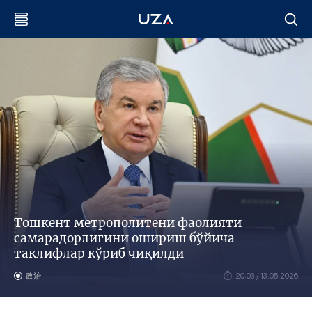
Тошкент метрополитени фаолияти
самарадорлигини ошириш бўйича
таклифлар кўриб чиқилди
政治
20:03 / 13.05.2026