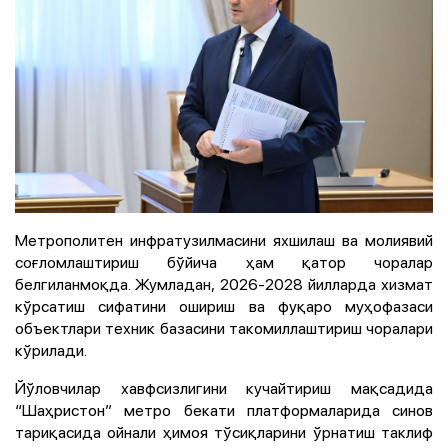
Метрополитен инфратузилмасини яхшилаш ва молиявий
соғломлаштириш бўйича ҳам қатор чоралар
белгиланмоқда. Жумладан, 2026-2028 йилларда хизмат
кўрсатиш сифатини ошириш ва фуқаро муҳофазаси
объектлари техник базасини такомиллаштириш чоралари
кўрилади.
Йўловчилар хавфсизлигини кучайтириш мақсадида
“Шаҳристон” метро бекати платформаларида синов
тариқасида ойнали ҳимоя тўсиқларини ўрнатиш таклиф