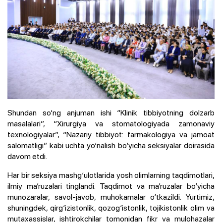
Shundan so‘ng anjuman ishi “Klinik tibbiyotning dolzarb
masalalari”, “Xirurgiya va stomatologiyada zamonaviy
texnologiyalar”, “Nazariy tibbiyot: farmakologiya va jamoat
salomatligi” kabi uchta yo‘nalish bo‘yicha seksiyalar doirasida
davom etdi.
Har bir seksiya mashg‘ulotlarida yosh olimlarning taqdimotlari,
ilmiy ma’ruzalari tinglandi. Taqdimot va ma’ruzalar bo‘yicha
munozaralar, savol-javob, muhokamalar o‘tkazildi. Yurtimiz,
shuningdek, qirg‘izistonlik, qozog‘istonlik, tojikistonlik olim va
mutaxassislar, ishtirokchilar tomonidan fikr va mulohazalar