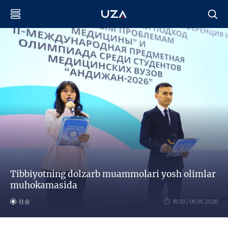
Tibbiyotning dolzarb muammolari yosh olimlar
muhokamasida
社会
18:53 / 08.05.2026