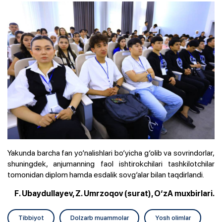
Yakunda barcha fan yo‘nalishlari bo‘yicha g‘olib va sovrindorlar,
shuningdek, anjumanning faol ishtirokchilari tashkilotchilar
tomonidan diplom hamda esdalik sovg‘alar bilan taqdirlandi.
F. Ubaydullayev, Z. Umrzoqov (surat), O‘zA muxbirlari.
Tibbiyot
Dolzarb muammolar
Yosh olimlar