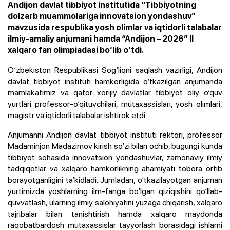
Andijon davlat tibbiyot institutida “Tibbiyotning
dolzarb muammolariga innovatsion yondashuv”
mavzusida respublika yosh olimlar va iqtidorli talabalar
ilmiy-amaliy anjumani hamda “Andijon – 2026” II
xalqaro fan olimpiadasi bo‘lib o‘tdi.
O‘zbekiston Respublikasi Sog‘liqni saqlash vazirligi, Andijon
davlat tibbiyot instituti hamkorligida o‘tkazilgan anjumanda
mamlakatimiz va qator xorijiy davlatlar tibbiyot oliy o‘quv
yurtlari professor-o‘qituvchilari, mutaxassislari, yosh olimlari,
magistr va iqtidorli talabalar ishtirok etdi.
Anjumanni Andijon davlat tibbiyot instituti rektori, professor
Madaminjon Madazimov kirish so‘zi bilan ochib, bugungi kunda
tibbiyot sohasida innovatsion yondashuvlar, zamonaviy ilmiy
tadqiqotlar va xalqaro hamkorlikning ahamiyati tobora ortib
borayotganligini ta’kidladi. Jumladan, o‘tkazilayotgan anjuman
yurtimizda yoshlarning ilm-fanga bo‘lgan qiziqishini qo‘llab-
quvvatlash, ularning ilmiy salohiyatini yuzaga chiqarish, xalqaro
tajribalar bilan tanishtirish hamda xalqaro maydonda
raqobatbardosh mutaxassislar tayyorlash borasidagi ishlarni