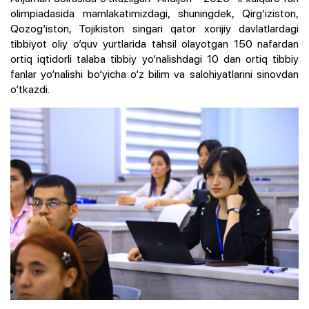
olimpiadasida mamlakatimizdagi, shuningdek, Qirg‘iziston,
Qozog‘iston, Tojikiston singari qator xorijiy davlatlardagi
tibbiyot oliy o‘quv yurtlarida tahsil olayotgan 150 nafardan
ortiq iqtidorli talaba tibbiy yo‘nalishdagi 10 dan ortiq tibbiy
fanlar yo‘nalishi bo‘yicha o‘z bilim va salohiyatlarini sinovdan
o‘tkazdi.