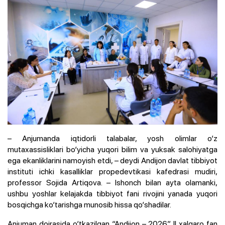
– Anjumanda iqtidorli talabalar, yosh olimlar o‘z
mutaxassisliklari bo‘yicha yuqori bilim va yuksak salohiyatga
ega ekanliklarini namoyish etdi, – deydi Andijon davlat tibbiyot
instituti ichki kasalliklar propedevtikasi kafedrasi mudiri,
professor Sojida Artiqova. – Ishonch bilan ayta olamanki,
ushbu yoshlar kelajakda tibbiyot fani rivojini yanada yuqori
bosqichga ko‘tarishga munosib hissa qo‘shadilar.
Anjuman doirasida o‘tkazilgan “Andijon – 2026” II xalqaro fan