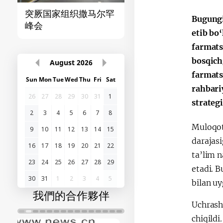
突厥国家组织撒马尔罕
首届“中国-中亚”峰
Bugungi
峰会
etib bo
farmats
bosqich
August
2026
farmats
Sun
Mon
Tue
Wed
Thu
Fri
Sat
rahbari
26
27
28
29
30
31
1
strateg
2
3
4
5
6
7
8
Muloqot
9
10
11
12
13
14
15
darajasi
16
17
18
19
20
21
22
ta’lim n
23
24
25
26
27
28
29
etadi. B
30
31
1
2
3
4
5
bilan uy
我們的合作夥伴
Uchrashu
chiqildi