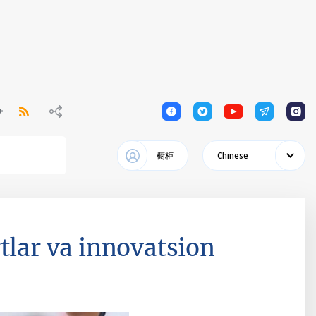
1
1
1
1
1
橱柜
Chinese
tlar va innovatsion