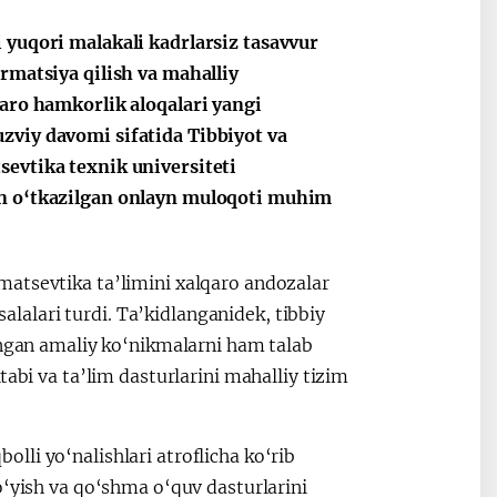
 yuqori malakali kadrlarsiz tasavvur
rmatsiya qilish va mahalliy
qaro hamkorlik aloqalari yangi
zviy davomi sifatida Tibbiyot va
sevtika texnik universiteti
an o‘tkazilgan onlayn muloqoti muhim
matsevtika ta’limini xalqaro andozalar
salalari turdi. Ta’kidlanganidek, tibbiy
angan amaliy ko‘nikmalarni ham talab
tabi va ta’lim dasturlarini mahalliy tizim
li yo‘nalishlari atroflicha ko‘rib
o‘yish va qo‘shma o‘quv dasturlarini