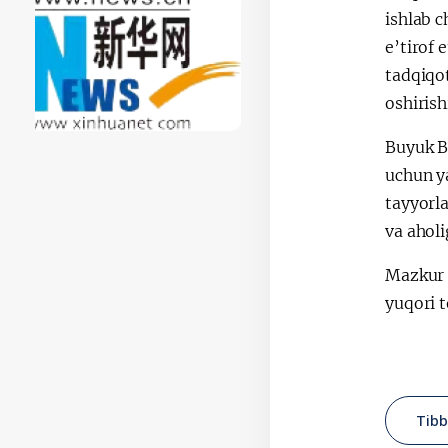
ishlab 
e’tirof 
tadqiqot
oshirish
Buyuk Br
uchun y
tayyorla
va ahol
Mazkur h
yuqori t
Tibb