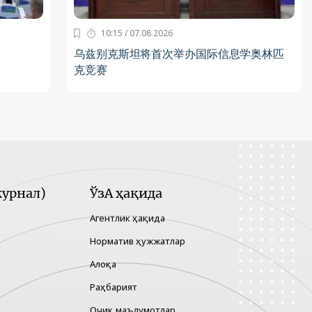
10:15 / 07.08.2026
乌兹别克斯坦将首次举办国际信息学奥林匹
克竞赛
урнал)
ЎзА ҳақида
Агентлик ҳақида
Норматив ҳужжатлар
Алоқа
Раҳбарият
Очиқ маълумотлар