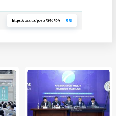
https://uza.uz/posts/856509
复制