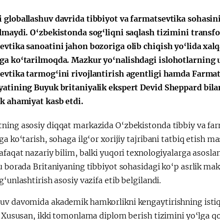
会
宪法改革
 globallashuv davrida tibbiyot va farmatsevtika sohasini
‘lmaydi. O‘zbekistonda sog‘liqni saqlash tizimini transfo
evtika sanoatini jahon bozoriga olib chiqish yo‘lida xal
ga ko‘tarilmoqda. Mazkur yo‘nalishdagi islohotlarning u
evtika tarmog‘ini rivojlantirish agentligi hamda Farmat
yatining Buyuk britaniyalik ekspert Devid Sheppard bil
ik ahamiyat kasb etdi.
ning asosiy diqqat markazida O‘zbekistonda tibbiy va far
ga ko‘tarish, sohaga ilg‘or xorijiy tajribani tatbiq etish ma
afaqat nazariy bilim, balki yuqori texnologiyalarga asosl
u borada Britaniyaning tibbiyot sohasidagi ko‘p asrlik mak
g‘unlashtirish asosiy vazifa etib belgilandi.
v davomida akademik hamkorlikni kengaytirishning istiqbol
. Xususan, ikki tomonlama diplom berish tizimini yo‘lga q