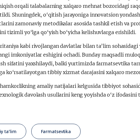
chiqish orqali talabalarning xalqaro mehnat bozoridagi ra
etildi. Shuningdek, o‘qitish jarayoniga innovatsion yondash
larini zamonaviy metodikalar asosida tashkil etish va pro
ini tizimli yo‘lga qo‘yish bo‘yicha kelishuvlarga erishildi.
itaniya kabi rivojlangan davlatlar bilan ta’lim sohasidagi
angi imkoniyatlar eshigini ochadi. Bunday maqsadli muloq
sh sifatini yaxshilaydi, balki yurtimizda farmatsevtika ta
iga ko‘rsatilayotgan tibbiy xizmat darajasini xalqaro mez
amkorlikning amaliy natijalari kelgusida tibbiyot sohasida
exnologik davolash usullarini keng yoyishda o‘z ifodasini 
iy ta’lim
Farmatsevtika