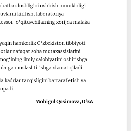
qobatbardoshligini oshirish mumkinligi
uvlarni kiritish, laboratoriya
fessor-o‘qituvchilarning xorijda malaka
 yaqin hamkorlik O‘zbekiston tibbiyoti
otlar nafaqat soha mutaxassislarini
rmog‘ining ilmiy salohiyatini oshirishga
onlarga moslashtirishga xizmat qiladi.
 kadrlar tanqisligini bartaraf etish va
topadi.
Mohigul Qosimova, O‘zA