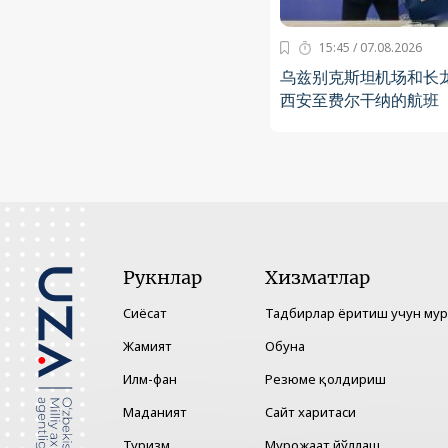
15:45 / 07.08.2026
乌兹别克斯坦机场和长
西安至费尔干纳的航班
Рукнлар
Хизматлар
Сиёсат
Тадбирлар ёритиш учун му
Жамият
Обуна
Илм-фан
Резюме қолдириш
Маданият
Сайт харитаси
Туризм
Мурожаат йўллаш