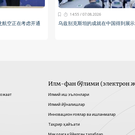
14:55 / 07.08.2026
龙航空正在考虑开通
乌兹别克斯坦的成就在中国得到展示
Илм-фан бўлими (электрон ж
рожаат
Илмий иш эълонлари
Илмий йўналишлар
Инновацион ғоялар ва ишланмалар
Таҳрир ҳайъати
Мақолага қўйилган талаблар