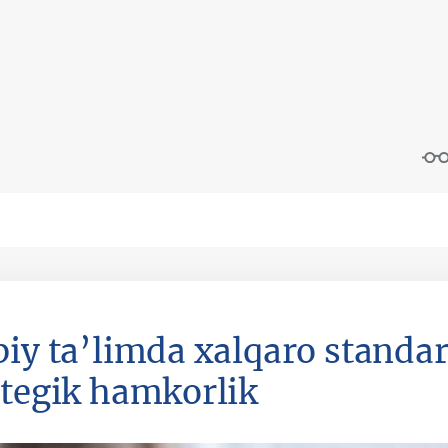
biy ta’limda xalqaro standar
ategik hamkorlik