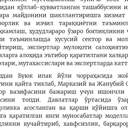
идан қўллаб-қувватланган ташаббусини и
ара майдонини шакллантиришга хизмат 
арорлик ва изчил тараққиётни таъминл
ҳкамлаш, ҳудудлараро ўзаро боғлиқликни
ни таъминлашда хусусий сектор ва мол
йтириш, экспертлар мулоқоти салоҳият
аларга алоҳида эътибор қаратилгани халқ
рлари, мутахассислари ва экспертларда кат
шдан Буюк ипак йўли чорраҳасида жой
ғини қайта тиклаб, Марказий ва Жанубий
ор вазифасини бажариш учун ишончли 
асини топди. Давлатлар ўртасида ўз
рликка асосланган ва қарши қўйишга ол
га қаратилган янги муносабатлар моделл
қликни кучайтириб, хавфсизлик, барқа