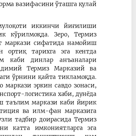
рма вазифасини ўташга қулай
мулоқоти иккинчи йиғилиши
к кўрилмоқда. Зеро, Термиз
от маркази сифатида намойиш
 ортиқ тарихга эга кентда
ом каби динлар анъаналари
қадимий Термиз Марказий ва
аги ўрнини қайта тикламоқда.
о маркази эркин савдо зонаси,
нспорт-логистика хаби, дунёда
ш таълим маркази каби йирик
стиция ва илм-фан марказига
узли тадбир доирасида Термиз
и катта имкониятларга эга