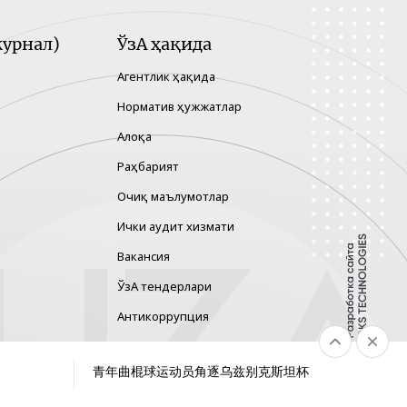
урнал)
ЎзА ҳақида
Агентлик ҳақида
Норматив ҳужжатлар
Алоқа
Раҳбарият
Очиқ маълумотлар
Ички аудит хизмати
Вакансия
ЎзА тендерлари
Антикоррупция
Гендер тенглик
青年曲棍球运动员角逐乌兹别克斯坦杯
Хавфларни бошқариш