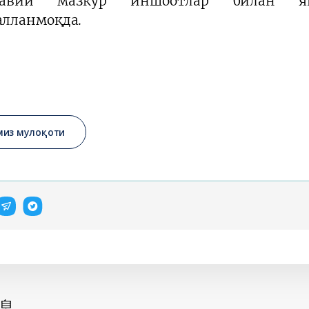
навий мазкур иншоотлар билан 
лланмоқда.
миз мулоқоти
息