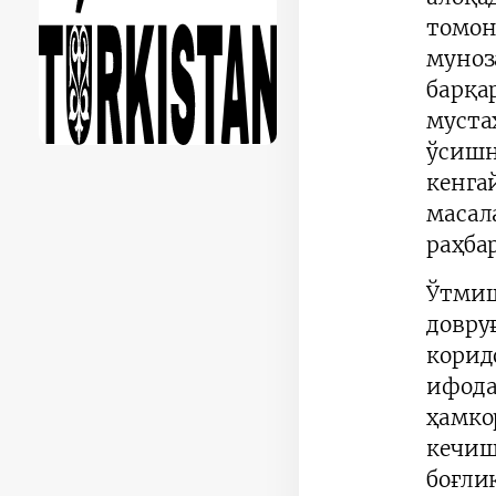
томон
муноз
барқ
муста
ўсиш
кенга
масал
раҳба
Ўтми
довру
корид
ифод
ҳамко
кечиш
боғли