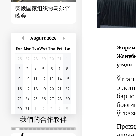
突厥国家组织撒马尔罕
首届“中国-中亚”峰
峰会
August
2026
Жорий 
Sun
Mon
Tue
Wed
Thu
Fri
Sat
Жануби
26
27
28
29
30
31
1
ўтади.
2
3
4
5
6
7
8
Ўтган
9
10
11
12
13
14
15
эркин
16
17
18
19
20
21
22
барпо
23
24
25
26
27
28
29
боғли
30
31
1
2
3
4
5
ўтказ
我們的合作夥伴
През
алоқ