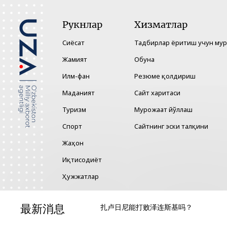
Рукнлар
Хизматлар
Сиёсат
Тадбирлар ёритиш учун му
Жамият
Обуна
Илм-фан
Резюме қолдириш
Маданият
Сайт харитаси
Туризм
Мурожаат йўллаш
Спорт
Сайтнинг эски талқини
Жаҳон
Иқтисодиёт
Ҳужжатлар
Технология
最新消息
扎卢日尼能打败泽连斯基吗？