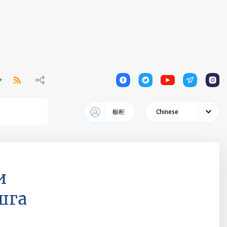
1
1
1
1
1
橱柜
Chinese
и
шга