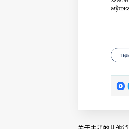
замо
мўлжа
Тер
关于主题的其他消