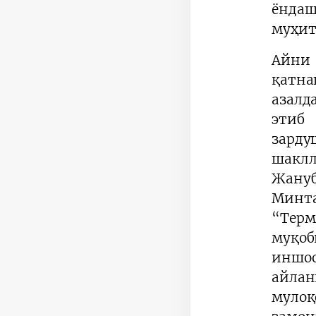
ёндаш
муҳит
Айни
қатна
азалд
этиб
зард
шаклл
Жануб
Минта
“Терм
муқоб
иншоо
айлан
муло