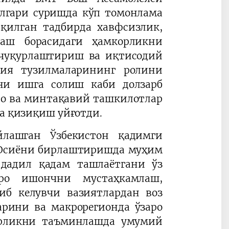
лгари суришда кўп томонлама
қилган тадбирда хавфсизлик,
аш борасидаги ҳамкорликни
 чуқурлаштириш ва иқтисодий
ия тузилмаларининг ролини
ини ишга солиш каби долзарб
аро ва минтақавий ташкилотлар
та қизиқиш уйғотди.
лашган Ўзбекистон қадимги
 Осиёни бирлаштиришда муҳим
дадил қадам ташлаётгани ўз
аро ишончни мустаҳкамлаш,
иб келувчи вазиятлардан воз
арини ва макрорегионда ўзаро
рорликни таъминлашда умумий