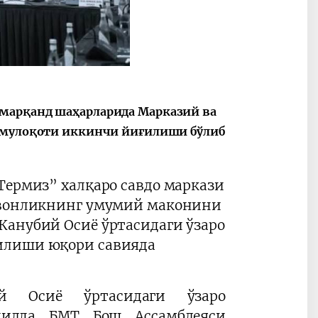
амарқанд шаҳарларида Марказий ва
з мулоқоти иккинчи йиғилиши бўлиб
Термиз” халқаро савдо маркази
ровонликнинг умумий маконини
Жанубий Осиё ўртасидаги ўзаро
илиши юқори савияда
й Осиё ўртасидаги ўзаро
йилда БМТ Бош Ассамблеяси