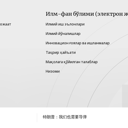
Илм-фан бўлими (электрон ж
рожаат
Илмий иш эълонлари
Илмий йўналишлар
Инновацион ғоялар ва ишланмалар
Таҳрир ҳайъати
Мақолага қўйилган талаблар
Низоми
特朗普：我们也需要导弹