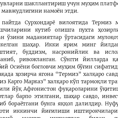
увларни шакллантириш учун муҳим платфо
 мавжудлигини намоён этди.
 пайтда Сурхондарё вилоятида Термиз 
шчиларини кутиб олишга пухта ҳозирли
ан ўзини маданиятлар ўртасидаги мулоқ
 келган шаҳар. Икки ярим минг йилдан
уштият, буддизм, насронийлик ва исл
аниб, ривожланган. Сўнгги йилларда 
ий Осиёни боғловчи муҳим бўғин сифатид
қада ҳозирча ягона “Термиз” халқаро савд
из Карго Марказ” халқаро кўп тармоқли тра
или йўқ Афғонистон фуқароларини ўқити
тлар барпо этилгани, шаҳар савдо, инве
иб бораётгани бунга яққол далилдир. Нуф
қоти иккинчи йиғилиши иштирокчиларин