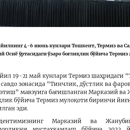
会
宪法改革
йилнинг 4-6 июнь кунлари Тошкент, Термиз ва С
й Осиё ўртасидаги ўзаро боғлиқлик бўйича Терми
 йил 19-21 май кунлари Термиз шаҳридаги “
 савдо зонасида “Тинчлик, дўстлик ва фа
 этиш” мавзуига бағишланган Марказий ва 
қлик бўйича Термиз мулоқоти биринчи йиғ
илган эди.
идентимизнинг
Марказий ва Жануби
адорликни мустаҳкамлаш бўйича 2022 