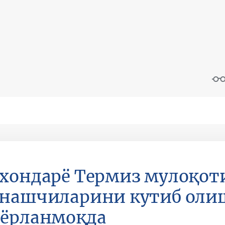
хондарё Термиз мулоқот
нашчиларини кутиб оли
йёрланмоқда