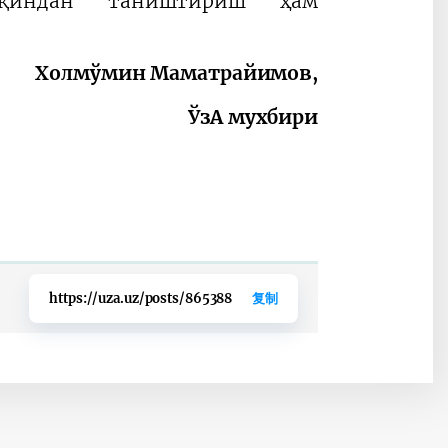
яқиндан таништириш ҳам
Холмўмин Маматрайимов,
ЎзА мухбири
https://uza.uz/posts/865388
复制