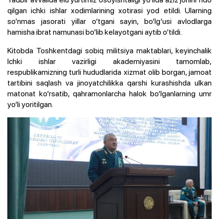
qilgan ichki ishlar xodimlarining xotirasi yod etildi. Ularning
so‘nmas jasorati yillar o‘tgani sayin, bo‘lg‘usi avlodlarga
hamisha ibrat namunasi bo‘lib kelayotgani aytib o‘tildi.
Kitobda Toshkentdagi sobiq militsiya maktablari, keyinchalik
Ichki ishlar vazirligi akademiyasini tamomlab,
respublikamizning turli hududlarida xizmat olib borgan, jamoat
tartibini saqlash va jinoyatchilikka qarshi kurashishda ulkan
matonat ko‘rsatib, qahramonlarcha halok bo‘lganlarning umr
yo‘li yoritilgan.