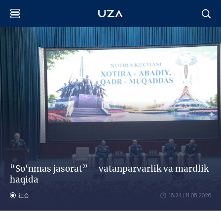
“So‘nmas jasorat” – vatanparvarlik va mardlik
haqida
社会
16:24 / 11.05.2026