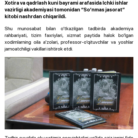
Xotira va qadrlash kuni bayrami arafasida Ichki ishlar
vazirligi akademiyasi tomonidan “So‘nmas jasorat”
kitobi nashrdan chiqarildi.
Shu munosabat bilan o‘tkazilgan tadbirda akademiya
rahbariyati, tizim faxriylari, xizmat paytida halok bo‘lgan
xodimlarning oila a’zolari, professor-o‘qituvchilar va yoshlar
jamoatchiligi vakillari ishtirok etdi.
Tadbir avvalida elu yurtimiz osoyishtaligi yo‘lida aziz jonini fido