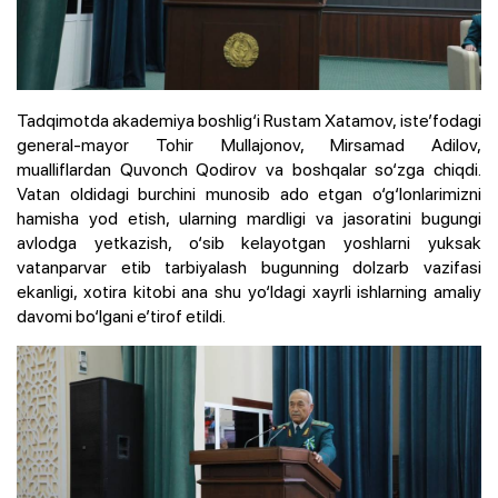
Tadqimotda akademiya boshlig‘i Rustam Xatamov, iste’fodagi
general-mayor Tohir Mullajonov, Mirsamad Adilov,
mualliflardan Quvonch Qodirov va boshqalar so‘zga chiqdi.
Vatan oldidagi burchini munosib ado etgan o‘g‘lonlarimizni
hamisha yod etish, ularning mardligi va jasoratini bugungi
avlodga yetkazish, o‘sib kelayotgan yoshlarni yuksak
vatanparvar etib tarbiyalash bugunning dolzarb vazifasi
ekanligi, xotira kitobi ana shu yo‘ldagi xayrli ishlarning amaliy
davomi bo‘lgani e’tirof etildi.