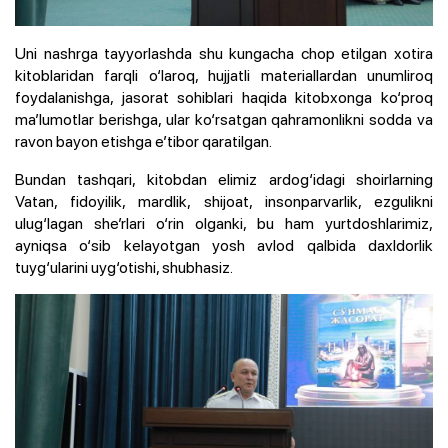
Uni nashrga tayyorlashda shu kungacha chop etilgan xotira
kitoblaridan farqli o‘laroq, hujjatli materiallardan unumliroq
foydalanishga, jasorat sohiblari haqida kitobxonga ko‘proq
ma’lumotlar berishga, ular ko‘rsatgan qahramonlikni sodda va
ravon bayon etishga e’tibor qaratilgan.
Bundan tashqari, kitobdan elimiz ardog‘idagi shoirlarning
Vatan, fidoyilik, mardlik, shijoat, insonparvarlik, ezgulikni
ulug‘lagan she’rlari o‘rin olganki, bu ham yurtdoshlarimiz,
ayniqsa o‘sib kelayotgan yosh avlod qalbida daxldorlik
tuyg‘ularini uyg‘otishi, shubhasiz.