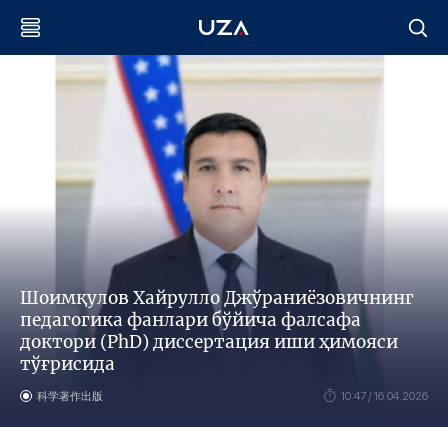
Шоимқулов Хайрулло Джўраниёзовичнинг
педагогика фанлари бўйича фалсафа
доктори (PhD) диссертация иши ҳимояси
тўғрисида
科学著作出版
10:47 / 16.04.2026