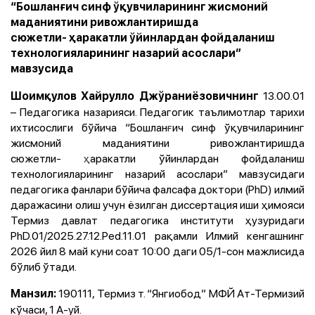
“Бошланғич синф ўқувчиларининг жисмоний
маданиятини ривожлантиришда
сюжетли- ҳаракатли ўйинлардан фойдаланиш
технологияларининг назарий асослари”
мавзусида
13.00.01
Шоимқулов Хайрулло Джўраниёзовичнинг
– Педагогика назарияси. Педагогик таълимотлар тарихи
ихтисослиги бўйича “Бошлан
ғ
ич синф ўқувчиларининг
жисмоний маданиятини ривожлантиришда
сюжетли-
ҳ
аракатли ўйинлардан фойдаланиш
технологияларининг назарий асослари” мавзусидаги
педагогика фанлари бўйича фалсафа доктори (PhD) илмий
даражасини олиш учун ёзилган диссертация иши ҳимояси
Термиз давлат педагогика институти ҳузуридаги
PhD.01/2025.27.12.Ped.11.01 рақамли Илмий кенгашнинг
2026 йил 8 май куни соат 10:00 даги 05/1-сон мажлисида
бўлиб ўтади.
190111, Термиз т. “Янгиобод” МФЙ Ат-Термизий
Манзил:
кўчаси, 1 А-уй.