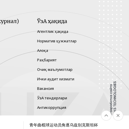
урнал)
ЎзА ҳақида
Агентлик ҳақида
Норматив ҳужжатлар
Алоқа
Раҳбарият
Очиқ маълумотлар
Ички аудит хизмати
Вакансия
ЎзА тендерлари
Антикоррупция
Гендер тенглик
青年曲棍球运动员角逐乌兹别克斯坦杯
Хавфларни бошқариш