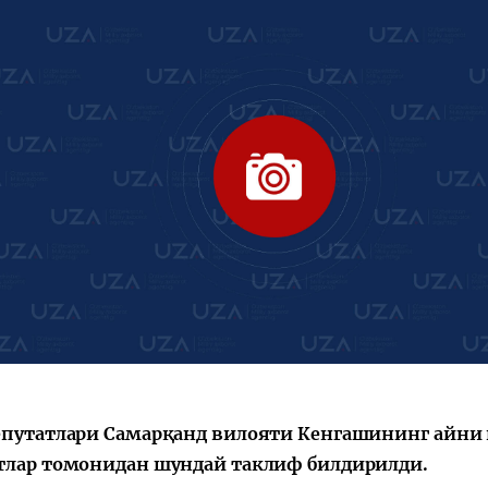
епутатлари Самарқанд вилояти Кенгашининг айни п
тлар томонидан шундай таклиф билдирилди.