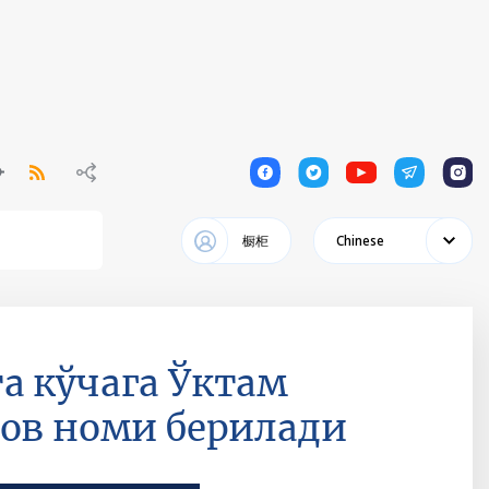
1
1
1
1
1
橱柜
Chinese
а кўчага Ўктам
мов номи берилади