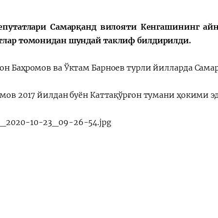
会
宪法改革
епутатлари Самарқанд вилояти Кенгашининг айни
тлар томонидан шундай таклиф билдирилди.
он Баҳромов ва Ўктам Барноев турли йилларда Самар
омов 2017 йилдан буён Каттақўрғон тумани ҳокими э