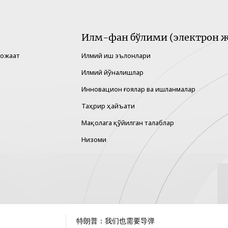
Илм-фан бўлими (электрон ж
рожаат
Илмий иш эълонлари
Илмий йўналишлар
Инновацион ғоялар ва ишланмалар
Таҳрир ҳайъати
Мақолага қўйилган талаблар
Низоми
特朗普：我们也需要导弹