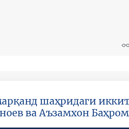
арқанд шаҳридаги иккит
ноев ва Аъзамхон Баҳро