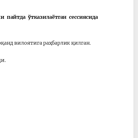
 пайтда ўтказилаётган сессиясида
қанд вилоятига раҳбарлик қилган.
ди.