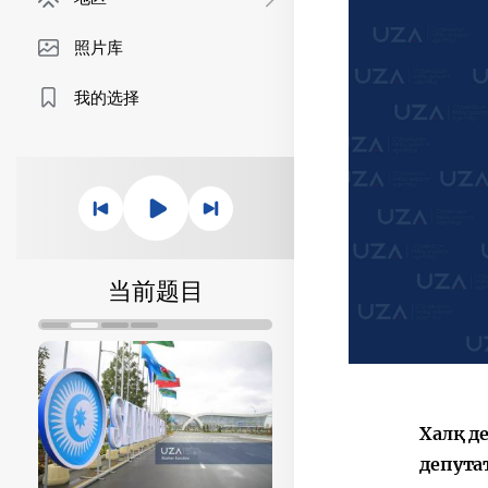
照片库
我的选择
当前题目
Халқ д
депута