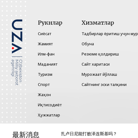
Рукнлар
Хизматлар
Сиёсат
Тадбирлар ёритиш учун му
Жамият
Обуна
Илм-фан
Резюме қолдириш
Маданият
Сайт харитаси
Туризм
Мурожаат йўллаш
Спорт
Сайтнинг эски талқини
Жаҳон
Иқтисодиёт
Ҳужжатлар
Технология
最新消息
扎卢日尼能打败泽连斯基吗？