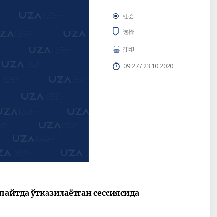
社会
选择
打印
09:27 / 23.10.2020
айтда ўтказилаётган сессиясида