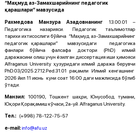
“Маҳмуд аз-Замахшарийнинг педагогик
қарашлари” мавзусида
13.00.01 –
Рахмедова Манзура Азадовнанинг
Педагогика назарияси. Педагогик таълимотлар
тарихи
ихтисослиги бўйича “Маҳмуд аз-Замахшарийнинг
педагогик қарашлари” мавзусидаги педагогика
фанлари бўйича фалсафа доктори (PhD) илмий
даражасини олиш учун ёзилган диссертация иши ҳимояси
Alfraganus University ҳузуридаги илмий даража берувчи
PhD.03/2025.27.12.Ped.31.01
рақамли Илмий кенгашнинг
2026 йил 11 июнь куни соат 16:00 даги мажлисида бўлиб
ўтади.
100190, Тошкент шаҳри, Юнусобод тумани,
Манзил:
Юқори Қорақамиш кўчаси, 2а-уй. Alfraganus University.
(+998) 78-122-75-57
Тел.:
info@afu.uz
е-mail: