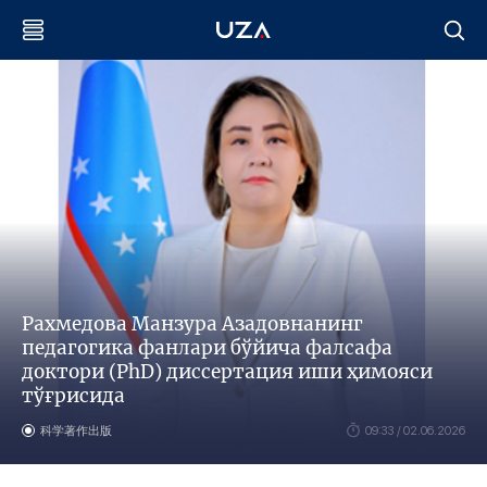
Рахмедова Манзура Азадовнанинг
педагогика фанлари бўйича фалсафа
доктори (PhD) диссертация иши ҳимояси
тўғрисида
科学著作出版
09:33 / 02.06.2026