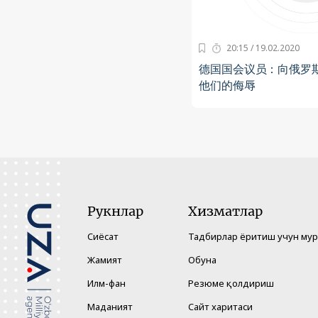
20:15 / 19.02.2020
德国国会议员：向俄罗
他们的侮辱
Рукнлар
Хизматлар
Сиёсат
Тадбирлар ёритиш учун му
Жамият
Обуна
Илм-фан
Резюме қолдириш
Маданият
Сайт харитаси