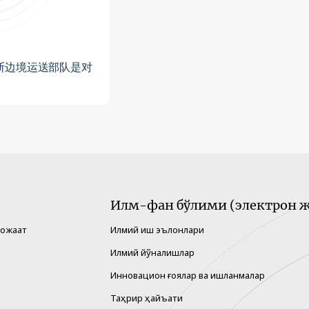
斯边境运送部队是对
Илм-фан бўлими (электрон ж
рожаат
Илмий иш эълонлари
Илмий йўналишлар
Инновацион ғоялар ва ишланмалар
Таҳрир ҳайъати