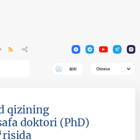
1
1
1
1
1
橱柜
Chinese
 qizining
safa doktori (PhD)
‘risida