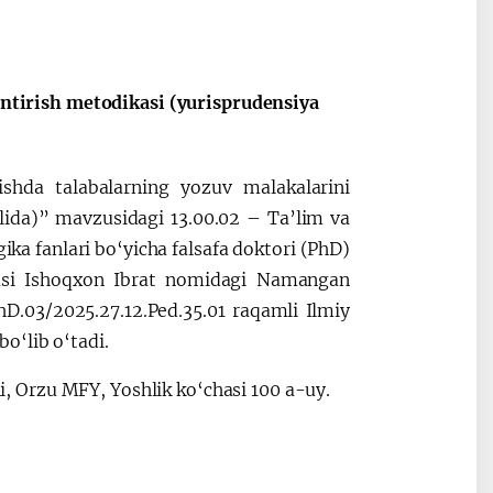
lantirish metodikasi (yurisprudensiya
tishda talabalarning yozuv malakalarini
olida)” mavzusidagi 13.00.02 – Ta’lim va
gika fanlari bo‘yicha falsafa doktori (PhD)
oyasi Ishoqxon Ibrat nomidagi Namangan
 PhD.03/2025.27.12.Ped.35.01 raqamli Ilmiy
o‘lib o‘tadi.
 Orzu MFY, Yoshlik ko‘chasi 100 a-uy.