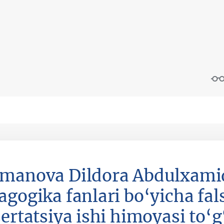
manova Dildora Abdulxamid
agogika fanlari bo‘yicha fal
ertatsiya ishi himoyasi to‘g