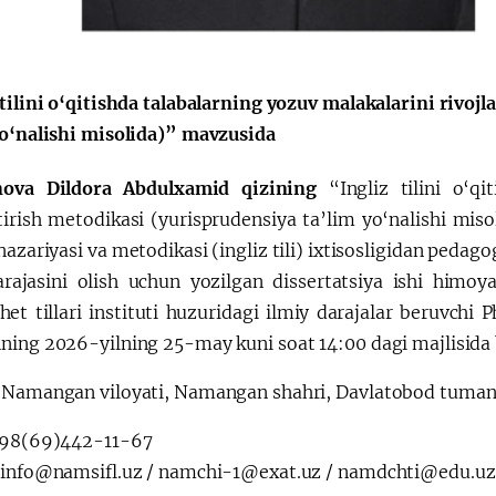
会
宪法改革
 tilini o‘qitishda talabalarning yozuv malakalarini rivoj
yo‘nalishi misolida)” mavzusida
ova Dildora Abdulxamid qizining
“Ingliz tilini o‘qi
ntirish metodikasi (yurisprudensiya ta’lim yo‘nalishi mis
nazariyasi va metodikasi (ingliz tili) ixtisosligidan pedago
arajasini olish uchun yozilgan dissertatsiya ishi him
het tillari instituti huzuridagi ilmiy darajalar beruvchi
ning 2026-yilning 25-may kuni soat 14:00 dagi majlisida b
Namangan viloyati, Namangan shahri, Davlatobod tumani,
998(69)442-11-67
:
info@namsifl.uz / namchi-1@exat.uz / namdchti@edu.uz