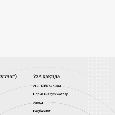
урнал)
ЎзА ҳақида
Агентлик ҳақида
Норматив ҳужжатлар
Алоқа
Раҳбарият