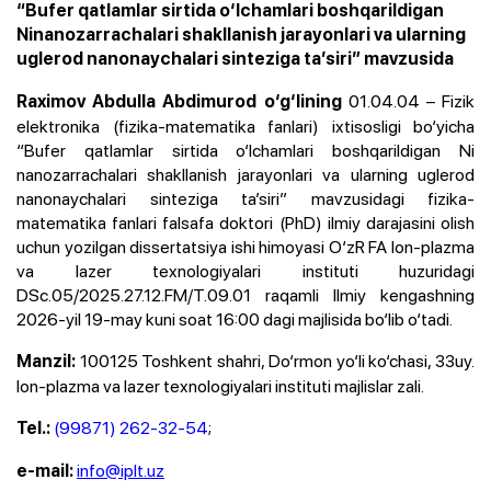
“Bufer qatlamlar sirtida o‘lchamlari boshqarildigan
Ninanozarrachalari shakllanish jarayonlari va ularning
uglerod nanonaychalari sinteziga ta’siri” mavzusida
01.04.04 – Fizik
Raximov Abdulla Abdimurod o‘g‘lining
elektronika (fizika-matematika fanlari) ixtisosligi bo‘yicha
“Bufer qatlamlar sirtida o‘lchamlari boshqarildigan Ni
nanozarrachalari shakllanish jarayonlari va ularning uglerod
nanonaychalari sinteziga ta’siri” mavzusidagi fizika-
matematika fanlari falsafa doktori (PhD) ilmiy darajasini olish
uchun yozilgan dissertatsiya ishi himoyasi O‘zR FA Ion-plazma
va lazer texnologiyalari instituti huzuridagi
DSc.05/2025.27.12.FM/T.09.01 raqamli Ilmiy kengashning
2026-yil 19-may kuni soat 16:00 dagi majlisida bo‘lib o‘tadi.
100125 Toshkent shahri, Do‘rmon yo‘li ko‘chasi, 33uy.
Manzil:
Ion-plazma va lazer texnologiyalari instituti majlislar zali.
(99871) 262-32-54
;
Tel.:
info@iplt.uz
e-mail: