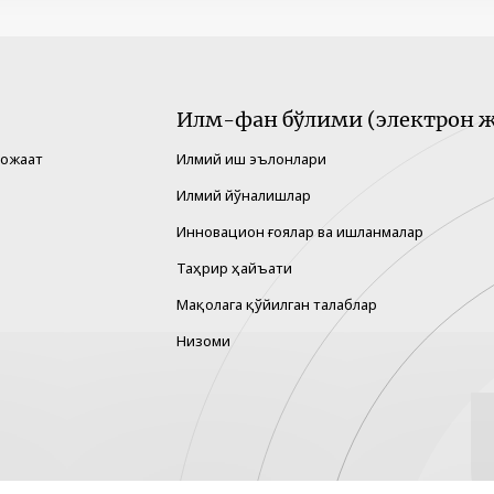
Илм-фан бўлими (электрон ж
рожаат
Илмий иш эълонлари
Илмий йўналишлар
Инновацион ғоялар ва ишланмалар
Таҳрир ҳайъати
Мақолага қўйилган талаблар
Низоми