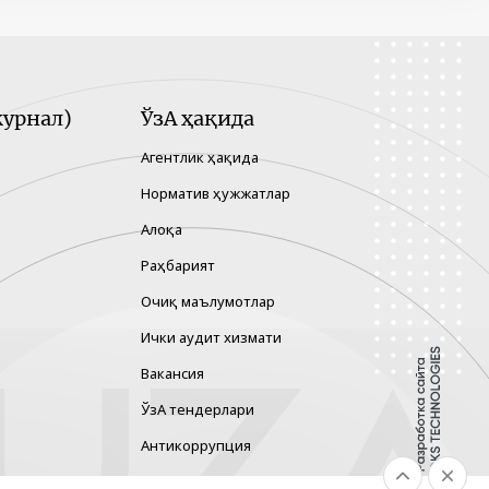
урнал)
ЎзА ҳақида
Агентлик ҳақида
Норматив ҳужжатлар
Алоқа
Раҳбарият
Очиқ маълумотлар
Ички аудит хизмати
Вакансия
ЎзА тендерлари
Антикоррупция
Гендер тенглик