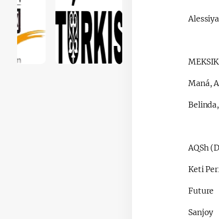
​Alessiy
​MEKSIK
Maná, A
Belinda,
AQSh (D
Keti Per
​Future
​Sanjoy