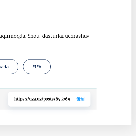
haqirmoqda. Shou-dasturlar uchrashuv
nada
FIFA
https://uza.uz/posts/855769
复制