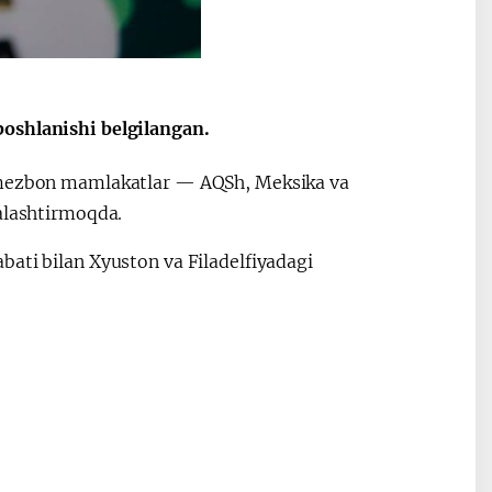
boshlanishi belgilangan.
da mezbon mamlakatlar — AQSh, Meksika va
jalashtirmoqda.
bati bilan Xyuston va Filadelfiyadagi