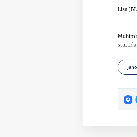
​Lisa (
​Muhim 
startida
Jaho