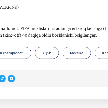
BLACKPINK)
ma’lumot: FIFA muxlislarni stadionga ertaroq kelishga c
n (kick-off) 90 daqiqa oldin boshlanishi belgilangan.
n chempionati
AQSh
Meksika
Ka