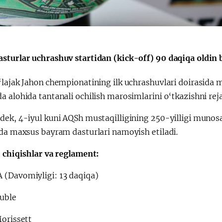
会
宪法改革
sturlar uchrashuv startidan (kick-off) 90 daqiqa oldin 
o‘lajak Jahon chempionatining ilk uchrashuvlari doirasi
a alohida tantanali ochilish marosimlarini o‘tkazishni re
dek, 4-iyul kuni AQSh mustaqilligining 250-yilligi munosa
rda maxsus bayram dasturlari namoyish etiladi.
i chiqishlar va reglament:
(Davomiyligi: 13 daqiqa)
uble
Morissett