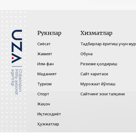
Рукнлар
Хизматлар
Сиёсат
Тадбирлар ёритиш учун му
Жамият
Обуна
Илм-фан
Резюме қолдириш
Маданият
Сайт харитаси
Туризм
Мурожаат йўллаш
Спорт
Сайтнинг эски талқини
Жаҳон
Иқтисодиёт
Ҳужжатлар
Технология