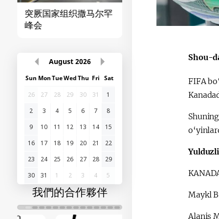
突厥国家组织撒马尔罕
首届“中国-中亚”峰
峰会
Shou-da
August
2026
Sun
Mon
Tue
Wed
Thu
Fri
Sat
​FIFA b
Kanadad
26
27
28
29
30
31
1
2
3
4
5
6
7
8
​Shuning
9
10
11
12
13
14
15
o‘yinla
16
17
18
19
20
21
22
​Yulduzl
23
24
25
26
27
28
29
KANADA 
30
31
1
2
3
4
5
我們的合作夥伴
Maykl B
​Alanis 