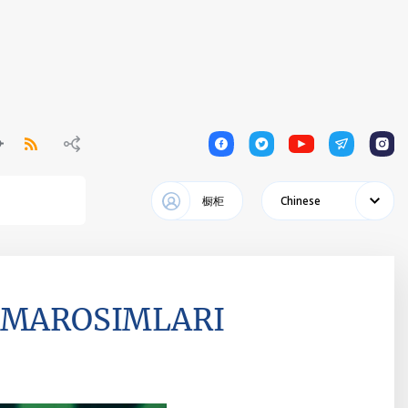
1
1
1
1
1
橱柜
Chinese
H MAROSIMLARI