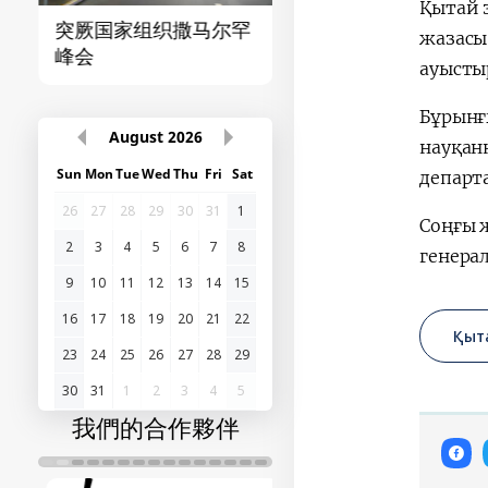
Қытай з
突厥国家组织撒马尔罕
首届“中国-中亚”峰
жазасы
峰会
ауысты
Бұрынғ
August
2026
науқанн
Sun
Mon
Tue
Wed
Thu
Fri
Sat
департ
26
27
28
29
30
31
1
Соңғы 
2
3
4
5
6
7
8
генерал
9
10
11
12
13
14
15
16
17
18
19
20
21
22
Қыт
23
24
25
26
27
28
29
30
31
1
2
3
4
5
我們的合作夥伴