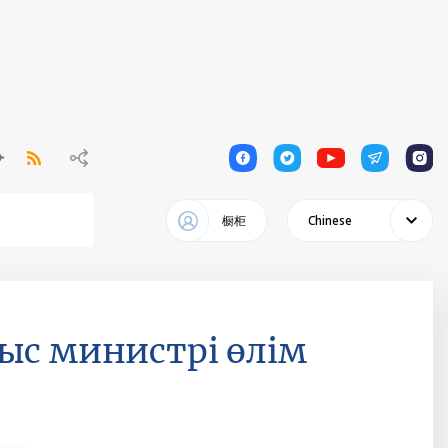
1
1
1
1
1
橱柜
Chinese
ыс министрі өлім