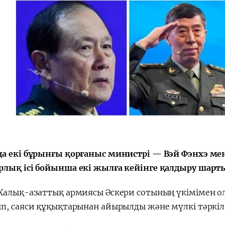
а екі бұрынғы қорғаныс министрі — Вэй Фэнхэ ме
лық ісі бойынша екі жылға кейінге қалдыру шарты
Халық-азаттық армиясы Әскери сотының үкімімен ол
п, саяси құқықтарынан айырылды және мүлкі тәркіл