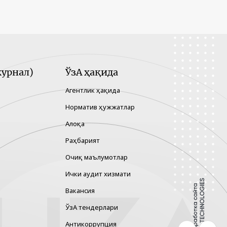
урнал)
ЎзА ҳақида
Агентлик ҳақида
Норматив ҳужжатлар
Алоқа
Раҳбарият
Очиқ маълумотлар
Ички аудит хизмати
Вакансия
ЎзА тендерлари
Антикоррупция