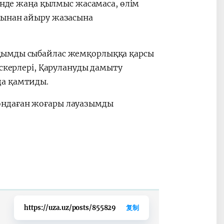
шінде жаңа қылмыс жасамаса, өлім
ғынан айыру жазасына
қымды сыбайлас жемқорлыққа қарсы
әскерлері, Қарулануды дамыту
да қамтиды.
ондаған жоғары лауазымды
https://uza.uz/posts/855829
复制