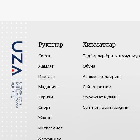
Рукнлар
Хизматлар
Сиёсат
Тадбирлар ёритиш учун му
Жамият
Обуна
Илм-фан
Резюме қолдириш
Маданият
Сайт харитаси
Туризм
Мурожаат йўллаш
Спорт
Сайтнинг эски талқини
Жаҳон
Иқтисодиёт
Ҳужжатлар