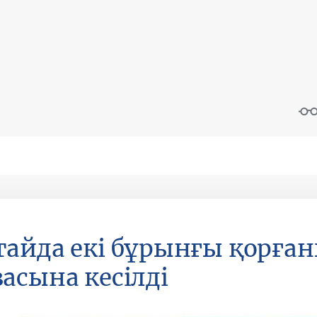
айда екі бұрынғы қорған
асына кесілді