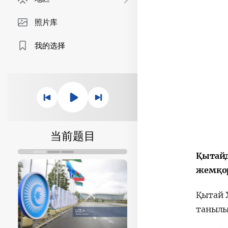
照片库
我的选择
当前题目
Қытайд
жемқор
Қытай 
танылы