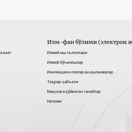
Илм-фан бўлими (электрон ж
рожаат
Илмий иш эълонлари
Илмий йўналишлар
Инновацион ғоялар ва ишланмалар
Таҳрир ҳайъати
Мақолага қўйилган талаблар
Низоми