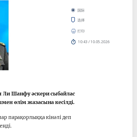
国际
选择
打印
10:43 / 10.05.2026
н Ли Шанфу әскери сыбайлас
мен өлім жазасына кесілді.
ар парақорлыққа кінәлі деп
енді.