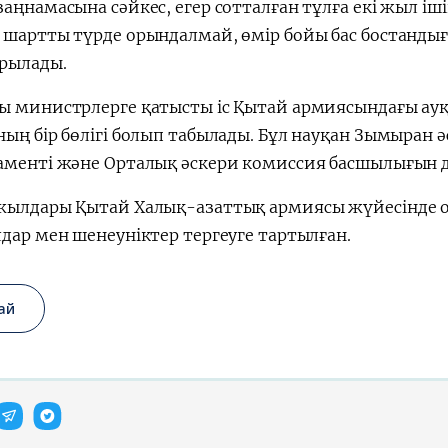
аңнамасына сәйкес, егер сотталған тұлға екі жыл і
会
宪法改革
 шартты түрде орындалмай, өмір бойы бас бостанды
рылады.
ы министрлерге қатысты іс Қытай армиясындағы ау
ың бір бөлігі болып табылады. Бұл науқан Зымыран 
аменті және Орталық әскери комиссия басшылығын 
жылдары Қытай Халық-азаттық армиясы жүйесінде 
дар мен шенеуніктер тергеуге тартылған.
ай