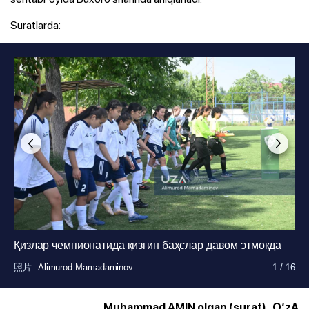
Suratlarda:
Қизлар чемпионатида қизғин баҳслар давом этмоқда
照片
:
Alimurod Mamadaminov
1
/
16
照片
:
Alimurod Mamadaminov
1
/
16
照片
:
Alimurod Mamadaminov
1
/
16
照片
:
Alimurod Mamadaminov
1
/
16
照片
:
Alimurod Mamadaminov
1
/
16
照片
:
Alimurod Mamadaminov
1
/
16
照片
:
Alimurod Mamadaminov
1
/
16
照片
:
Alimurod Mamadaminov
1
/
16
照片
:
Alimurod Mamadaminov
1
/
16
照片
:
Alimurod Mamadaminov
1
/
16
照片
:
Alimurod Mamadaminov
1
/
16
照片
:
Alimurod Mamadaminov
1
/
16
照片
:
Alimurod Mamadaminov
1
/
16
照片
:
Alimurod Mamadaminov
1
/
16
照片
:
Alimurod Mamadaminov
1
/
16
照片
:
Alimurod Mamadaminov
1
/
16
Muhammad AMIN olgan (surat), O‘zA