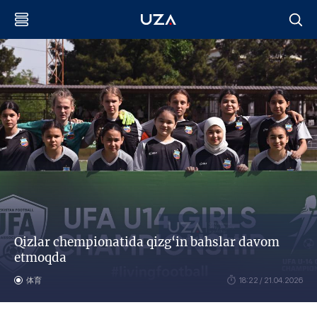
Qizlar chempionatida qizg‘in bahslar davom
etmoqda
体育
18:22 / 21.04.2026