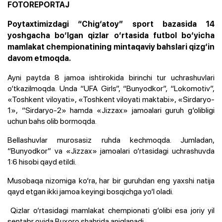
FOTOREPORTAJ
Poytaxtimizdagi “Chig‘atoy” sport bazasida 14
yoshgacha bo‘lgan qizlar o‘rtasida futbol bo‘yicha
mamlakat chempionatining mintaqaviy bahslari qizg‘in
davom etmoqda.
Ayni paytda 8 jamoa ishtirokida birinchi tur uchrashuvlari
o‘tkazilmoqda. Unda “UFA Girls”, “Bunyodkor”, “Lokomotiv”,
«Toshkent viloyati», «Toshkent viloyati maktabi», «Sirdaryo-
1», “Sirdaryo-2» hamda «Jizzax» jamoalari guruh g‘olibligi
uchun bahs olib bormoqda.
Bellashuvlar murosasiz ruhda kechmoqda. Jumladan,
“Bunyodkor” va «Jizzax» jamoalari o‘rtasidagi uchrashuvda
1:6 hisobi qayd etildi.
Musobaqa nizomiga ko‘ra, har bir guruhdan eng yaxshi natija
qayd etgan ikki jamoa keyingi bosqichga yo‘l oladi.
Qizlar o‘rtasidagi mamlakat chempionati g‘olibi esa joriy yil
sentabr oyida Buxoro shahrida aniqlanadi.