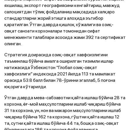
яхшилаш, экспорт географиясини кенгайтириш, мавжуд
салоҳиятдан тўлиқ фойдаланиш мақсадида халқаро
стандартларни жорий этишга алоҳида эътибор
қаратилган. Ўтган даврда қишлоқ хўжалиги ва озиқ-
овқат саноати корхоналари томонидан сифат
менежменти талаблари асосида жами 392 та сертификат
олинган.
Стратегия доирасида озиқ-овқат хавфсизлигини
таъминлаш бўйича амалга оширилган тизимли ишлар
натижасида Ўзбекистон “Глобал озиқ-овқат
хавфсизлиги” индексида 2021 йилда 113 та мамлакат
орасида 53.8 балл билан 78-ўринни эгаллаб, 5 поғона
юқорига кўтарилди.
Ўтган даврда мева-сабзавотни қайта ишлаш бўйича 28 та
корхона, ёғ-мой маҳсулотларини ишлаб чиқариш бўйича
31 та корхона, ун, нон ва макарон маҳсулотларини ишлаб
чиқариш бўйича 162 та корхона, гўштни қайта ишлаш 12
та, сутни қайта ишлаш бўйича 44 та, бошқа озиқ-овқат
йўналишидаги 186 та корхона фойдаланишга