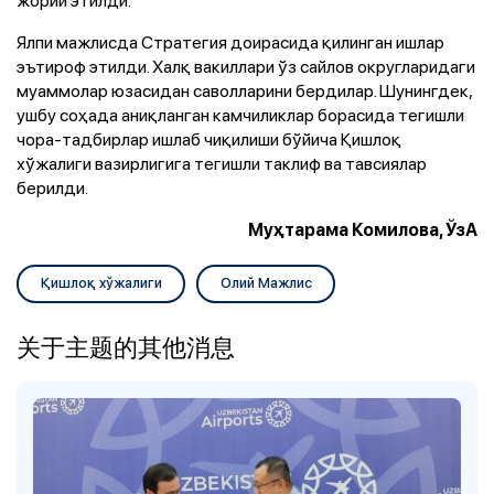
Ялпи мажлисда Стратегия доирасида қилинган ишлар
эътироф этилди. Халқ вакиллари ўз сайлов округларидаги
муаммолар юзасидан саволларини бердилар. Шунингдек,
ушбу соҳада аниқланган камчиликлар борасида тегишли
чора-тадбирлар ишлаб чиқилиши бўйича Қишлоқ
хўжалиги вазирлигига тегишли таклиф ва тавсиялар
берилди.
Муҳтарама Комилова, ЎзА
Қишлоқ хўжалиги
Олий Мажлис
关于主题的其他消息