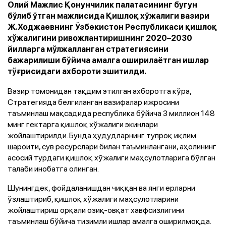
Олий Мажлис Қонунчилик палатасининг бугун
бўлиб ўтган мажлисида Қишлоқ хўжалиги вазири
Ж.Ходжаевнинг Ўзбекистон Республикаси қишлоқ
хўжалигини ривожлантиришнинг 2020–2030
йилларга мўлжалланган стратегиясини
бажарилиши бўйича амалга оширилаётган ишлар
тўғрисидаги ахбороти эшитилди.
Вазир томонидан тақдим этилган ахборотга кўра,
Стратегияда белгиланган вазифалар ижросини
таъминлаш мақсадида республика бўйича 3 миллион 148
минг гектарга қишлоқ хўжалиги экинлари
жойлаштирилди. Бунда ҳудудларнинг тупроқ иқлим
шароити, сув ресурслари билан таъминлангани, аҳолининг
асосий турдаги қишлоқ хўжалиги маҳсулотларига бўлган
талаби инобатга олинган.
Шунингдек, фойдаланишдан чиққан ва янги ерларни
ўзлаштириб, қишлоқ хўжалиги маҳсулотларини
жойлаштириш орқали озиқ-овқат хавфсизлигини
таъминлаш бўйича тизимли ишлар амалга оширилмоқда.