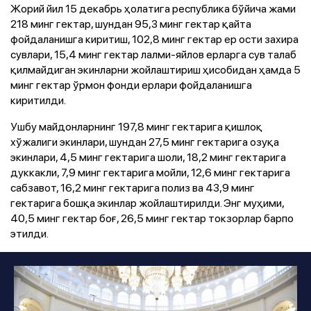
Жорий йил 15 декабрь ҳолатига республика бўйича жами
218 минг гектар, шундан 95,3 минг гектар қайта
фойдаланишга киритиш, 102,8 минг гектар ер ости захира
сувлари, 15,4 минг гектар лалми-яйлов ерларга сув талаб
қилмайдиган экинларни жойлаштириш ҳисобидан ҳамда 5
минг гектар ўрмон фонди ерлари фойдаланишга
киритилди.
Ушбу майдонларнинг 197,8 минг гектарига қишлоқ
хўжалиги экинлари, шундан 27,5 минг гектарига озуқа
экинлари, 4,5 минг гектарига шоли, 18,2 минг гектарига
дуккакли, 7,9 минг гектарига мойли, 12,6 минг гектарига
сабзавот, 16,2 минг гектарига полиз ва 43,9 минг
гектарига бошқа экинлар жойлаштирилди. Энг муҳими,
40,5 минг гектар боғ, 26,5 минг гектар токзорлар барпо
этилди.