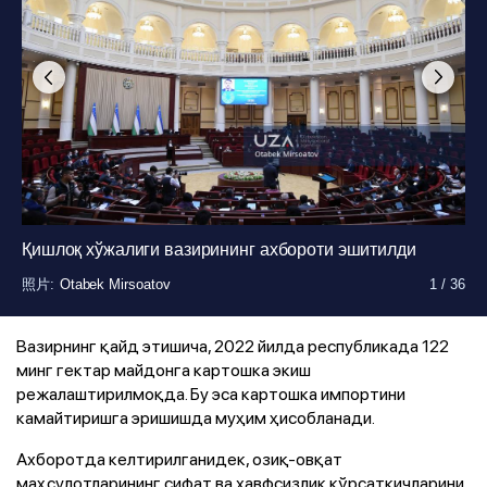
Қишлоқ хўжалиги вазирининг ахбороти эшитилди
照片
照片
照片
照片
照片
照片
照片
照片
照片
照片
照片
照片
照片
照片
照片
照片
照片
照片
照片
照片
照片
照片
照片
照片
照片
照片
照片
照片
照片
照片
照片
照片
照片
照片
照片
照片
:
:
:
:
:
:
:
:
:
:
:
:
:
:
:
:
:
:
:
:
:
:
:
:
:
:
:
:
:
:
:
:
:
:
:
:
Otabek Mirsoatov
Otabek Mirsoatov
Otabek Mirsoatov
Otabek Mirsoatov
Otabek Mirsoatov
Otabek Mirsoatov
Otabek Mirsoatov
Otabek Mirsoatov
Otabek Mirsoatov
Otabek Mirsoatov
Otabek Mirsoatov
Otabek Mirsoatov
Otabek Mirsoatov
Otabek Mirsoatov
Otabek Mirsoatov
Otabek Mirsoatov
Otabek Mirsoatov
Otabek Mirsoatov
Otabek Mirsoatov
Otabek Mirsoatov
Otabek Mirsoatov
Otabek Mirsoatov
Otabek Mirsoatov
Otabek Mirsoatov
Otabek Mirsoatov
Otabek Mirsoatov
Otabek Mirsoatov
Otabek Mirsoatov
Otabek Mirsoatov
Otabek Mirsoatov
Otabek Mirsoatov
Otabek Mirsoatov
Otabek Mirsoatov
Otabek Mirsoatov
Otabek Mirsoatov
Otabek Mirsoatov
1
1
1
1
1
1
1
1
1
1
1
1
1
1
1
1
1
1
1
1
1
1
1
1
1
1
1
1
1
1
1
1
1
1
1
1
/
/
/
/
/
/
/
/
/
/
/
/
/
/
/
/
/
/
/
/
/
/
/
/
/
/
/
/
/
/
/
/
/
/
/
/
36
36
36
36
36
36
36
36
36
36
36
36
36
36
36
36
36
36
36
36
36
36
36
36
36
36
36
36
36
36
36
36
36
36
36
36
Вазирнинг қайд этишича, 2022 йилда республикада 122
минг гектар майдонга картошка экиш
режалаштирилмоқда. Бу эса картошка импортини
камайтиришга эришишда муҳим ҳисобланади.
Ахборотда келтирилганидек, озиқ-овқат
маҳсулотларининг сифат ва хавфсизлик кўрсаткичларини