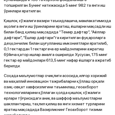
топширилган. Бунинг натижасида 5 минг 982 та янги иш
ўринлари яратилган.
Қишлоқ хўжалиги вазири таъкидлашича, мамлакатимизда
аҳолига янги иш ўринларини яратиш, ёшларни мақсадли иш
билан банд қилиш мақсадида “Темир дафтар”, “Аёллар
дафтари”, “Ёшлар дафтари”га киритилган фуқароларга
деҳқончилик билан шуғулланиш имкониятлари яратилиб,
0,1 гектардан 1 гектаргача ер майдонларини ажратиш
бўйича қатор ишлар амалга оширилди. Хусусан, 175 минг
гектар ер майдонлари 613,5 минг нафар ёшларга ажратиб
берилди.
Соҳада маълумотлар очиқлиги асосида, илғор хорижий
ва маҳаллий инновацион тажрибаларни қўллаш орқали
озиқ-овқат хавфсизлигини таъминлаш, геоахборот
технологияларини қўллаган ҳолда қишлоқ хўжалиги
ерлари тўғрисидаги аниқ ва шаффоф маълумотларни
шакллантириш, таҳлил қилиш ва янги хизмат турларини
яратиш мақсадида Вазирликнинг Геоахборот тизими
жорий этилди.