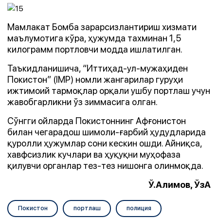
Мамлакат Бомба зарарсизлантириш хизмати
маълумотига кўра, ҳужумда тахминан 1,5
килограмм портловчи модда ишлатилган.
Таъкидланишича, “Иттиҳад-ул-мужаҳиден
Покистон” (IMP) номли жангарилар гуруҳи
ижтимоий тармоқлар орқали ушбу портлаш учун
жавобгарликни ўз зиммасига олган.
Сўнгги ойларда Покистоннинг Афғонистон
билан чегарадош шимоли-ғарбий ҳудудларида
қуролли ҳужумлар сони кескин ошди. Айниқса,
хавфсизлик кучлари ва ҳуқуқни муҳофаза
қилувчи органлар тез-тез нишонга олинмоқда.
Ў.Алимов, ЎзА
Покистон
портлаш
полиция