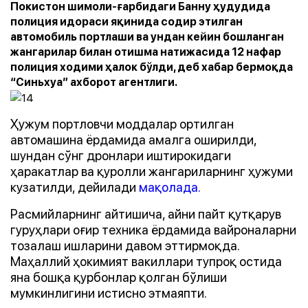
Покистон шимоли-ғарбидаги Банну ҳудудида
полиция идораси яқинида содир этилган
автомобиль портлаши ва ундан кейин бошланган
жангарилар билан отишма натижасида 12 нафар
полиция ходими ҳалок бўлди, деб хабар бермоқда
“Синьхуа” ахборот агентлиги.
Ҳужум портловчи моддалар ортилган
автомашина ёрдамида амалга оширилди,
шундан сўнг дронлари иштирокидаги
ҳаракатлар ва қуролли жангариларнинг ҳужуми
кузатилди, дейилади
мақолада.
Расмийларнинг айтишича, айни пайт қутқарув
гуруҳлари оғир техника ёрдамида вайроналарни
тозалаш ишларини давом эттирмоқда.
Маҳаллий ҳокимият вакиллари тупроқ остида
яна бошқа қурбонлар қолган бўлиши
мумкинлигини истисно этмаяпти.