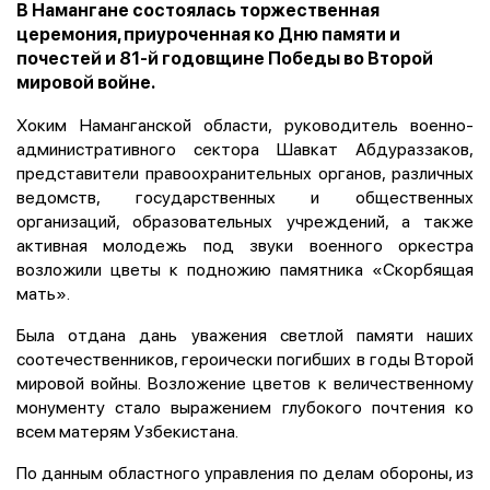
В Намангане состоялась торжественная
церемония, приуроченная ко Дню памяти и
почестей и 81-й годовщине Победы во Второй
мировой войне.
Хоким Наманганской области, руководитель военно-
административного сектора Шавкат Абдураззаков,
представители правоохранительных органов, различных
ведомств, государственных и общественных
организаций, образовательных учреждений, а также
активная молодежь под звуки военного оркестра
возложили цветы к подножию памятника «Скорбящая
мать».
Была отдана дань уважения светлой памяти наших
соотечественников, героически погибших в годы Второй
мировой войны. Возложение цветов к величественному
монументу стало выражением глубокого почтения ко
всем матерям Узбекистана.
По данным областного управления по делам обороны, из