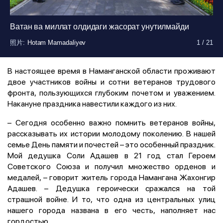
Ватан ва миллат олдидаги жасорат унутилмайди
照片
照片
照片
照片
照片
照片
照片
照片
照片
照片
照片
照片
照片
照片
照片
照片
照片
照片
照片
照片
:
:
:
:
:
:
:
:
:
:
:
:
:
:
:
:
:
:
:
:
Hotam Mamadaliyev
Hotam Mamadaliyev
Hotam Mamadaliyev
Hotam Mamadaliyev
Hotam Mamadaliyev
Hotam Mamadaliyev
Hotam Mamadaliyev
Hotam Mamadaliyev
Hotam Mamadaliyev
Hotam Mamadaliyev
Hotam Mamadaliyev
Hotam Mamadaliyev
Hotam Mamadaliyev
Hotam Mamadaliyev
Hotam Mamadaliyev
Hotam Mamadaliyev
Hotam Mamadaliyev
Hotam Mamadaliyev
Hotam Mamadaliyev
Hotam Mamadaliyev
1
1
1
1
1
1
1
1
1
1
1
1
1
1
1
1
1
1
1
1
/
/
/
/
/
/
/
/
/
/
/
/
/
/
/
/
/
/
/
/
21
21
21
21
21
21
21
21
21
21
21
21
21
21
21
21
21
21
21
21
В настоящее время в Наманганской области проживают
двое участников войны и сотни ветеранов трудового
фронта, пользующихся глубоким почетом и уважением.
Накануне праздника навестили каждого из них.
– Сегодня особенно важно помнить ветеранов войны,
рассказывать их истории молодому поколению. В нашей
семье День памяти и почестей – это особенный праздник.
Мой дедушка Соли Адашев в 21 год стал Героем
Советского Союза и получил множество орденов и
медалей, – говорит житель города Намангана Жахонгир
Адашев. – Дедушка героически сражался на той
страшной войне. И то, что одна из центральных улиц
нашего города названа в его честь, наполняет нас
гордостью.