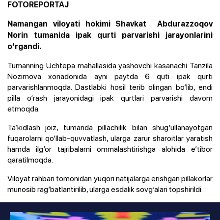
FOTOREPORTAJ
Namangan viloyati hokimi Shavkat Abdurazzoqov
Norin tumanida ipak qurti parvarishi jarayonlarini
o‘rgandi.
Tumanning Uchtepa mahallasida yashovchi kasanachi Tanzila
Nozimova xonadonida ayni paytda 6 quti ipak qurti
parvarishlanmoqda. Dastlabki hosil terib olingan bo‘lib, endi
pilla o‘rash jarayonidagi ipak qurtlari parvarishi davom
etmoqda.
Ta’kidlash joiz, tumanda pillachilik bilan shug‘ullanayotgan
fuqarolarni qo‘llab-quvvatlash, ularga zarur sharoitlar yaratish
hamda ilg‘or tajribalarni ommalashtirishga alohida e’tibor
qaratilmoqda.
Viloyat rahbari tomonidan yuqori natijalarga erishgan pillakorlar
munosib rag‘batlantirilib, ularga esdalik sovg‘alari topshirildi.