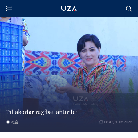
Pillakorlar rag‘batlantirildi
社会
08:47 / 10.05.2026