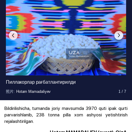
Пиллакорлар рағбатлантирилди
照片
照片
照片
照片
照片
照片
照片
:
:
:
:
:
:
:
Hotam Mamadaliyev
Hotam Mamadaliyev
Hotam Mamadaliyev
Hotam Mamadaliyev
Hotam Mamadaliyev
Hotam Mamadaliyev
Hotam Mamadaliyev
1
1
1
1
1
1
1
/
/
/
/
/
/
/
7
7
7
7
7
7
7
Bildirilishicha, tumanda joriy mavsumda 3970 quti ipak qurti
parvarishlanib, 238 tonna pilla xom ashyosi yetishtirish
rejalashtirilgan.