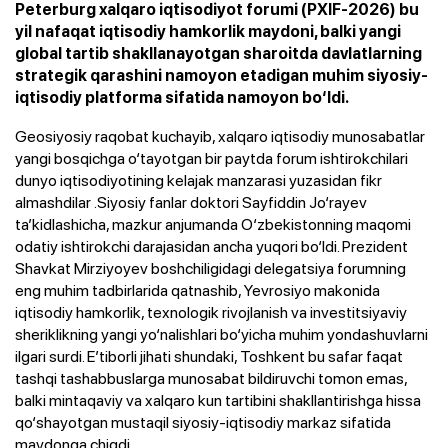
Peterburg xalqaro iqtisodiyot forumi (PXIF-2026) bu
yil nafaqat iqtisodiy hamkorlik maydoni, balki yangi
global tartib shakllanayotgan sharoitda davlatlarning
strategik qarashini namoyon etadigan muhim siyosiy-
iqtisodiy platforma sifatida namoyon bo‘ldi.
Geosiyosiy raqobat kuchayib, xalqaro iqtisodiy munosabatlar
yangi bosqichga o‘tayotgan bir paytda forum ishtirokchilari
dunyo iqtisodiyotining kelajak manzarasi yuzasidan fikr
almashdilar .Siyosiy fanlar doktori Sayfiddin Jo‘rayev
ta’kidlashicha, mazkur anjumanda O‘zbekistonning maqomi
odatiy ishtirokchi darajasidan ancha yuqori bo‘ldi. Prezident
Shavkat Mirziyoyev boshchiligidagi delegatsiya forumning
eng muhim tadbirlarida qatnashib, Yevrosiyo makonida
iqtisodiy hamkorlik, texnologik rivojlanish va investitsiyaviy
sheriklikning yangi yo‘nalishlari bo‘yicha muhim yondashuvlarni
ilgari surdi. E’tiborli jihati shundaki, Toshkent bu safar faqat
tashqi tashabbuslarga munosabat bildiruvchi tomon emas,
balki mintaqaviy va xalqaro kun tartibini shakllantirishga hissa
qo‘shayotgan mustaqil siyosiy-iqtisodiy markaz sifatida
maydonga chiqdi.