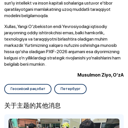
sun’iy intellekt va inson kapitali sohalariga ustuvor e’tibor
qaratilayotgani mamlakatning uzoq muddatli taraqqiyot
modelini belgilamoqda.
Xullas, Yangi O‘zbekiston endi Yevrosiyodagi iqtisodiy
jarayonning oddiy ishtirokchisi emas, balki hamkorlik,
texnologiya va taraqqiyotni birlashtira oladigan muhim
markazdir. Yurtimizning xalqaro nufuzini oshirishga munosib
hissa qo‘sha oladigan PXIF-2026 anjumani esa diyorimizning
kelgusi o‘n yilliklardagi strategik rivojlanishi yo‘nalishlarini ham
belgilab berii mumkin .
Musulmon Ziyo, O‘zA
Геосиёсий рақобат
Петербург
关于主题的其他消息