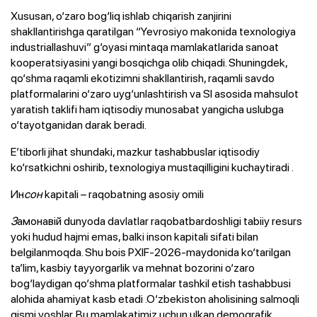
Xususan, o‘zaro bog‘liq ishlab chiqarish zanjirini
shakllantirishga qaratilgan “Yevrosiyo makonida texnologiya
industriallashuvi” g‘oyasi mintaqa mamlakatlarida sanoat
kooperatsiyasini yangi bosqichga olib chiqadi. Shuningdek,
qo‘shma raqamli ekotizimni shakllantirish, raqamli savdo
platformalarini o‘zaro uyg‘unlashtirish va SI asosida mahsulot
yaratish taklifi ham iqtisodiy munosabat yangicha uslubga
o‘tayotganidan darak beradi.
E’tiborli jihat shundaki, mazkur tashabbuslar iqtisodiy
ko‘rsatkichni oshirib, texnologiya mustaqilligini kuchaytiradi .
Ин
сон
kapitali – raqobatning asosiy omili
З
амонавiй dunyoda davlatlar raqobatbardoshligi tabiiy resurs
yoki hudud hajmi emas, balki inson kapitali sifati bilan
belgilanmoqda. Shu bois PXIF-2026-maydonida ko‘tarilgan
ta’lim, kasbiy tayyorgarlik va mehnat bozorini o‘zaro
bog‘laydigan qo‘shma platformalar tashkil etish tashabbusi
alohida ahamiyat kasb etadi .O‘zbekiston aholisining salmoqli
qismi yoshlar. Bu mamlakatimiz uchun ulkan demografik