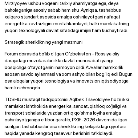
Mirziyoyev ushbu voqeani tarixiy ahamiyatga ega, deya
baholaganiga asosiy sabab ham shu .Ayniqsa, tashabbus
xalqaro standart asosida amalga oshirilayotgani nafaqat
energetika xavfsizligini mustahkamlaydi, balki mamlakatning
yuqori texnologiyali davlat sifatidagi imijini ham kuchaytiradi.
Strategik sheriklikning yangi mazmuni
Forum doirasida bo‘lib o‘tgan O‘zbekiston – Rossiya oliy
darajadagi muzokaralari ikki davlat munosabati yangi
bosqichga o‘tayotganini namoyon qildi. Avvallari hamkorlik
asosan savdo aylanmasi va xom ashyo bilan bog‘liq edi. Bugun
esa aloqalar yuqori texnologiya va innovatsion iqtisodiyotga
ham ko‘chmoqda.
TDSHU mustaqil tadqiqotchisi Aqlbek Tilavoldiyev hozir ikki
mamlakat ishtirokida energetika, sanoat, qishloq xo‘jaligi va
transport sohalarida yuzdan ortiq qo‘shma loyiha amalga
oshirilayotganiga e’tibor qaratib, PXIF-2026 davomida ilgari
surilgan tashabbuslar esa sheriklikning kelajakdagi qiyofasi
haqida yanada kengroq tasavvur berishini ta’kidlaydi.