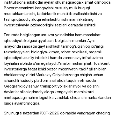
institutsional islohotlar aynan shu maqsadga xizmat qilmoqda.
Bozor mexanizmi kengayishi, xususiy mulk huquqi
mustahkamlanishi, tadbirkorlik muhiti liberallashtirilishi va
tashqi iqtisodiy aloqa erkinlashtirilishi mamlakatning
investitsiyaviy jozibadorligini sezilarli darajada oshirdi.
Forumda belgilangan ustuvor yo‘nalishlar ham mamlakat
iqtisodiyoti kelgusi qiyofasini belgilashi mumkin. Ayni
jarayonda sanoatni qayta ishlash tarmog‘i, qishloq xo‘jaligi
texnologiyalari, biologiya-kimyo, robot texnikasi, raqamli
iqtisodiyot, sun’iy intellekt hamda zamonaviy infratuzilma
loyihalari alohida o‘rin egallaydi .Yana bir muhim jihat: Toshkent
investorlarga faqat ichki bozor imkoniyatini taklif qilish bilan
cheklanmay, o‘zini Markaziy Osiyo bozoriga chiqish uchun
ishonchli hududiy platforma sifatida taqdim etmoqda.
Geografik joylashuv, transport yo‘laklari rivoji va qo‘shni
davlatlar bilan iqtisodiy aloqa kengayishi mamlakatni
mintaqadagi muhim logistika va ishlab chiqarish markazlaridan
biriga aylantirmoqda.
Shu nuqtai nazardan PXIF-2026 doirasida yangragan chaqiriq