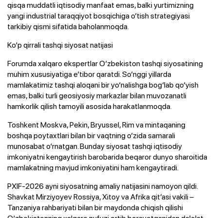
qisqa muddatli iqtisodiy manfaat emas, balki yurtimizning
yangi industrial taraqqiyot bosqichiga o‘tish strategiyasi
tarkibiy qismi sifatida baholanmoqda.
Ko‘p qirrali tashqi siyosat natijasi
Forumda xalqaro ekspertlar O‘zbekiston tashqi siyosatining
muhim xususiyatiga e’tibor qaratdi. So‘nggi yillarda
mamlakatimiz tashqi aloqani bir yo‘nalishga bog‘lab qo‘yish
emas, balki turli geosiyosiy markazlar bilan muvozanatli
hamkorlik qilish tamoyili asosida harakatlanmoqda.
Toshkent Moskva, Pekin, Bryussel, Rim va mintaqaning
boshqa poytaxtlari bilan bir vaqtning o‘zida samarali
munosabat o‘rnatgan. Bunday siyosat tashqi iqtisodiy
imkoniyatni kengaytirish barobarida beqaror dunyo sharoitida
mamlakatning mavjud imkoniyatini ham kengaytiradi.
PXIF-2026 ayni siyosatning amaliy natijasini namoyon qildi.
Shavkat Mirziyoyev Rossiya, Xitoy va Afrika qit’asi vakili –
Tanzaniya rahbariyati bilan bir maydonda chiqish qilishi
O‘zbekistonning xalqaro nufuzi ortib borayotganidan dalolat