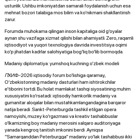
ustunlik. Ushbu imkoniyatdan samarali foydalanish uchun esa
mehnat bozori talabiga mos bilim va ko‘nikmani shakllantirish
zarur.
Forumda muhokama qilingan inson kapitaliga oid g‘oyalar
aynan shu vazifaga xizmat qilishi bilan ahamiyatli. Zero, raqamli
iqtisodiyot va yuqori texnologiya davrida investitsiya oqimi
ko‘p jihatdan kadrlar salohiyatiga bog‘liq bo‘lib bormoqda.
Madaniy diplomatiya: yumshoq kuchning o‘zbek modeli
П
ХИФ-2026 iqtisodiy forum bo‘lishiga qaramay,
O‘zbekistonning madaniy dasturlari ham ishtirokchilar
e’tiborini tortdi. Bu holat mamlakat tashqi siyosatining muhim
xususiyatini ko‘rsatadi: iqtisodiy hamkorlik madaniy va
gumanitar aloqalar bilan mustahkamlangandagina barqaror
natija beradi .Sankt-Peterburgda tashkil etilgan opera
namoyishi, muzey ko‘rgazmasi va kreativ tashabbuslar
o‘lkamizning boy madaniy merosini xalqaro auditoriyaga
yanada kengroq tanitish imkonini berdi .Ayniqsa
“Samarqanddan Peterburgga” madaniy yo‘lak tashabbusi ikki