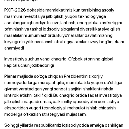
PXIF-2026 doirasida mamlakatimiz kun tartibining asosiy
mazmuni investitsiya jalb qilish, yuqori texnologiyaga
asoslangan iqtisodiyotni rivojlantirish, energetika xavfsizligini
ta’minlash va tashqi iqtisodiy aloqalarni diversifikatsiya qilish
masalalarini umumlashtirdi. Bu yo‘nalishlar davlatimizning
keyingi o‘n yillik rivojlanish strategiyasi bilan uzviy bog‘liq ekani
ahamiyatli .
Investitsiya uchun yangi chaqiriq: O‘zbekistonning global
kapital uchun jozibadorligi
Plenar majlisda so‘zga chiqqan Prezidentimiz xorijiy
sarmoyadorlarga murojaat qilib, mamlakatda yuqori qo‘shilgan
qiymat yaratadigan yangi sanoat zanjirini shakllantirishda
ishtirok etishni taklif qildi. Bu chaqiriq ortida faqat investitsiya
jalb qilish maqsadi emas, balki milliy iqtisodiyotni xom ashyo
eksportidan yuqori texnologiyali mahsulot ishlab chiqarish
modeliga o‘tkazish strategiyasi mujassam.
So‘nggi yillarda respublikamiz iqtisodiyotida amalga oshirilgan