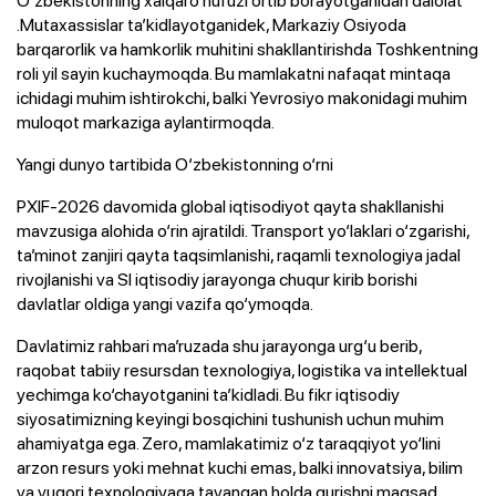
.Mutaxassislar ta’kidlayotganidek, Markaziy Osiyoda
barqarorlik va hamkorlik muhitini shakllantirishda Toshkentning
roli yil sayin kuchaymoqda. Bu mamlakatni nafaqat mintaqa
ichidagi muhim ishtirokchi, balki Yevrosiyo makonidagi muhim
muloqot markaziga aylantirmoqda.
Yangi dunyo tartibida O‘zbekistonning o‘rni
PXIF-2026 davomida global iqtisodiyot qayta shakllanishi
mavzusiga alohida o‘rin ajratildi. Transport yo‘laklari o‘zgarishi,
ta’minot zanjiri qayta taqsimlanishi, raqamli texnologiya jadal
rivojlanishi va SI iqtisodiy jarayonga chuqur kirib borishi
davlatlar oldiga yangi vazifa qo‘ymoqda.
Davlatimiz rahbari ma’ruzada shu jarayonga urg‘u berib,
raqobat tabiiy resursdan texnologiya, logistika va intellektual
yechimga ko‘chayotganini ta’kidladi. Bu fikr iqtisodiy
siyosatimizning keyingi bosqichini tushunish uchun muhim
ahamiyatga ega. Zero, mamlakatimiz o‘z taraqqiyot yo‘lini
arzon resurs yoki mehnat kuchi emas, balki innovatsiya, bilim
va yuqori texnologiyaga tayangan holda qurishni maqsad