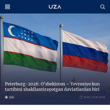
Peterburg-2026: O‘zbekiston – Yevrosiyo kun
tartibini shakllantirayotgan davlatlardan biri
国际
14:43 / 13.06.2026