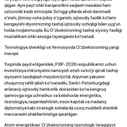
qilgan .Ayni payt ichki barqarorlikni saqlash masalasi ham
ustuvorlik kasb etmoqda. So‘nggi yillarda aholi daromadi
o‘sishi, ijtimoiy soha ijobiy o‘zgarishi, iqtisodiy faollik ko‘lami
kengayishi diyorimizning tashqi iqtisodiy ochiqligi bilan uyg‘un
holda rivojlanmoqda. Bu O‘zbekistonning tashqi siyosiy faolligi
mustahkam ichki asosga tayanganini ko‘rsatadi.
Texnologiya sherikligi va Yevrosiyoda O‘zbekistonning yangi
mavqei
Yuqorida qayd etilganidek, PXIF-2026 respublikamiz uchun
investitsiya imkoniyatini namoyish etish va ko‘p qirrali tashqi
siyosatni tasdiqlash maydoni bo‘ldi. Anjuman yakunini
chuqurroq tahlil qilish ko‘rsatadiki, Sankt-Peterburgdagi
an’anaviy iqtisodiy hamkorlik doirasidan ko‘ra kengroq
qamrovga ega uchrashuv va kelishuvlar energetika,
texnologiya, raqamlashtirish, inson kapitali va madaniy
diplomatiya kabi strategik sohalarda uzoq muddatli sheriklik
manzarasini shakllantirishga qaratilgan .
Atom energetikasi: O‘zbekistonning texnologik taraqqiyot