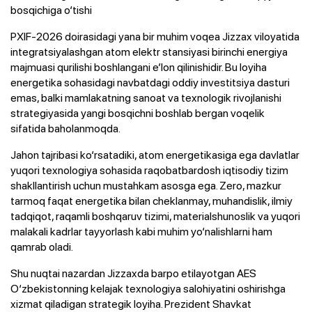
bosqichiga o‘tishi
PXIF-2026 doirasidagi yana bir muhim voqea Jizzax viloyatida
integratsiyalashgan atom elektr stansiyasi birinchi energiya
majmuasi qurilishi boshlangani e’lon qilinishidir. Bu loyiha
energetika sohasidagi navbatdagi oddiy investitsiya dasturi
emas, balki mamlakatning sanoat va texnologik rivojlanishi
strategiyasida yangi bosqichni boshlab bergan voqelik
sifatida baholanmoqda.
Jahon tajribasi ko‘rsatadiki, atom energetikasiga ega davlatlar
yuqori texnologiya sohasida raqobatbardosh iqtisodiy tizim
shakllantirish uchun mustahkam asosga ega. Zero, mazkur
tarmoq faqat energetika bilan cheklanmay, muhandislik, ilmiy
tadqiqot, raqamli boshqaruv tizimi, materialshunoslik va yuqori
malakali kadrlar tayyorlash kabi muhim yo‘nalishlarni ham
qamrab oladi.
Shu nuqtai nazardan Jizzaxda barpo etilayotgan AES
O‘zbekistonning kelajak texnologiya salohiyatini oshirishga
xizmat qiladigan strategik loyiha. Prezident Shavkat