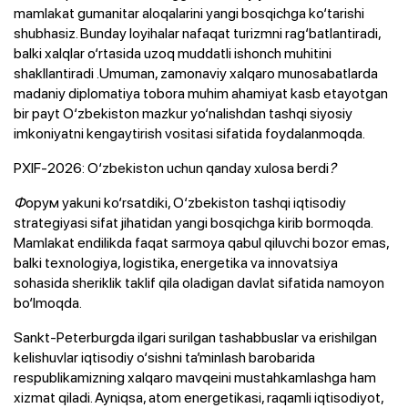
mamlakat gumanitar aloqalarini yangi bosqichga ko‘tarishi
shubhasiz. Bunday loyihalar nafaqat turizmni rag‘batlantiradi,
balki xalqlar o‘rtasida uzoq muddatli ishonch muhitini
shakllantiradi .Umuman, zamonaviy xalqaro munosabatlarda
madaniy diplomatiya tobora muhim ahamiyat kasb etayotgan
bir payt O‘zbekiston mazkur yo‘nalishdan tashqi siyosiy
imkoniyatni kengaytirish vositasi sifatida foydalanmoqda.
PXIF-2026: O‘zbekiston uchun qanday xulosa berdi
?
Ф
орум yakuni ko‘rsatdiki, O‘zbekiston tashqi iqtisodiy
strategiyasi sifat jihatidan yangi bosqichga kirib bormoqda.
Mamlakat endilikda faqat sarmoya qabul qiluvchi bozor emas,
balki texnologiya, logistika, energetika va innovatsiya
sohasida sheriklik taklif qila oladigan davlat sifatida namoyon
bo‘lmoqda.
Sankt-Peterburgda ilgari surilgan tashabbuslar va erishilgan
kelishuvlar iqtisodiy o‘sishni ta’minlash barobarida
respublikamizning xalqaro mavqeini mustahkamlashga ham
xizmat qiladi. Ayniqsa, atom energetikasi, raqamli iqtisodiyot,