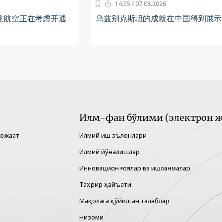
14:55 / 07.08.2026
龙航空正在考虑开通
乌兹别克斯坦的成就在中国得到展示
Илм-фан бўлими (электрон ж
рожаат
Илмий иш эълонлари
Илмий йўналишлар
Инновацион ғоялар ва ишланмалар
Таҳрир ҳайъати
Мақолага қўйилган талаблар
Низоми