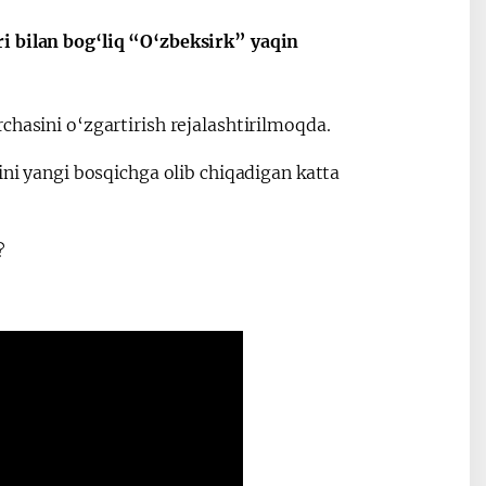
i bilan bog‘liq “O‘zbeksirk” yaqin
chasini o‘zgartirish rejalashtirilmoqda.
ini yangi bosqichga olib chiqadigan katta
?