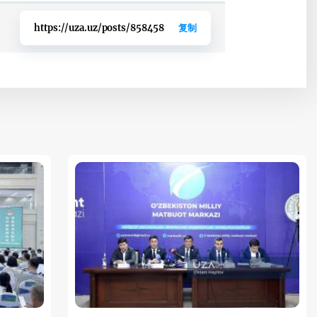
https://uza.uz/posts/858458
复制