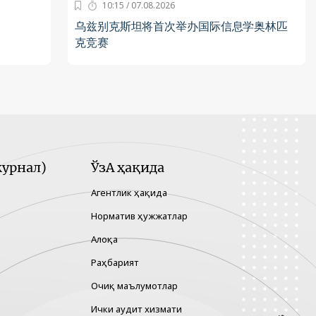
10:15 / 07.08.2026
乌兹别克斯坦将首次举办国际信息学奥林匹
克竞赛
урнал)
ЎзА ҳақида
Агентлик ҳақида
Норматив ҳужжатлар
Алоқа
Раҳбарият
Очиқ маълумотлар
Ички аудит хизмати