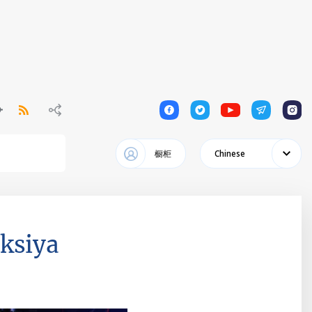
1
1
1
1
1
橱柜
Chinese
ksiya