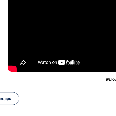
M.Es
екцирк