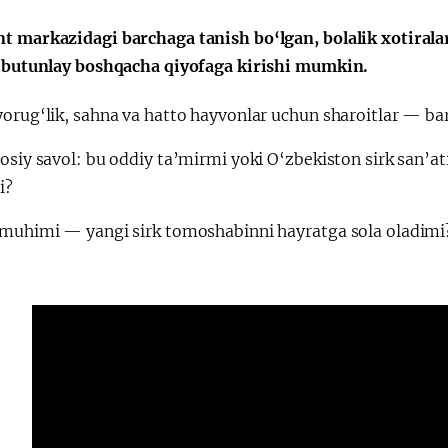
会
宪法改革
t markazidagi barchaga tanish bo‘lgan, bolalik xotiralar
a butunlay boshqacha qiyofaga kirishi mumkin.
orug‘lik, sahna va hatto hayvonlar uchun sharoitlar — bar
osiy savol: bu oddiy ta’mirmi yoki O‘zbekiston sirk san’at
i?
 muhimi — yangi sirk tomoshabinni hayratga sola oladimi
: