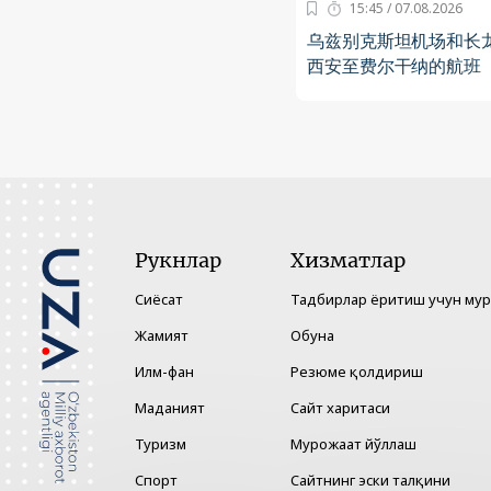
15:45 / 07.08.2026
乌兹别克斯坦机场和长
西安至费尔干纳的航班
Рукнлар
Хизматлар
Сиёсат
Тадбирлар ёритиш учун му
Жамият
Обуна
Илм-фан
Резюме қолдириш
Маданият
Сайт харитаси
Туризм
Мурожаат йўллаш
Спорт
Сайтнинг эски талқини