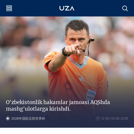
O'zbekistonlik hakamlar jamoasi AQShda
mashg'ulotlarga kirishdi.
2026年国际足联世界杯
12:05 / 03.06.2026