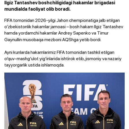
Ilgiz Tantashev boshchiligidagi hakamlar brigadasi
mundialda faoliyat olib boradi.
FIFA tomonidan 2026-yilgi Jahon chempionatiga jalb etilgan
o‘zbekistonlik hakamlar jamoasi – bosh hakam Ilgiz Tantashev
hamda yordamchi hakamlar Andrey
Sapenko va Timur
Gaynullin musobaqa mezboni AQShga yetib bordi.
Ayni kunlarda hakamlarimiz FIFA tomonidan tashkil etilgan
o‘quv-mashg‘ulot yig‘inlarida ishtirok etib, jismoniy va nazariy
tayyorgarlik ustida ishlamoqda.