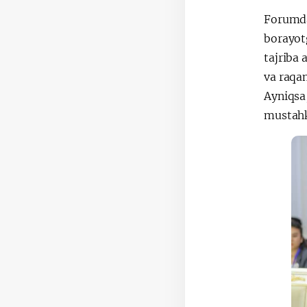
Forumda 
borayotg
tajriba 
va raqa
Ayniqsa
mustahk