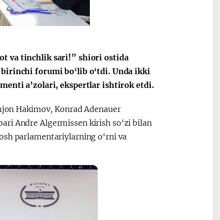
 va tinchlik sari!” shiori ostida
birinchi forumi bo‘lib o‘tdi. Unda ikki
enti a’zolari, ekspertlar ishtirok etdi.
himjon Hakimov, Konrad Adenauer
ri Andre Algermissen kirish so‘zi bilan
osh parlamentariylarning o‘rni va