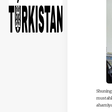
Shuning
mustahk
ahamiyat