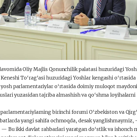
avomida Oliy Majlis Qonunchilik palatasi huzuridagi Yoshl
 Keneshi To‘rag‘asi huzuridagi Yoshlar kengashi o‘rtasid
yosh parlamentariylar o‘rtasida doimiy muloqot maydonini
uslari yuzasidan tajriba almashish va qo‘shma loyihalarni
arlamentariylarning birinchi forumi O‘zbekiston va Qirg‘i
atlarda yangi sahifa ochmoqda, desak yanglishmaymiz, —
 — Bu ikki davlat rahbarlari yaratgan do‘stlik va ishonch