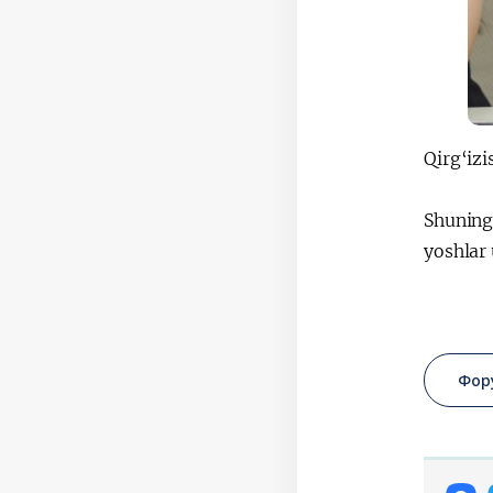
Qirg‘izi
Shuning
yoshlar
Фор