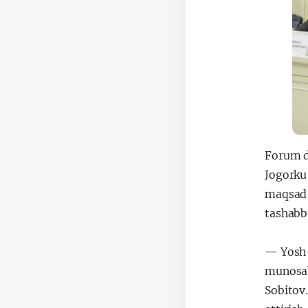
Forum d
Jogorku
maqsad 
tashabb
— Yosh p
munosab
Sobitov.