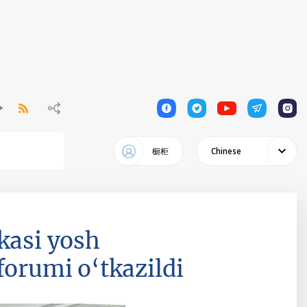
1
1
1
1
1
橱柜
Chinese
kasi yosh
forumi o‘tkazildi