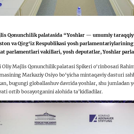
会
宪法改革
jlis Qonunchilik palatasida “Yoshlar — umumiy taraqqiyot
ston va Qirg‘iz Respublikasi yosh parlamentariylarining 
 parlamentlari vakillari, yosh deputatlar, Yoshlar parlam
i Oliy Majlis Qonunchilik palatasi Spikeri o‘rinbosari Ra
masining Markaziy Osiyo bo‘yicha mintaqaviy dasturi rahba
kan, bugungi globallashuv davrida yoshlar, shu jumladan y
ati ortib borayotganini alohida ta’kidladilar.