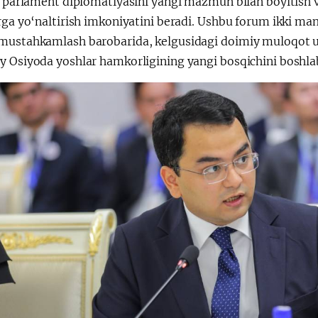
h, parlament diplomatiyasini yangi mazmun bilan boyitish 
rga yo‘naltirish imkoniyatini beradi. Ushbu forum ikki mam
mustahkamlash barobarida, kelgusidagi doimiy muloqot 
y Osiyoda yoshlar hamkorligining yangi bosqichini boshla