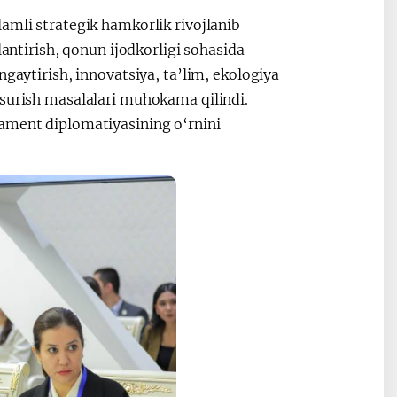
amli strategik hamkorlik rivojlanib
lantirish, qonun ijodkorligi sohasida
ngaytirish, innovatsiya, ta’lim, ekologiya
 surish masalalari muhokama qilindi.
lament diplomatiyasining o‘rnini