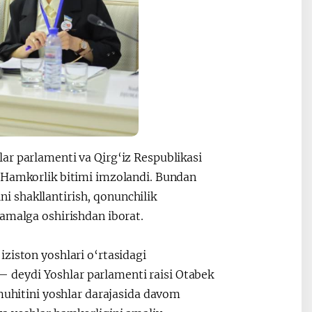
ar parlamenti va Qirg‘iz Respublikasi
a Hamkorlik bitimi imzolandi. Bundan
 shakllantirish, qonunchilik
 amalga oshirishdan iborat.
ziston yoshlari o‘rtasidagi
 deydi Yoshlar parlamenti raisi Otabek
 muhitini yoshlar darajasida davom