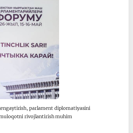
ngaytirish, parlament diplomatiyasini
muloqotni rivojlantirish muhim