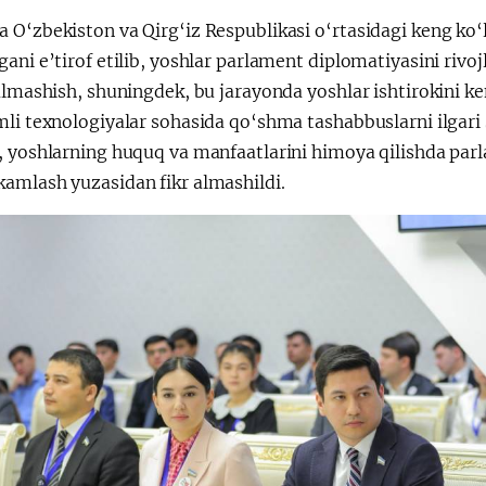
O‘zbekiston va Qirg‘iz Respublikasi o‘rtasidagi keng ko‘l
ani e’tirof etilib, yoshlar parlament diplomatiyasini rivoj
almashish, shuningdek, bu jarayonda yoshlar ishtirokini ke
mli texnologiyalar sohasida qo‘shma tashabbuslarni ilgari
, yoshlarning huquq va manfaatlarini himoya qilishda par
amlash yuzasidan fikr almashildi.