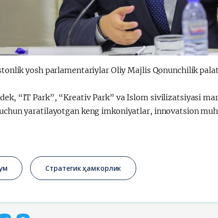
stonlik yosh parlamentariylar Oliy Majlis Qonunchilik palat
dek, “IT Park”, “Kreativ Park” va Islom sivilizatsiyasi m
 uchun yaratilayotgan keng imkoniyatlar, innovatsion muhi
ум
Стратегик ҳамкорлик