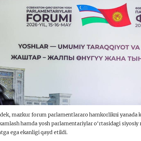
dek, mazkur forum parlamentlararo hamkorlikni yanada ke
amlash hamda yosh parlamentariylar o‘rtasidagi siyosiy 
ga ega ekanligi qayd etildi.