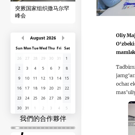
突厥国家组织撒马尔罕
首届“中国-中亚”峰
峰会
Oliy Ma
August
2026
O‘zbeki
Sun
Mon
Tue
Wed
Thu
Fri
Sat
mamlakat
26
27
28
29
30
31
1
Tadbirn
2
3
4
5
6
7
8
jamg‘ar
9
10
11
12
13
14
15
ochar e
16
17
18
19
20
21
22
mas’uliy
23
24
25
26
27
28
29
30
31
1
2
3
4
5
我們的合作夥伴