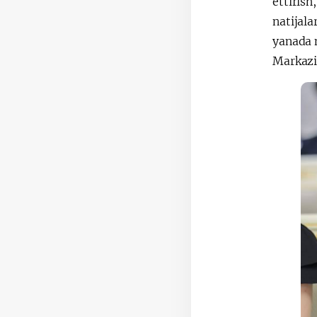
ettiris
natijala
yanada 
Markazi