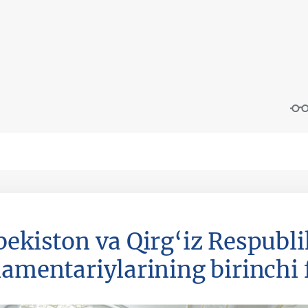
bekiston va Qirg‘iz Respubli
lamentariylarining birinchi 