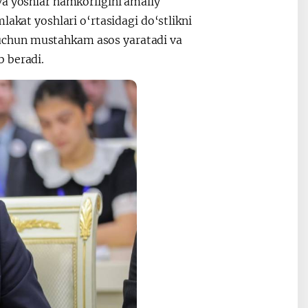
va yoshlar hamkorligini amaliy
lakat yoshlari o‘rtasidagi do‘stlikni
uchun mustahkam asos yaratadi va
b beradi.