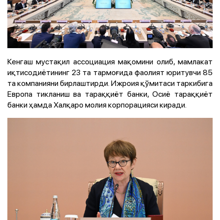
Кенгаш мустақил ассоциация мақомини олиб, мамлакат
иқтисодиётининг 23 та тармоғида фаолият юритувчи 85
та компанияни бирлаштирди. Ижроия қўмитаси таркибига
Европа тикланиш ва тараққиёт банки, Осиё тараққиёт
банки ҳамда Халқаро молия корпорацияси киради.