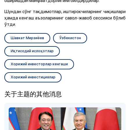
оширишдан манфаатдорлигини билдирдилар.
Шундан сўнг тақдимотлар, иштирокчиларнинг чиқишлари
ҳамда кенгаш аъзоларининг савол-жавоб сессияси бўлиб
ўтди.
Шавкат Мирзиёев
Ўзбекистон
Иқтисодий ислоҳотлар
Хорижий инвесторлар кенгаши
Хорижий инвестициялар
关于主题的其他消息