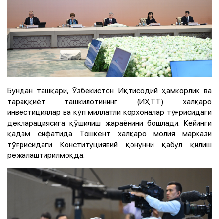
Бундан ташқари, Ўзбекистон Иқтисодий ҳамкорлик ва
тараққиёт ташкилотининг (ИҲТТ) халқаро
инвестициялар ва кўп миллатли корхоналар тўғрисидаги
декларациясига қўшилиш жараёнини бошлади. Кейинги
қадам сифатида Тошкент халқаро молия маркази
тўғрисидаги Конституциявий қонунни қабул қилиш
режалаштирилмоқда.