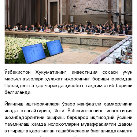
Ўзбекистон Ҳукуматининг инвестиция соҳаси учун
масъул аъзолари ҳужжат ижросининг бориши юзасидан
Президентга ҳар чоракда ҳисобот тақдим этиб бориши
белгиланди.
Йиғилиш иштирокчилари ўзаро манфаатли ҳамкорликни
янада кенгайтириш, Янги Ўзбекистоннинг инвестиция
жозибадорлигини ошириш, барқарор иқтисодий ўсишни
таъминлаш ҳамда ислоҳотларни муваффақиятли давом
эттиришга қаратилган ташаббусларни биргаликда амалга