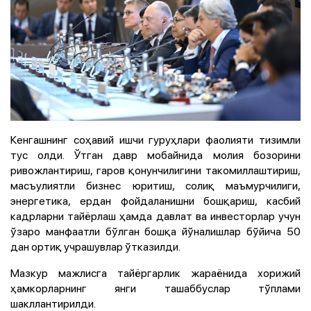
Кенгашнинг соҳавий ишчи гуруҳлари фаолияти тизимли
тус олди. Ўтган давр мобайнида молия бозорини
ривожлантириш, гаров қонунчилигини такомиллаштириш,
масъулиятли бизнес юритиш, солиқ маъмурчилиги,
энергетика, ердан фойдаланишни бошқариш, касбий
кадрларни тайёрлаш ҳамда давлат ва инвесторлар учун
ўзаро манфаатли бўлган бошқа йўналишлар бўйича 50
дан ортиқ учрашувлар ўтказилди.
Мазкур мажлисга тайёргарлик жараёнида хорижий
ҳамкорларнинг янги ташаббуслар тўплами
шакллантирилди.