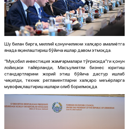
Шу билан бирга, миллий қонунчиликни халқаро амалиётга
янада яқинлаштириш бўйича ишлар давом этмоқда.
“Муқобил инвестиция жамғармалари тўғрисида”ги қонун
лойиҳаси тайёрланди, Масъулиятли бизнес юритиш
стандартларини жорий этиш бўйича дастур ишлаб
чиқилди, техник регламентларни халқаро меъёрларга
мувофиқлаштириш ишлари олиб борилмоқда.