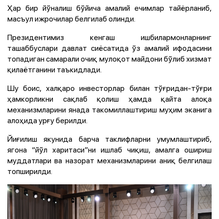
Ҳар бир йўналиш бўйича амалий ечимлар тайёрланиб,
масъул ижрочилар белгилаб олинди.
Президентимиз кенгаш ишбилармонларнинг
ташаббуслари давлат сиёсатида ўз амалий ифодасини
топадиган самарали очиқ мулоқот майдони бўлиб хизмат
қилаётганини таъкидлади.
Шу боис, халқаро инвесторлар билан тўғридан-тўғри
ҳамкорликни сақлаб қолиш ҳамда қайта алоқа
механизмларини янада такомиллаштириш муҳим эканига
алоҳида урғу берилди.
Йиғилиш якунида барча таклифларни умумлаштириб,
ягона “йўл харитаси”ни ишлаб чиқиш, амалга ошириш
муддатлари ва назорат механизмларини аниқ белгилаш
топширилди.