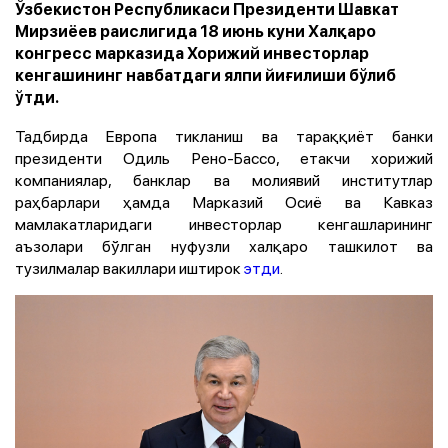
Ўзбекистон Республикаси Президенти Шавкат
Мирзиёев раислигида 18 июнь куни Халқаро
конгресс марказида Хорижий инвесторлар
кенгашининг навбатдаги ялпи йиғилиши бўлиб
ўтди.
Тадбирда Европа тикланиш ва тараққиёт банки
президенти Одиль Рено-Бассо, етакчи хорижий
компаниялар, банклар ва молиявий институтлар
раҳбарлари ҳамда Марказий Осиё ва Кавказ
мамлакатларидаги инвесторлар кенгашларининг
аъзолари бўлган нуфузли халқаро ташкилот ва
тузилмалар вакиллари иштирок
этди
.