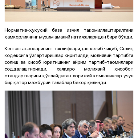
Норматив-ҳуқуқий база изчил такомиллаштирилгани
ҳамкорликнинг муҳим амалий натижаларидан бири бўлди.
Кенгаш аъзоларининг таклифларидан келиб чиқиб, Солиқ
кодексига ўзгартиришлар киритилди, молиявий тартибга
солиш ва ҳисоб юритишнинг айрим тартиб-таомиллари
соддалаштирилди, халқаро молиявий ҳисобот
стандартларини қўллайдиган хорижий компаниялар учун
бир қатор мажбурий талаблар бекор қилинди.