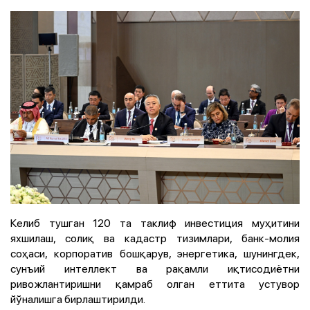
Келиб тушган 120 та таклиф инвестиция муҳитини
яхшилаш, солиқ ва кадастр тизимлари, банк-молия
соҳаси, корпоратив бошқарув, энергетика, шунингдек,
сунъий интеллект ва рақамли иқтисодиётни
ривожлантиришни қамраб олган еттита устувор
йўналишга бирлаштирилди.