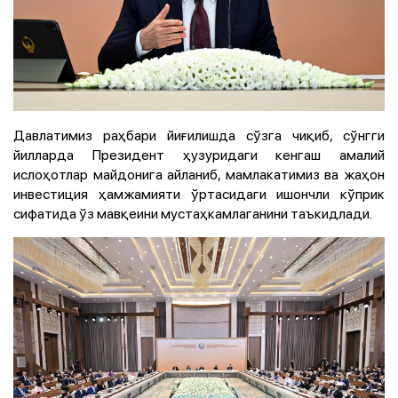
Давлатимиз раҳбари йиғилишда сўзга чиқиб, сўнгги
йилларда Президент ҳузуридаги кенгаш амалий
ислоҳотлар майдонига айланиб, мамлакатимиз ва жаҳон
инвестиция ҳамжамияти ўртасидаги ишончли кўприк
сифатида ўз мавқеини мустаҳкамлаганини таъкидлади.