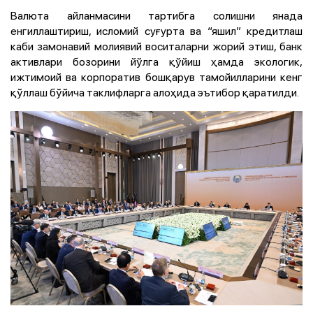
Валюта айланмасини тартибга солишни янада
енгиллаштириш, исломий суғурта ва “яшил” кредитлаш
каби замонавий молиявий воситаларни жорий этиш, банк
активлари бозорини йўлга қўйиш ҳамда экологик,
ижтимоий ва корпоратив бошқарув тамойилларини кенг
қўллаш бўйича таклифларга алоҳида эътибор қаратилди.