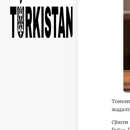
Томон
жадалл
Сўнгги