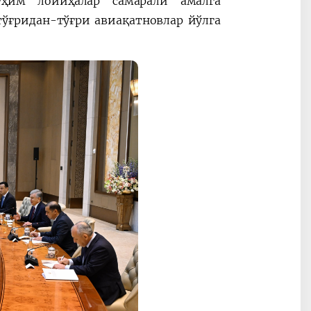
ҳим лойиҳалар самарали амалга
ўғридан-тўғри авиақатновлар йўлга