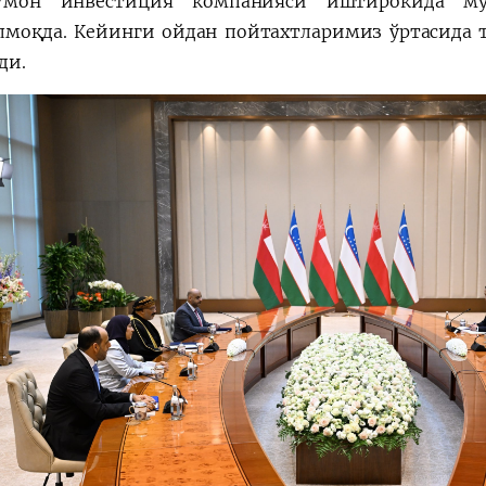
-Ўмон инвестиция компанияси иштирокида му
моқда. Кейинги ойдан пойтахтларимиз ўртасида т
ди.