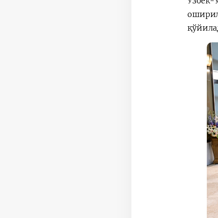
Ўзбек
оширил
қўйила