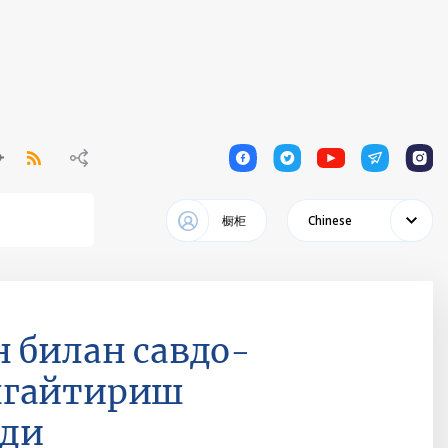
1
1
1
1
1
橱柜
Chinese
 билан савдо-
нгайтириш
лди