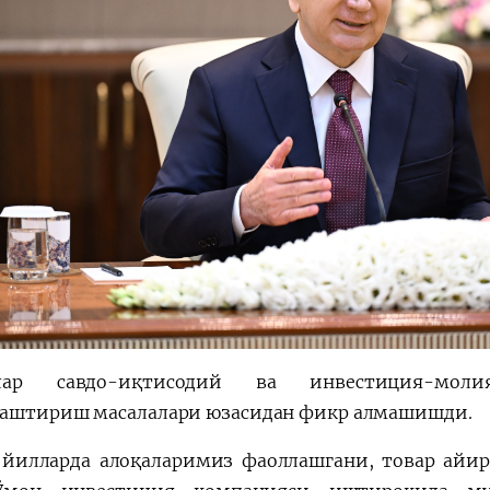
лар савдо-иқтисодий ва инвестиция-моли
аштириш масалалари юзасидан фикр алмашишди.
 йилларда алоқаларимиз фаоллашгани, товар айи