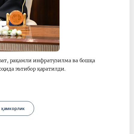
орат, рақамли инфратузилма ва бошқа
оҳида эътибор қаратилди.
 ҳамкорлик