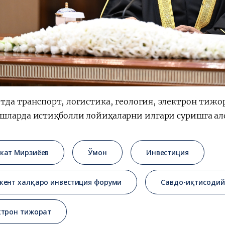
тда транспорт, логистика, геология, электрон тиж
шларда истиқболли лойиҳаларни илгари суришга ал
кат Мирзиёев
Ўмон
Инвестиция
кент халқаро инвестиция форуми
Савдо-иқтисодий
ктрон тижорат