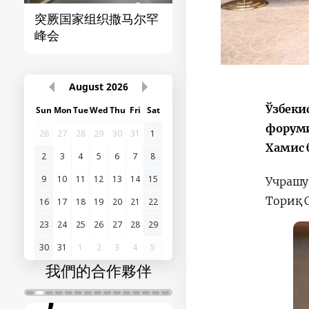
突厥国家组织撒马尔罕
首届“中国-中亚”峰
峰会
August
2026
Ўзбеки
Sun
Mon
Tue
Wed
Thu
Fri
Sat
форуми
26
27
28
29
30
31
1
Хамис 
2
3
4
5
6
7
8
9
10
11
12
13
14
15
Учрашу
Ториқ 
16
17
18
19
20
21
22
23
24
25
26
27
28
29
30
31
1
2
3
4
5
我們的合作夥伴