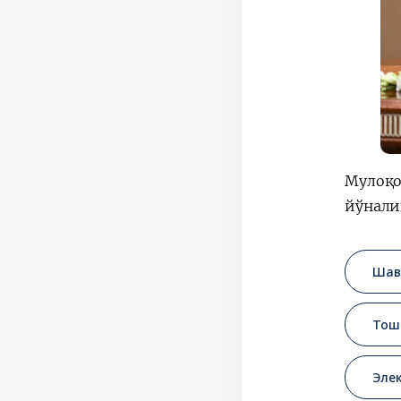
Мулоқо
йўнали
Шав
Тош
Эле