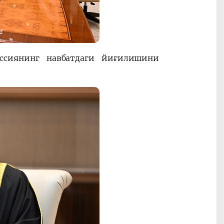
ссиянинг навбатдаги йиғилишини