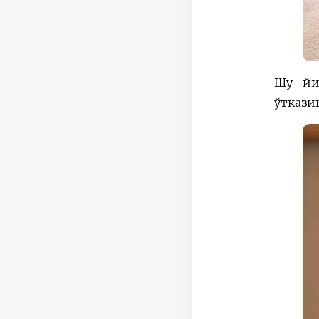
Шу йи
ўткази