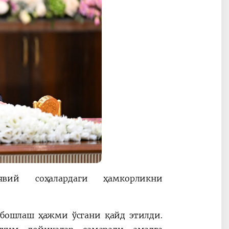
явий соҳалардаги ҳамкорликни
рбошлаш ҳажми ўсгани қайд этилди.