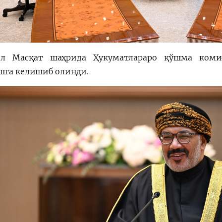
л Масқат шаҳрида Ҳукуматлараро қўшма коми
шга келишиб олинди.