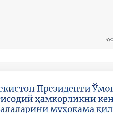
екистон Президенти Ўмон
тисодий ҳамкорликни ке
алаларини муҳокама қи