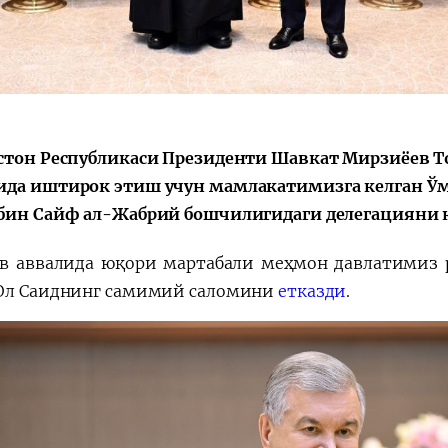
会
宪法改革
стон Республикаси Президенти Шавкат Мирзиёев 
да иштирок этиш учун мамлакатимизга келган Ўм
бин Сайф ал-Жабрий бошчилигидаги делегацияни қ
в аввалида юқори мартабали меҳмон давлатимиз 
Ол Саиднинг самимий саломини
етказди
.