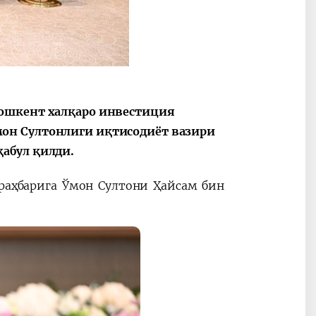
Тошкент халқаро инвестиция
он Султонлиги иқтисодиёт вазири
абул қилди.
раҳбарига Ўмон Султони Ҳайсам бин