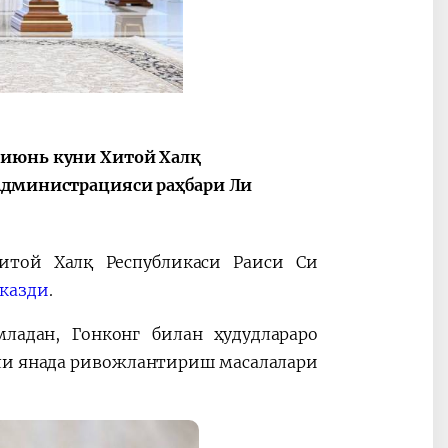
 июнь куни Хитой Халқ
 Администрацияси раҳбари Ли
итой Халқ Республикаси Раиси Си
казди
.
ладан, Гонконг билан ҳудудлараро
ли янада ривожлантириш масалалари