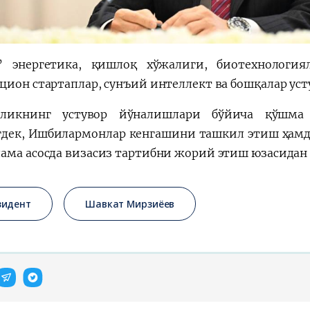
 энергетика, қишлоқ хўжалиги, биотехнология
цион стартаплар, сунъий интеллект ва бошқалар уст
рликнинг устувор йўналишлари бўйича қўшма
дек, Ишбилармонлар кенгашини ташкил этиш ҳамда
ама асосда визасиз тартибни жорий этиш юзасидан
зидент
Шавкат Мирзиёев