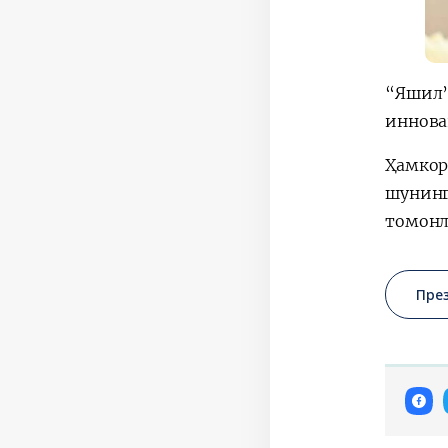
“Яшил”
иннова
Ҳамко
шунинг
томонл
Пре