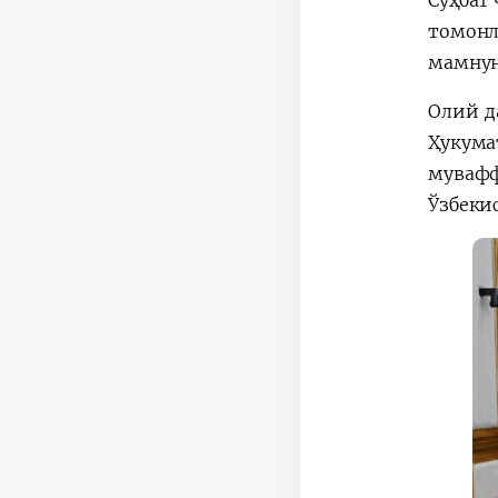
Суҳбат
томонл
мамнун
Олий д
Ҳукум
мувафф
Ўзбеки