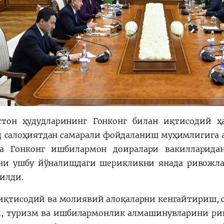
стон ҳудудларининг Гонконг билан иқтисодий 
 салоҳиятдан самарали фойдаланиш муҳимлигига а
а Гонконг ишбилармон доиралари вакилларида
ни ушбу йўналишдаги шерикликни янада ривожл
илди.
иқтисодий ва молиявий алоқаларни кенгайтириш, с
, туризм ва ишбилармонлик алмашинувларини ри