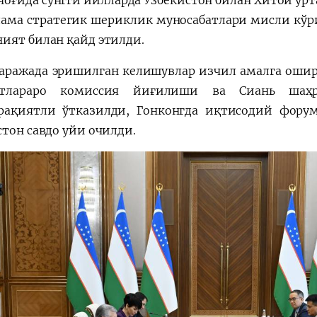
 чоғида сўнгги йилларда Ўзбекистон билан Хитой ўрт
ама стратегик шериклик муносабатлари мисли кўри
ият билан қайд этилди.
аражада эришилган келишувлар изчил амалга оши
атлараро комиссия йиғилиши ва Сиань шаҳ
ақиятли ўтказилди, Гонконгда иқтисодий форум 
стон савдо уйи очилди.