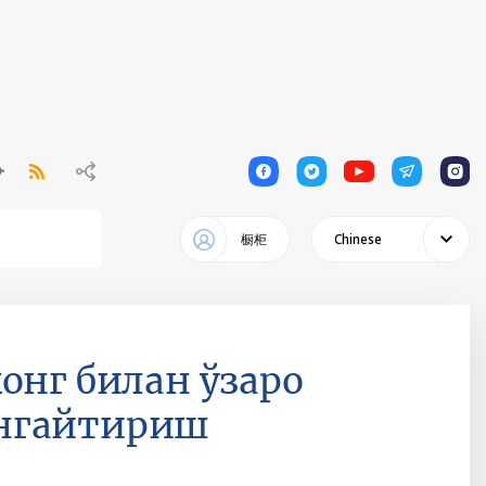
1
1
1
1
1
橱柜
Chinese
онг билан ўзаро
енгайтириш