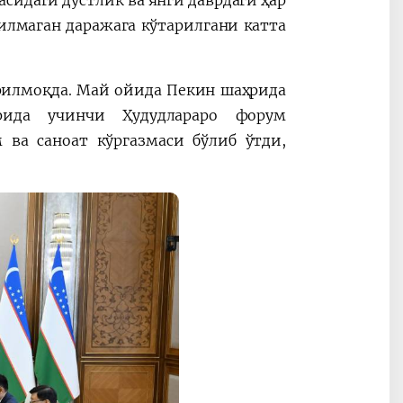
асидаги дўстлик ва янги даврдаги ҳар
лмаган даражага кўтарилгани катта
рилмоқда. Май ойида Пекин шаҳрида
рида учинчи Ҳудудлараро форум
ва саноат кўргазмаси бўлиб ўтди,