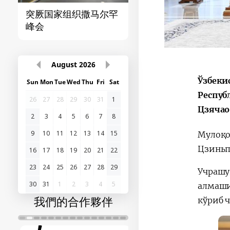
突厥国家组织撒马尔罕
首届“中国-中亚”峰
峰会
August
2026
Ўзбеки
Sun
Mon
Tue
Wed
Thu
Fri
Sat
Респуб
26
27
28
29
30
31
1
Цзячао
2
3
4
5
6
7
8
9
10
11
12
13
14
15
Мулоқо
Цзиньп
16
17
18
19
20
21
22
23
24
25
26
27
28
29
Учрашу
30
31
1
2
3
4
5
алмаши
我們的合作夥伴
кўриб 