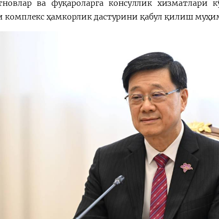
тновлар ва фуқароларга консуллик хизматлари 
и комплекс ҳамкорлик дастурини қабул қилиш муҳи