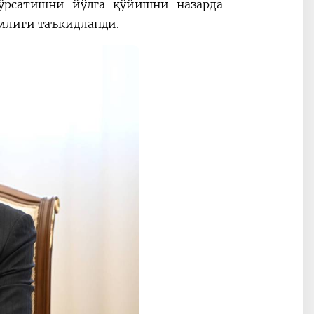
кўрсатишни йўлга қўйишни назарда
млиги таъкидланди.