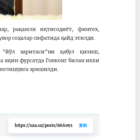
лар, рақамли иқтисодиёт, финтех,
увор соҳалар сифатида қайд этилди.
 “йўл харитаси”ни қабул қилиш,
 яқин фурсатда Гонконг билан икки
 келишувга эришилди.
https://uza.uz/posts/866091
复制