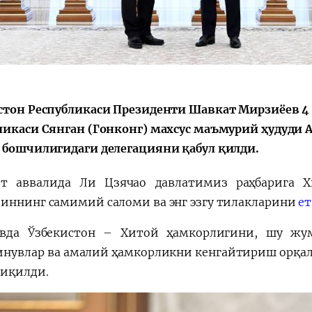
会
宪法改革
стон Республикаси Президенти Шавкат Мирзиёев 4
ликаси Сянган (Гонконг) махсус маъмурий ҳудуди
 бошчилигидаги делегацияни қабул қилди.
т аввалида Ли Цзячао давлатимиз раҳбарига Х
иннинг самимий саломи ва энг эзгу тилакларини
ет
вда Ўзбекистон – Хитой ҳамкорлигини, шу жум
нувлар ва амалий ҳамкорликни кенгайтириш орқа
чиқилди.