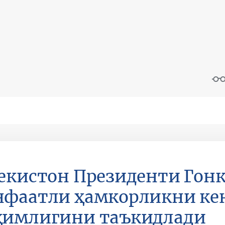
екистон Президенти Гонк
нфаатли ҳамкорликни к
ҳимлигини таъкидлади