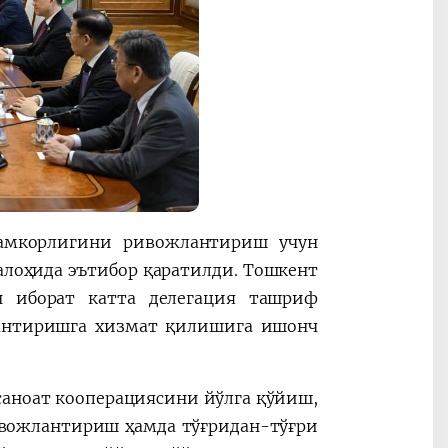
ҳамкорлигини ривожлантириш учун
лоҳида эътибор қаратилди. Тошкент
н иборат катта делегация ташриф
антиришга хизмат қилишига ишонч
аноат кооперациясини йўлга қўйиш,
вожлантириш ҳамда тўғридан-тўғри