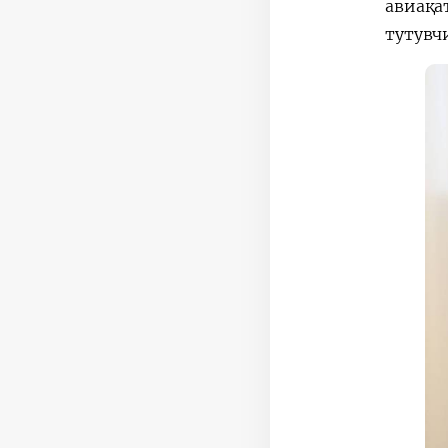
авиақа
тутувч