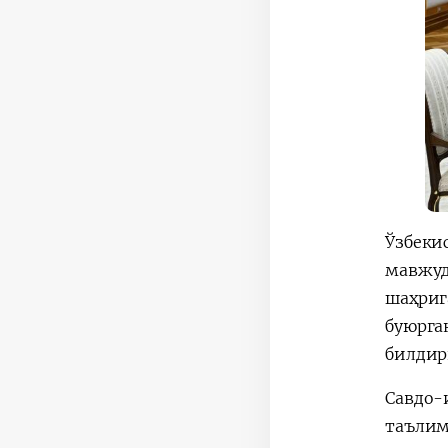
Ўзбеки
мавжуд
шаҳриг
буюрга
билдир
Савдо-
таълим