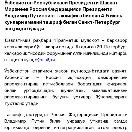
Ўзбекистон Республикаси Президенти Шавкат
Мирзиёев Россия Федерацияси Президенти
Владимир Путиннинг таклифига биноан 4-5 июнь
кунлари амалий ташриф билан Санкт-Петербург
шаҳрида бўлади.
Давлатимиз раҳбари “Прагматик мулоқот – барқарор
келажак сари йўл” шиори остида ўтадиган 29-Петербург
халқаро иқтисодий форумининг ялпи йиғилишида иштирок
этади ва нутқ
сўзлайди
.
Ўзбекистон етакчиси жаҳон иқтисодиётидаги вазият,
Ўзбекистон – Россия иқтисодий ҳамкорлигини
ривожлантириш истиқболлари борасидаги фикрлари
билан ўртоқлашади, шунингдек, мамлакатимизни
ривожлантиришнинг бугунги устувор йўналишларига
тўхталиб ўтади.
Ташриф дастурида Россия Федерацияси Президенти
Владимир Путин билан учрашув ўтказиш ҳамда
юртимизда биринчи интеграциялашган атом электр