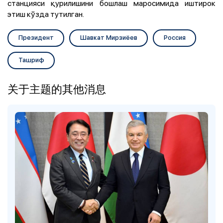
станцияси қурилишини бошлаш маросимида иштирок
этиш кўзда тутилган.
Президент
Шавкат Мирзиёев
Россия
Ташриф
关于主题的其他消息