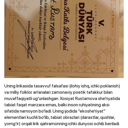
Uning lirikasida tasavvuf falsafasi (ilohiy ishq, ichki poklanish)
va milliy folklor an’analari zamonaviy poetik tafakkur bilan
muvaffaqiyatli ug‘unlashgan. Xosiyat Rustamova she’riyatida
tabiat faqat manzara emas, balki inson ruhiyatining aksi
sifatida namoyon bo‘ladi. Uning ijodida “ekoshe’riyat”
elementlari kuchli bo‘lib, tabiat obrazlari (daraxtlar, qushlar,
yomg‘ir) orqali lirik qahramonning ichki dunyosi ochib beriladi.