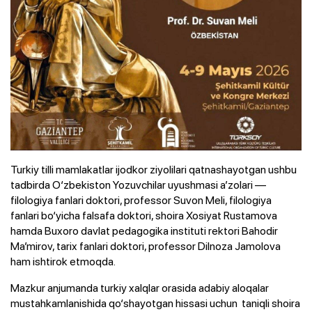
Turkiy tilli mamlakatlar ijodkor ziyolilari qatnashayotgan ushbu
tadbirda O‘zbekiston Yozuvchilar uyushmasi a’zolari —
filologiya fanlari doktori, professor Suvon Meli, filologiya
fanlari bo‘yicha falsafa doktori, shoira Xosiyat Rustamova
hamda Buxoro davlat pedagogika instituti rektori Bahodir
Ma’mirov, tarix fanlari doktori, professor Dilnoza Jamolova
ham ishtirok etmoqda.
Mazkur anjumanda turkiy xalqlar orasida adabiy aloqalar
mustahkamlanishida qo‘shayotgan hissasi uchun taniqli shoira