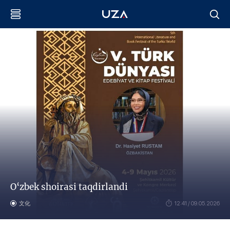
O‘zbek shoirasi taqdirlandi
文化
12:41 / 09.05.2026