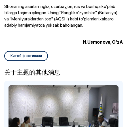
Shoiraning asarlari ingliz, ozarbayjon, rus va boshqa ko‘plab
tillarga tarjima qilingan. Uning "Rangli ko‘zyoshlar" (Britaniya)
va "Meni yuraklardan top" (AQSH) kabi to‘plamlari xalqaro
adabiy hamjamiyatda yuksak baholangan.
N.Usmonova, O‘zA
Китоб фестивали
关于主题的其他消息