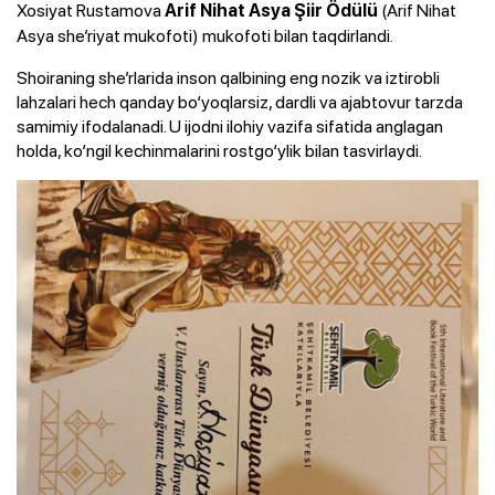
Xosiyat Rustamova
(Arif Nihat
Arif Nihat Asya Şiir Ödülü
Asya she’riyat mukofoti) mukofoti bilan taqdirlandi.
Shoiraning she’rlarida inson qalbining eng nozik va iztirobli
lahzalari hech qanday bo‘yoqlarsiz, dardli va ajabtovur tarzda
samimiy ifodalanadi. U ijodni ilohiy vazifa sifatida anglagan
holda, ko‘ngil kechinmalarini rostgo‘ylik bilan tasvirlaydi.