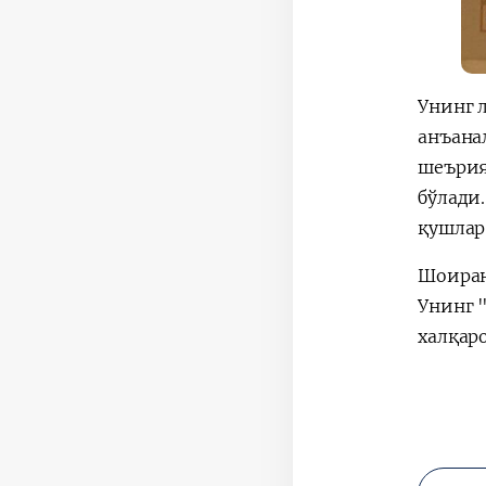
Унинг 
анъана
шеърия
бўлади
қушлар
Шоиран
Унинг 
халқар