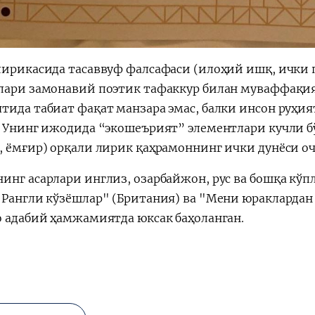
лирикасида тасаввуф фалсафаси (илоҳий ишқ, ички
лари замонавий поэтик тафаккур билан муваффақия
тида табиат фақат манзара эмас, балки инсон руҳи
. Унинг ижодида “экошеърият” элементлари кучли бў
, ёмғир) орқали лирик қаҳрамоннинг ички дунёси оч
инг асарлари инглиз, озарбайжон, рус ва бошқа кўп
"Рангли кўзёшлар" (Британия) ва "Мени юраклардан
о адабий ҳамжамиятда юксак баҳоланган.