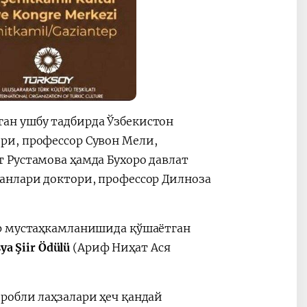
ан ушбу тадбирда Ўзбекистон
и, профессор Сувон Мели,
 Рустамова ҳамда Бухоро давлат
анлари доктори, профессор Дилноза
ар мустаҳкамланишида қўшаётган
ya Şiir Ödülü
(Ариф Ниҳат Ася
робли лаҳзалари ҳеч қандай