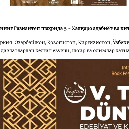
会
宪法改革
нинг Газиантеп шаҳрида 5 - Халқаро адабиёт ва ки
уркия, Озарбайжон, Қозоғистон, Қирғизистон,
Ўзбек
 давлатлардан келган ёзувчи, шоир ва олимлар қатн