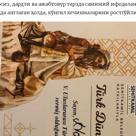
рсиз, дардли ва ажабтовур тарзда самимий ифодала
да англаган ҳолда, кўнгил кечинмаларини ростгўйли