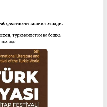
тоб фестивали ташкил этилди.
истон
, Туркманистон ва бошқа
ашмоқда.