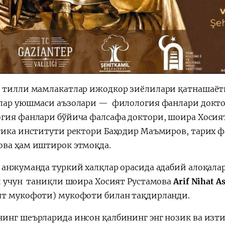
 тилли мамлакатлар ижодкор зиёлилари қатнашаётг
лар уюшмаси аъзолари — филология фанлари доктор
гия фанлари бўйича фалсафа доктори, шоира Хосият
гика институти ректори Баҳодир Маъмиров, тарих ф
ва ҳам иштирок этмоқда.
 анжуманда туркий халқлар орасида адабий алоқал
и учун таниқли шоира Хосият Рустамова
Arif Nihat As
т мукофоти) мукофоти билан тақдирланди.
инг шеърларида инсон қалбининг энг нозик ва изти