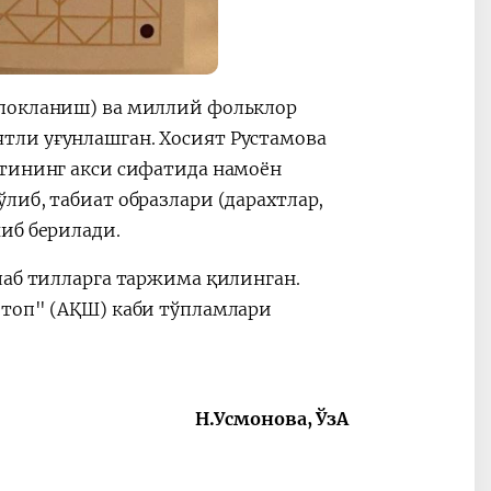
 покланиш) ва миллий фольклор
тли уғунлашган. Хосият Рустамова
ятининг акси сифатида намоён
либ, табиат образлари (дарахтлар,
иб берилади.
лаб тилларга таржима қилинган.
 топ" (АҚШ) каби тўпламлари
Н.Усмонова, ЎзА