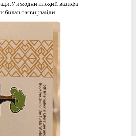
нади. У ижодни илоҳий вазифа
к билан тасвирлайди.