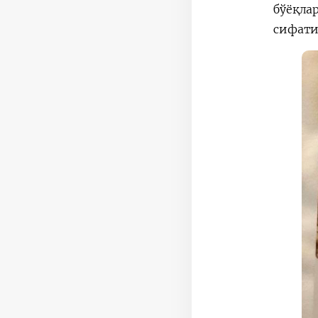
бўёқла
сифати