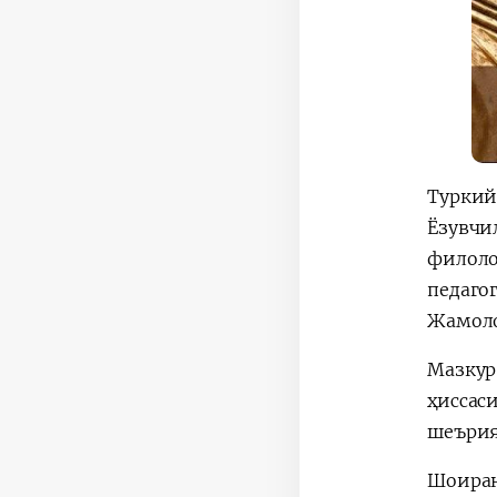
Туркий
Ёзувчи
филоло
педаго
Жамоло
Мазкур
ҳиссас
шеърия
Шоиран