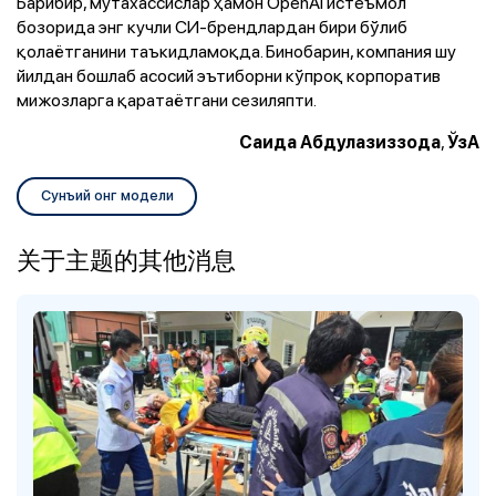
Барибир, мутахассислар ҳамон OpenAI истеъмол
бозорида энг кучли СИ-брендлардан бири бўлиб
қолаётганини таъкидламоқда. Бинобарин, компания шу
йилдан бошлаб асосий эътиборни кўпроқ корпоратив
мижозларга қаратаётгани сезиляпти.
,
Саида Абдулазиззода
ЎзА
Сунъий онг модели
关于主题的其他消息