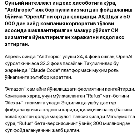
Сунъий интеллект индекс ҳисоботига кўра,
“Anthropic” илк бор пулли хизматдан фойдаланиш
бўйича “ОpenAI”ни ортда қолдирди. АҚШдаги 50
000 дан зиёд компания корпоратив тўлови
асосида шакллантирилган мазкур рўйхат СИ
хизматига йўналтирилган харажатни яққол акс
эттирган.
Апрель ойида “Anthropic” улуши 34,4 фоиз ошган, ОpenAI
кўрсаткичи эса 32,3 фоиз пасайган. Таҳлилчилар бу
жараёнда “Claude Code” платформаси муҳим роль
ўйнаганига эътибор қаратган.
“Аmazon“ ҳам айни йўналишдаги фаолиятини кенгайтирди.
Компания харид учун мўлжалланган “Rufus” чат-ботини
“Аlexa+” тизимига улади. Эндиликда ушбу дастур
фойдаланувчига олдинги хариди, қизиқиши ва суҳбатини
эслаб қолган ҳолда маҳсулот тавсия қилади. Маълумотга
кўра, “Rufus” бета-версиясининг ўзиёқ 300 миллиондан
кўп фойдаланувчини жалб қилган.