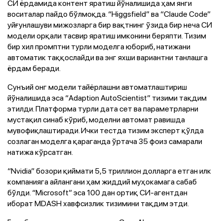
CИ ёрдамида контент яратиш йўналишида ҳам янги
воситалар пайдо бўлмоқда. “Higgsfield” ва “Claude Code”
уйғунлашуви мижозларга бир вақтнинг ўзида бир неча CИ
модели орқали тасвир яратиш имконини беряпти. Тизим
бир хил промптни турли моделга юбориб, натижани
автоматик таққослайди ва энг яхши вариантни танлашга
ёрдам беради.
Сунъий онг модели тайёрлашни автоматлаштириш
йўналишида эса “Adaption AutoScientist” тизими тақдим
этилди. Платформа турли дата сет ва параметрларни
мустақил синаб кўриб, моделни автомат равишда
мувофиқлаштиради. Ички тестда тизим эксперт қўлда
созлаган моделга қараганда ўртача 35 фоиз самарали
натижа кўрсатган.
“Nvidia” бозори қиймати 5,5 триллион долларга етган илк
компанияга айлангани ҳам жиддий муҳокамага сабаб
бўлди. “Microsoft” эса 100 дан ортиқ СИ-агентдан
иборат MDASH хавфсизлик тизимини тақдим этди.