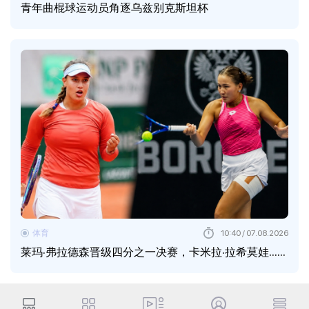
青年曲棍球运动员角逐乌兹别克斯坦杯
体育
10:40 / 07.08.2026
莱玛·弗拉德森晋级四分之一决赛，卡米拉·拉希莫娃……