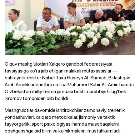
O‘quv mashg‘ulotlari Xalqaro gandbol federatsiyasi
tavsiyasiga ko‘ra jalb etilgan malakali mutaxassislar —
bahraynlik doktor Nabel Taxa Huseyn Al-Shexab, Birlashgan
Arab Amirliklaridan Ibraxim Isa Muhamed Sabir Al-Amiri hamda
O‘zbekiston milliy terma jamoasi bosh murabbiyi Ulug‘bek
Ikromov tomonidan olib borildi.
Mashg‘ulotlar davomida ishtirokchilar zamonaviy trenerlik
yondashuvlari, xalqaro metodikalar, jismoniy va taktik
tayyorgarlik, sport psixologiyasi hamda musobaqalarni
boshqarishga oid bilim va ko‘nikmalarini mustahkamladi.