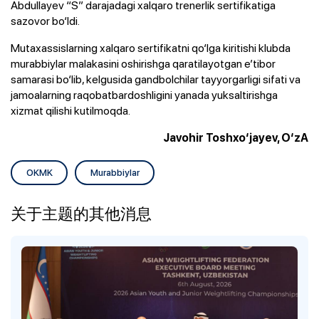
Abdullayev “S” darajadagi xalqaro trenerlik sertifikatiga
sazovor bo‘ldi.
Mutaxassislarning xalqaro sertifikatni qo‘lga kiritishi klubda
murabbiylar malakasini oshirishga qaratilayotgan e’tibor
samarasi bo‘lib, kelgusida gandbolchilar tayyorgarligi sifati va
jamoalarning raqobatbardoshligini yanada yuksaltirishga
xizmat qilishi kutilmoqda.
Javohir Toshxo‘jayev, O‘zA
OKMK
Murabbiylar
关于主题的其他消息