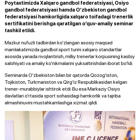
Poytaxtimizda Xalqaro gandbol federatsiyasi, Osiyo
gandbol federatsiyasi hamda O‘zbekiston gandbol
federatsiyasi hamkorligida xalqaro toifadagi trenerlik
sertifikatini berishga qaratilgan o‘quv-amaliy seminar
tashkil etildi.
Mazkur nufuzli tadbirdan ko‘zlangan asosiy maqsad
mamlakatimizda gandbol sport turini xalqaro standartlar
asosida yanada rivojlantirish, milliy trenerlar korpusining kasbiy
salohiyati va amaliy ko‘nikmalarini yuksaltirishdan iborat bo‘ldi.
Seminarda O‘zbekiston bilan bir qatorda Qozog‘iston,
Tojikiston, Turkmaniston va Qirg‘iz Respublikasidan kelgan
trener-murabbiylar ishtirok etdi. Bu esa Markaziy Osiyo
davlatlari o‘rtasida sport sohasidagi hamkorlik va tajriba
almashinuvini mustahkamlashga xizmat qildi.