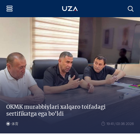
OKMK murabbiylari xalqaro toifadagi
sertifikatga ega bo‘ldi
体育
19:41 / 03.06.2026